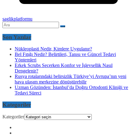
saglikplatformu
Son Yazılar
Nükleoplasti Nedir, Kimlere Uygulanır?
Bel Fıtığı Nedir? Belirtileri, Tanısı ve Güncel Tedavi
Yöntemleri
Erkek Scrubs Seçerken Konfor ve İşlevsellik Nasıl
Dengelenir?
Rusya rotalarındaki belirsizlik Türkiye’yi Avrupa’nın yeni
hava ulaşım merkezine dönüştürebilir
Uzman Gözünden: İstanbul’da Doğru Ortodonti Kliniği ve
Tedavi Süreci
Kategoriler
Kategoriler