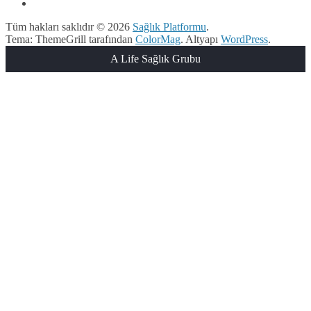
Tüm hakları saklıdır © 2026
Sağlık Platformu
.
Tema: ThemeGrill tarafından
ColorMag
. Altyapı
WordPress
.
A Life Sağlık Grubu