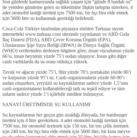
Son günlerde kamuoyunda sağlıklı yaşam için “günde 8 bardak su”
ile yeniden gündeme gelen su tüketimine ilişkin tartışma sürerken, 4
adet otomobil lastiği üretimi için 7500 ton, bir fıçı bira elde etmek
için 5600 litre su kullanmak gerektiği belirlendi.
Coca-Cola Türkiye tarafından piyasaya sürülen Turkuaz suyun
internetteki www.turkuaz.com sitesinde yayınlanan ve ABD Gıda
İlaç Dairesi (FDA), ABD Çevre Koruma Örgütü (EPA),
Uluslararası Şişe Suyu Birliği (IBWA) ile Dünya Sağlık Örgütü
(WHO) verilerinden derlenen bilgilere göre, insan vücudunun yüzde
66’sı, insan beyninin yüzde 75’i sudan oluşuyor. İnsan gibi diğer
canlı varlıklarda da su oranı oldukça yüksek.
Tavuk ve ağacın yüzde 75’i, filin yüzde 70’i, portakalın yüzde 80’i
ve karpuzun yüzde 95’i su. Canlı organizmaların yüzde 60-90’ı
sudan oluşurken, yeryüzü su kaynaklarının sadece yüzde 1,5’unu
canlı organizmaların kullanabileceği tatlı su teşkil ediyor ve tüm
suların sadece yüzde 1’i içilebilir nitelikte bulunuyor.
SANAYİ ÜRETİMİNDE SU KULLANIMI
Su kaynaklarının her geçen gün azaldığı dünyada, bir hamburger
üretimi için 4 litre gerekirken, 4 adet otomobil lastiği üretimi için
7500 ton, bir otomobil üretmek için 150 ton, bir ton çelik üretmek
için 240 ton, bir fıçı bira elde etmek için 5600 litre, bir kutu meyve
ya da sebze konservesi elde etmek için 35 litre, bir kilo kumaş için