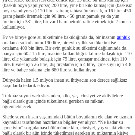
(baskılı boya yapılıyorsa) 200 litre, yine bir kilo kumaş için (baskısız
boya yapılıyorsa ) 120 litre, satranç tahtası üretmek için 16 litre, 450
gram plastik üretmek için 90 litre, 450 gram pamuk ya da yün
üretimi için 381 litre, bir varil ham petrolü rafine etmek için 7 ton su
kullanılıyor.
Ev ve bireye göre su tüketimine bakıldığında da, bir insanın
günlük
ortalama su kullanımı 190 litre, bir evin yıllık su tüketimi ise
ortalama 400 bin litre. Bir evin günlük su tüketimi dağılımında da,
banyo için 60-115 litre, makine kullanıldığı takdirde bulaşık için 110
litre, elle yıkamada bulaşık için 75 litre, çamaşır makinesi için 110
litre, tuvalet için 26 litre, diş fırçalama için 4 litre, içme suyu için 4-8
litre ve bahçe sulama için 680 litre su kullanılıyor.
Dünyada halen 1.5 milyon insan su ihtiyacını son derece sağlıksız
koşullarda tedarik ediyor.
Turkuaz suyun web sitesinden, kilo, yaş, cinsiyet ve aktivitelere
bağlı olarak gün içinde tüketilmesi gereken su miktarı
öğrenilebilecek.
Sitede suyun insan yaşamındaki bütün boyutlarını ele alan ve uzman
kaynaklar tarafından hazırlanan bilgiler yer alıyor. “Ne kadar su
içmeliyim” sorgulaması bölümünde kilo, cinsiyet, yaş ve aktivitelere
bağlı olarak bir gün içinde tüketilmesi gereken su miktarının kişiye