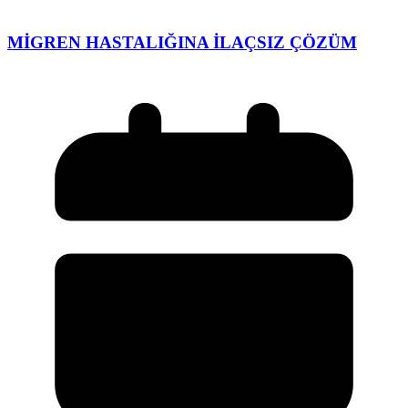
MİGREN HASTALIĞINA İLAÇSIZ ÇÖZÜM