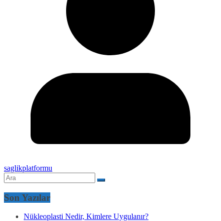
saglikplatformu
Son Yazılar
Nükleoplasti Nedir, Kimlere Uygulanır?