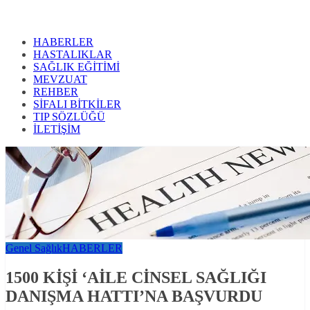
HABERLER
HASTALIKLAR
SAĞLIK EĞİTİMİ
MEVZUAT
REHBER
SİFALI BİTKİLER
TIP SÖZLÜĞÜ
İLETİŞİM
Genel Sağlık
HABERLER
1500 KİŞİ ‘AİLE CİNSEL SAĞLIĞI
DANIŞMA HATTI’NA BAŞVURDU