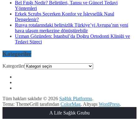
Bel Fıtığı Nedir? Belirtileri, Tanısı ve Güncel Tedavi
Yöntemleri
Erkek Scrubs Seçerken Konfor ve İşlevsellik Nasıl
Dengelenir?
Rusya rotalarındaki belirsizlik Türkiye’yi Avrupa’nın yeni
hava ulaşım merkezine dönüştürebilir
Uzman Gözünden: İstanbul’da Doğru Ortodonti Kliniği ve
Tedavi Süreci
Kategoriler
Kategoriler
Tüm hakları saklıdır © 2026
Sağlık Platformu
.
Tema: ThemeGrill tarafından
ColorMag
. Altyapı
WordPress
.
A Life Sağlık Grubu