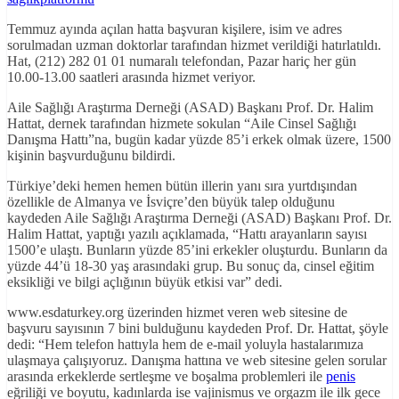
Temmuz ayında açılan hatta başvuran kişilere, isim ve adres
sorulmadan uzman doktorlar tarafından hizmet verildiği hatırlatıldı.
Hat, (212) 282 01 01 numaralı telefondan, Pazar hariç her gün
10.00-13.00 saatleri arasında hizmet veriyor.
Aile Sağlığı Araştırma Derneği (ASAD) Başkanı Prof. Dr. Halim
Hattat, dernek tarafından hizmete sokulan “Aile Cinsel Sağlığı
Danışma Hattı”na, bugün kadar yüzde 85’i erkek olmak üzere, 1500
kişinin başvurduğunu bildirdi.
Türkiye’deki hemen hemen bütün illerin yanı sıra yurtdışından
özellikle de Almanya ve İsviçre’den büyük talep olduğunu
kaydeden Aile Sağlığı Araştırma Derneği (ASAD) Başkanı Prof. Dr.
Halim Hattat, yaptığı yazılı açıklamada, “Hattı arayanların sayısı
1500’e ulaştı. Bunların yüzde 85’ini erkekler oluşturdu. Bunların da
yüzde 44’ü 18-30 yaş arasındaki grup. Bu sonuç da, cinsel eğitim
eksikliği ve bilgi açlığının büyük etkisi var” dedi.
www.esdaturkey.org üzerinden hizmet veren web sitesine de
başvuru sayısının 7 bini bulduğunu kaydeden Prof. Dr. Hattat, şöyle
dedi: “Hem telefon hattıyla hem de e-mail yoluyla hastalarımıza
ulaşmaya çalışıyoruz. Danışma hattına ve web sitesine gelen sorular
arasında erkeklerde sertleşme ve boşalma problemleri ile
penis
eğriliği ve boyutu, kadınlarda ise vajinismus ve orgazm ile ilk gece