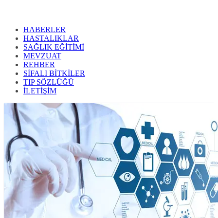
HABERLER
HASTALIKLAR
SAĞLIK EĞİTİMİ
MEVZUAT
REHBER
SİFALI BİTKİLER
TIP SÖZLÜĞÜ
İLETİŞİM