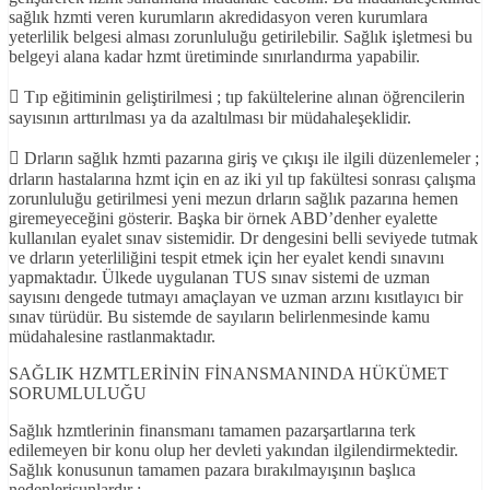
sağlık hzmti veren kurumların akredidasyon veren kurumlara
yeterlilik belgesi alması zorunluluğu getirilebilir. Sağlık işletmesi bu
belgeyi alana kadar hzmt üretiminde sınırlandırma yapabilir.
 Tıp eğitiminin geliştirilmesi ; tıp fakültelerine alınan öğrencilerin
sayısının arttırılması ya da azaltılması bir müdahaleşeklidir.
 Drların sağlık hzmti pazarına giriş ve çıkışı ile ilgili düzenlemeler ;
drların hastalarına hzmt için en az iki yıl tıp fakültesi sonrası çalışma
zorunluluğu getirilmesi yeni mezun drların sağlık pazarına hemen
giremeyeceğini gösterir. Başka bir örnek ABD’denher eyalette
kullanılan eyalet sınav sistemidir. Dr dengesini belli seviyede tutmak
ve drların yeterliliğini tespit etmek için her eyalet kendi sınavını
yapmaktadır. Ülkede uygulanan TUS sınav sistemi de uzman
sayısını dengede tutmayı amaçlayan ve uzman arzını kısıtlayıcı bir
sınav türüdür. Bu sistemde de sayıların belirlenmesinde kamu
müdahalesine rastlanmaktadır.
SAĞLIK HZMTLERİNİN FİNANSMANINDA HÜKÜMET
SORUMLULUĞU
Sağlık hzmtlerinin finansmanı tamamen pazarşartlarına terk
edilemeyen bir konu olup her devleti yakından ilgilendirmektedir.
Sağlık konusunun tamamen pazara bırakılmayışının başlıca
nedenlerişunlardır :