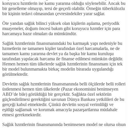
koruyucu hzmtlerin ise kamu yararına olduğu söylenebilir. Ancak bu
bir genelleme olmayıp, tersi de geçerli olabilir. Örneğin tüberkülozlu
bir kişinin tedavi olmasından çevresindekiler yarar sağlar.
Öte yandan sağlık bilinci yüksek olan kişilerin aşılama, periyodik
muayeneler, doğum öncesi bakım gibi koruyucu hzmtler için para
harcamaya hazır olmaları da mümkündür.
Sağlık hzmtlerinin finansmanındaki bu karmaşık yapı nedeniyle bu
hzmetlerin ne tamamen kişiler tarafından özel harcamalarla, ne de
tamamen kamu yararına devlet ya da başka bir kamu kuruluşu
tarafından yapılacak harcama ile finanse edilmesi mümkün değildir.
Hemen hemen tüm ülkelerde sağlık hzmtlerinin finansmanı için tek
bir model bulunmamakta birkaç modelin birarada uygulandığı
görülmektedir.
Devletin sağlık hzmtlerinin finansmanında belli ölçülerde belli rolleri
üstlenmesi hemen tüm ülkelerde (Pazar ekonomisini benimseyen
ABD’de bile) görüldüğü bir gerçektir. Sağlıkta özel sektörün
güçlendirilmesi gerektiğini savunan Dünya Bankası yetkilileri de bu
gerçeği kabul etmektedir. Çünkü devletin sosyal verimliliği ve
eşitliği sağlamak ve korumak amacıyla pazarşartlarına müdahale
etmesi gerekmektedir.
Sağlık hzmtlerinin finansmanında benimsenen model ne olursa olsun