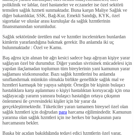
poliklinik ve lablar, özel hastaneler ve eczaneler ise özel sektörü
temsilen sağlık hzmeti sunmaktadır. Buna karşın Maliye Sağlık ve
diğer bakanlıklar, SSK, Bağ-Kur, Emekli Sandığı, KYK, özel
sigortalar ve uluslar arası kuruluşlar da sağlık hzmtlerinin
finansmanından sorumludur.
Sağlık sektöründe üretilen mal ve hzmtler incelenirken bunlardan
kimlerin yararlandığına bakmak gerekir. Bu anlamda iki uç
bulunmaktadır : Özel ve Kamu.
Baş ağrısı için alınan bir ağrı kesici sadece başı ağrıyan kişiye yarar
sağlayan özel bir durumdur. Diğer yandan sivrisinek mücadelesi için
yapılan ilaçlamadan toplumun tüm bireylerinin yani kamunun yarar
sağlaması sözkonusudur. Bazı sağlık hzmtlerini bu anlamda
sınıflandırmak mümkün olmakla birlikte genellikle sağlık mal ve
hzmtleri karmaşık bir yapıya sahiptir. Örneğin bir kişinin bulaşıcı
hastalıklara karşı aşılanması o kişiyi hastalıktan koruyacağı için ona
sağlayacağı yararın yanısıra bulaşıcı hastalığın ortaya çıkışının
önlenmesi ile çevresindeki kişiler için bir yarar da
gerçekleştirmektedir. Tüketiciler yararı tamamen bireysel özel olan
sağlık hzmtleri için doğrudan
para
harcama eğilimindedir. Kamunun
yararına olan sağlık hzmtleri için ise herkes bir başkasının para
harcamasını bekler.
Başka bir açıdan bakıldığında tedavi edici hzmtlerin özel yarar,