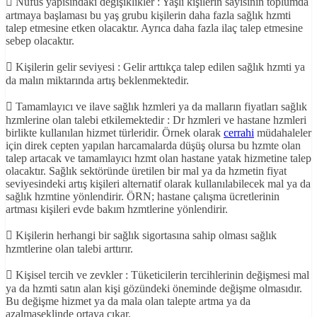
 Nüfus yapısındaki değişiklikler : Yaşlı kişilerin sayısının toplumda
artmaya başlaması bu yaş grubu kişilerin daha fazla sağlık hzmti
talep etmesine etken olacaktır. Ayrıca daha fazla ilaç talep etmesine
sebep olacaktır.
 Kişilerin gelir seviyesi : Gelir arttıkça talep edilen sağlık hzmti ya
da malın miktarında artış beklenmektedir.
 Tamamlayıcı ve ilave sağlık hzmleri ya da malların fiyatları sağlık
hzmlerine olan talebi etkilemektedir : Dr hzmleri ve hastane hzmleri
birlikte kullanılan hizmet türleridir. Örnek olarak
cerrahi
müdahaleler
için direk cepten yapılan harcamalarda düşüş olursa bu hzmte olan
talep artacak ve tamamlayıcı hzmt olan hastane yatak hizmetine talep
olacaktır. Sağlık sektöründe üretilen bir mal ya da hzmetin fiyat
seviyesindeki artış kişileri alternatif olarak kullanılabilecek mal ya da
sağlık hzmtine yönlendirir. ÖRN; hastane çalışma ücretlerinin
artması kişileri evde bakım hzmtlerine yönlendirir.
 Kişilerin herhangi bir sağlık sigortasına sahip olması sağlık
hzmtlerine olan talebi arttırır.
 Kişisel tercih ve zevkler : Tüketicilerin tercihlerinin değişmesi mal
ya da hzmti satın alan kişi gözündeki öneminde değişme olmasıdır.
Bu değişme hizmet ya da mala olan talepte artma ya da
azalmaşeklinde ortaya çıkar.