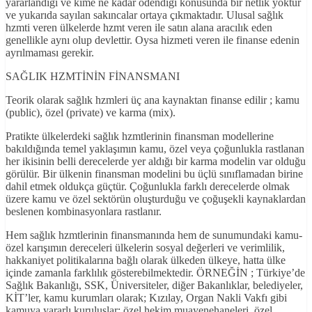
yararlandığı ve kime ne kadar ödendiği konusunda bir netlik yoktur
ve yukarıda sayılan sakıncalar ortaya çıkmaktadır. Ulusal sağlık
hzmti veren ülkelerde hzmt veren ile satın alana aracılık eden
genellikle aynı olup devlettir. Oysa hizmeti veren ile finanse edenin
ayrılmaması gerekir.
SAĞLIK HZMTİNİN FİNANSMANI
Teorik olarak sağlık hzmleri üç ana kaynaktan finanse edilir ; kamu
(public), özel (private) ve karma (mix).
Pratikte ülkelerdeki sağlık hzmtlerinin finansman modellerine
bakıldığında temel yaklaşımın kamu, özel veya çoğunlukla rastlanan
her ikisinin belli derecelerde yer aldığı bir karma modelin var olduğu
görülür. Bir ülkenin finansman modelini bu üçlü sınıflamadan birine
dahil etmek oldukça güçtür. Çoğunlukla farklı derecelerde olmak
üzere kamu ve özel sektörün oluşturduğu ve çoğuşekli kaynaklardan
beslenen kombinasyonlara rastlanır.
Hem sağlık hzmtlerinin finansmanında hem de sunumundaki kamu-
özel karışımın dereceleri ülkelerin sosyal değerleri ve verimlilik,
hakkaniyet politikalarına bağlı olarak ülkeden ülkeye, hatta ülke
içinde zamanla farklılık gösterebilmektedir. ÖRNEĞİN ; Türkiye’de
Sağlık Bakanlığı, SSK, Üniversiteler, diğer Bakanlıklar, belediyeler,
KİT’ler, kamu kurumları olarak; Kızılay, Organ Nakli Vakfı gibi
kamuya yararlı kuruluşlar; özel hekim muayenehaneleri, özel