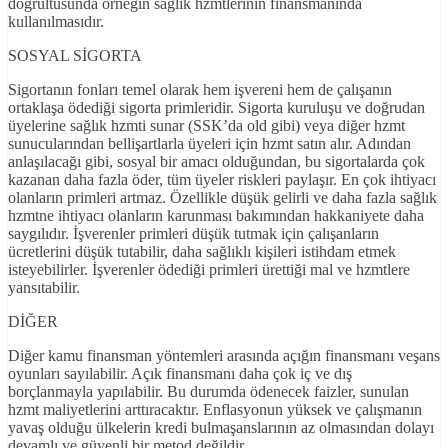
doğrultusunda örneğin sağlık hzmtlerinin finansmanında
kullanılmasıdır.
SOSYAL SİGORTA
Sigortanın fonları temel olarak hem işvereni hem de çalışanın
ortaklaşa ödediği sigorta primleridir. Sigorta kuruluşu ve doğrudan
üyelerine sağlık hzmti sunar (SSK’da old gibi) veya diğer hzmt
sunucularından bellişartlarla üyeleri için hzmt satın alır. Adından
anlaşılacağı gibi, sosyal bir amacı olduğundan, bu sigortalarda çok
kazanan daha fazla öder, tüm üyeler riskleri paylaşır. En çok ihtiyacı
olanların primleri artmaz. Özellikle düşük gelirli ve daha fazla sağlık
hzmtne ihtiyacı olanların karunması bakımından hakkaniyete daha
saygılıdır. İşverenler primleri düşük tutmak için çalışanların
ücretlerini düşük tutabilir, daha sağlıklı kişileri istihdam etmek
isteyebilirler. İşverenler ödediği primleri ürettiği mal ve hzmtlere
yansıtabilir.
DİĞER
Diğer kamu finansman yöntemleri arasında açığın finansmanı veşans
oyunları sayılabilir. Açık finansmanı daha çok iç ve dış
borçlanmayla yapılabilir. Bu durumda ödenecek faizler, sunulan
hzmt maliyetlerini arttıracaktır. Enflasyonun yüksek ve çalışmanın
yavaş olduğu ülkelerin kredi bulmaşanslarının az olmasından dolayı
devamlı ve güvenli bir metod değildir.