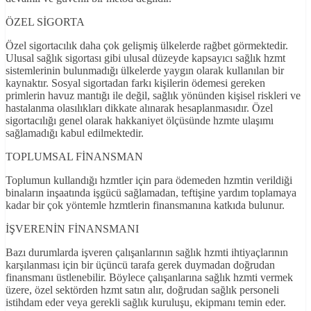
ÖZEL SİGORTA
Özel sigortacılık daha çok gelişmiş ülkelerde rağbet görmektedir.
Ulusal sağlık sigortası gibi ulusal düzeyde kapsayıcı sağlık hzmt
sistemlerinin bulunmadığı ülkelerde yaygın olarak kullanılan bir
kaynaktır. Sosyal sigortadan farkı kişilerin ödemesi gereken
primlerin havuz mantığı ile değil, sağlık yönünden kişisel riskleri ve
hastalanma olasılıkları dikkate alınarak hesaplanmasıdır. Özel
sigortacılığı genel olarak hakkaniyet ölçüsünde hzmte ulaşımı
sağlamadığı kabul edilmektedir.
TOPLUMSAL FİNANSMAN
Toplumun kullandığı hzmtler için para ödemeden hzmtin verildiği
binaların inşaatında işgücü sağlamadan, teftişine yardım toplamaya
kadar bir çok yöntemle hzmtlerin finansmanına katkıda bulunur.
İŞVERENİN FİNANSMANI
Bazı durumlarda işveren çalışanlarının sağlık hzmti ihtiyaçlarının
karşılanması için bir üçüncü tarafa gerek duymadan doğrudan
finansmanı üstlenebilir. Böylece çalışanlarına sağlık hzmti vermek
üzere, özel sektörden hzmt satın alır, doğrudan sağlık personeli
istihdam eder veya gerekli sağlık kuruluşu, ekipmanı temin eder.