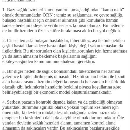
1. Bazı sağlık hzmtleri kamu yararını amaçladığından “kamu malı”
olmak durumundadır. ÖRN ; temiz su sağlanması ve çevre sağlığı,
bulaşıcı hastalıklar için önlemler alınması gibi konularda hzmtin
sadece bedelini ödeyene verilmesi söz konusu olamaz. Bu nedenle
de bu tür hzmtlerin özel sektöre bırakılması akılcı bir yol değildir.
2. Cinsel temasla bulaşan hastalıklar, tüberküloz, aşı ile önlenebilen
çeşitli hastalıklar sadece hasta olanh kişiyi değil yakın temasları da
ilgilendirir. Bu tür sorunları olan kişilerin,sorunları için hzmt araması
ya da satın almasını beklemek başkalarının sağlığını
etkileyeceğinden kamunun müdahalesini gerektirir.
3. Bir diğer neden de sağlık konusundaki tüketicilerin her zaman
yeterince bilgilendirilmemiş olmasıdır. Hzmti sunan hekim ile hzmti
alan hasta arasında hzmtin değeri konusunda her zaman bir farklılık
olacağı gibi hekimlerin hzmtlerin bedelini piyasa koşullarına göre
belirleyebileceği bir ekonomik model oluşturulamamaktadır.
4. Serbest pazarın kontrolü dışında kalan ya da çekiciliği olmayan
yukardaki durumlar ağırlıklı olarak yoksul toplum kesimleri için
önemlidir, ki devletin müdahalesi olmadığında zaten bozuk olan
dengeler bu kesimlerin daha da aleyhine olmak durumundadır. Öte
yandan devletin sağlık hzmtleri alanını tamamen kontrol altına
almasının da sakıncaları vardır. Bu sakıncaların bazılarışuşekilde