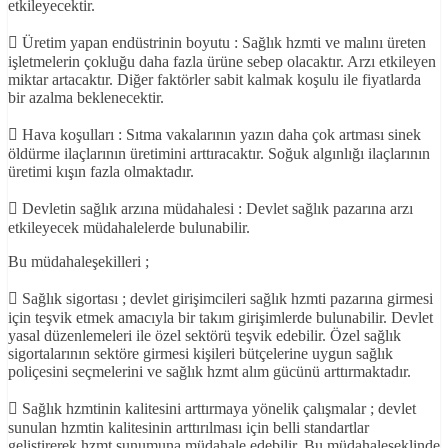
etkileyecektir.
 Üretim yapan endüstrinin boyutu : Sağlık hzmti ve malını üreten
işletmelerin çokluğu daha fazla ürüne sebep olacaktır. Arzı etkileyen
miktar artacaktır. Diğer faktörler sabit kalmak koşulu ile fiyatlarda
bir azalma beklenecektir.
 Hava koşulları : Sıtma vakalarının yazın daha çok artması sinek
öldürme ilaçlarının üretimini arttıracaktır. Soğuk algınlığı ilaçlarının
üretimi kışın fazla olmaktadır.
 Devletin sağlık arzına müdahalesi : Devlet sağlık pazarına arzı
etkileyecek müdahalelerde bulunabilir.
Bu müdahaleşekilleri ;
 Sağlık sigortası ; devlet girişimcileri sağlık hzmti pazarına girmesi
için teşvik etmek amacıyla bir takım girişimlerde bulunabilir. Devlet
yasal düzenlemeleri ile özel sektörü teşvik edebilir. Özel sağlık
sigortalarının sektöre girmesi kişileri bütçelerine uygun sağlık
poliçesini seçmelerini ve sağlık hzmt alım gücünü arttırmaktadır.
 Sağlık hzmtinin kalitesini arttırmaya yönelik çalışmalar ; devlet
sunulan hzmtin kalitesinin arttırılması için belli standartlar
geliştirerek hzmt sunumuna müdahale edebilir. Bu müdahaleşeklinde