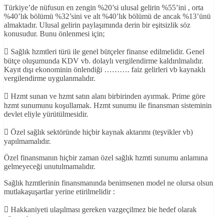
Türkiye’de nüfusun en zengin %20’si ulusal gelirin %55’ini , orta
%40’lık bölümü %32’sini ve alt %40’lık bölümü de ancak %13’ünü
almaktadır. Ulusal gelirin paylaşımında derin bir eşitsizlik söz
konusudur. Bunu önlenmesi için;
 Sağlık hzmtleri türü ile genel bütçeler finanse edilmelidir. Genel
bütçe oluşumunda KDV vb. dolaylı vergilendirme kaldırılmalıdır.
Kayıt dışı ekonominin önlendiği ………. faiz gelirleri vb kaynaklı
vergilendirme uygulanmalıdır.
 Hzmt sunan ve hzmt satın alanı birbirinden ayırmak. Prime göre
hzmt sunumunu koşullamak. Hzmt sunumu ile finansman sisteminin
devlet eliyle yürütülmesidir.
 Özel sağlık sektöründe hiçbir kaynak aktarımı (teşvikler vb)
yapılmamalıdır.
Özel finansmanın hiçbir zaman özel sağlık hzmti sunumu anlamına
gelmeyeceği unutulmamalıdır.
Sağlık hzmtlerinin finansmanında benimsenen model ne olursa olsun
mutlakaşuşartlar yerine etirilmelidir :
 Hakkaniyeti ulaşılması gereken vazgeçilmez bie hedef olarak