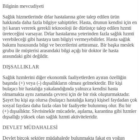
Bilginin mevcudiyeti
Sağlık hizmetlerinde drlar hastalarına göre talep edilen ürün
hakkında daha fazla bilgiye sahiptirler. Hasta, drunun kendisi için en
iyi kararı vererek gerekli teknooloji ile dürüstçe talep edilen hzmti
üreteceğini varsayar. Drlar hastalarına yeterinden fazla sağlık hzmti
verebileceği gibi hastaya tam bilgiyi vermeyebilirler. Hasta sağlık
bakımı hususunda bilgi ve becerilerini arttıramaz. Bir başka meslek
grubu ile müşterisi arasındaki bilgi açığı bir doktor ile hasta
arasındaki gibi değildir.
DIŞSALLIKLAR
Sağlık hzmlerini diğer ekonomik faaliyetlerden ayıran özelliğin
başında (+) veya (-) dışsallıkların olması gelmektedir. Bir kişi
bulaşıcı bir hastalığa yakalandığında yalnızca kendisi hasta
olmamakta aynı zamanda çevresi için de bir risk oluşturmaktadır.
Şayet bu kişi aşı olursa (bulaşıcı hastalığa karşı) kişisel faydadan çok
sosyal faydası daha fazla olan bir faaliyette bulunmuş olur. Bu bir
(+) dışsallıktır. Sivrisinekle mücadele, aşılama, karantina gibi hzmler
dışsallığı yüksek olan sağlık hzmti aktiviteleridir.
DEVLET MÜDAHALESİ
Devlet birçok sektöre müdahalede bulunmakta fakat en yoğun