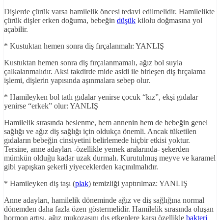
Dişlerde çürük varsa hamilelik öncesi tedavi edilmelidir. Hamilelikte
çürük dişler erken doğuma, bebeğin
düşük
kilolu doğmasına yol
açabilir.
* Kustuktan hemen sonra diş fırçalanmalı: YANLIŞ
Kustuktan hemen sonra diş fırçalanmamalı, ağız bol suyla
çalkalanmalıdır. Aksi takdirde mide asidi ile birleşen diş fırçalama
işlemi, dişlerin yapısında aşınmalara sebep olur.
* Hamileyken bol tatlı gıdalar yenirse çocuk “kız”, ekşi gıdalar
yenirse “erkek” olur: YANLIŞ
Hamilelik sırasında beslenme, hem annenin hem de bebeğin genel
sağlığı ve ağız diş sağlığı için oldukça önemli. Ancak tüketilen
gıdaların bebeğin cinsiyetini belirlemede hiçbir etkisi yoktur.
Tersine, anne adayları -özellikle yemek aralarında- şekerden
mümkün olduğu kadar uzak durmalı. Kurutulmuş meyve ve karamel
gibi yapışkan şekerli yiyeceklerden kaçınılmalıdır.
* Hamileyken diş taşı (
plak
) temizliği yaptırılmaz: YANLIŞ
Anne adayları, hamilelik döneminde ağız ve diş sağlığına normal
dönemden daha fazla özen göstermelidir. Hamilelik sırasında oluşan
hormon artışı, ağız mukozasını dış etkenlere karşı özellikle
bakteri