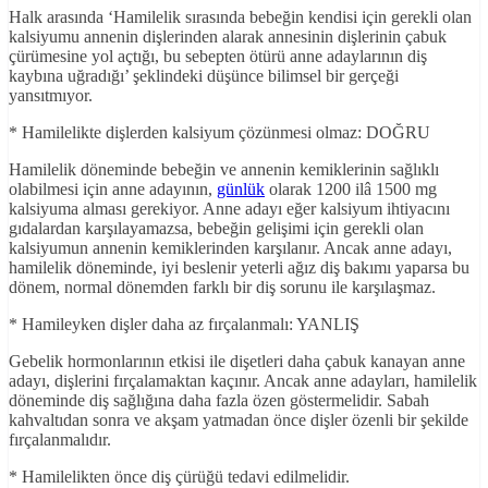
Halk arasında ‘Hamilelik sırasında bebeğin kendisi için gerekli olan
kalsiyumu annenin dişlerinden alarak annesinin dişlerinin çabuk
çürümesine yol açtığı, bu sebepten ötürü anne adaylarının diş
kaybına uğradığı’ şeklindeki düşünce bilimsel bir gerçeği
yansıtmıyor.
* Hamilelikte dişlerden kalsiyum çözünmesi olmaz: DOĞRU
Hamilelik döneminde bebeğin ve annenin kemiklerinin sağlıklı
olabilmesi için anne adayının,
günlük
olarak 1200 ilâ 1500 mg
kalsiyuma alması gerekiyor. Anne adayı eğer kalsiyum ihtiyacını
gıdalardan karşılayamazsa, bebeğin gelişimi için gerekli olan
kalsiyumun annenin kemiklerinden karşılanır. Ancak anne adayı,
hamilelik döneminde, iyi beslenir yeterli ağız diş bakımı yaparsa bu
dönem, normal dönemden farklı bir diş sorunu ile karşılaşmaz.
* Hamileyken dişler daha az fırçalanmalı: YANLIŞ
Gebelik hormonlarının etkisi ile dişetleri daha çabuk kanayan anne
adayı, dişlerini fırçalamaktan kaçınır. Ancak anne adayları, hamilelik
döneminde diş sağlığına daha fazla özen göstermelidir. Sabah
kahvaltıdan sonra ve akşam yatmadan önce dişler özenli bir şekilde
fırçalanmalıdır.
* Hamilelikten önce diş çürüğü tedavi edilmelidir.