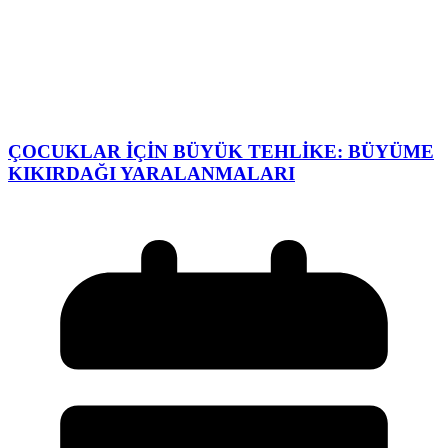
ÇOCUKLAR İÇİN BÜYÜK TEHLİKE: BÜYÜME
KIKIRDAĞI YARALANMALARI