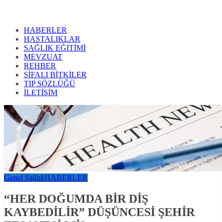
HABERLER
HASTALIKLAR
SAĞLIK EĞİTİMİ
MEVZUAT
REHBER
SİFALI BİTKİLER
TIP SÖZLÜĞÜ
İLETİŞİM
Genel Sağlık
HABERLER
“HER DOĞUMDA BİR DİŞ
KAYBEDİLİR” DÜŞÜNCESİ ŞEHİR