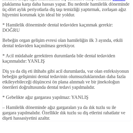
plaklarına karşı daha hassas yapar. Bu nedenle hamilelik döneminde
üç-dört aylık periyotlarla diş taşı temizliği yaptırmak, zorlaşan ağız
hijyenini korumak için ideal bir yoldur.
* Hamilelik döneminde dental tedaviden kaçınmak gerekir:
DOĞRU
Bebeğin organ gelişim evresi olan hamileliğin ilk 3 ayında, etkili
dental tedaviden kaçınılması gerekiyor.
* Acil müdahale gerektiren durumlarda bile dental tedaviden
kaçınmalıdır: YANLIŞ
Diş ya da diş eti iltihabı gibi acil durumlarda, var olan enfeksiyonun
bebeğin gelişimini dental tedavinin olumsuzluklarından daha fazla
etkileyebileceği düşüncesi ön plana alınmalı ve bir jinekoloğun
önerileri doğrultusunda dental tedavi yapılmalıdır.
* Gebelikte ağız gargarası yapılmaz: YANLIŞ
– Hamilelik döneminde ağız gargaraları ya da ılık tuzlu su ile
gargara yapılmalıdır. Özellikle ılık tuzlu su diş etlerini rahatlatır ve
dişeti hassasiyetini azaltır.