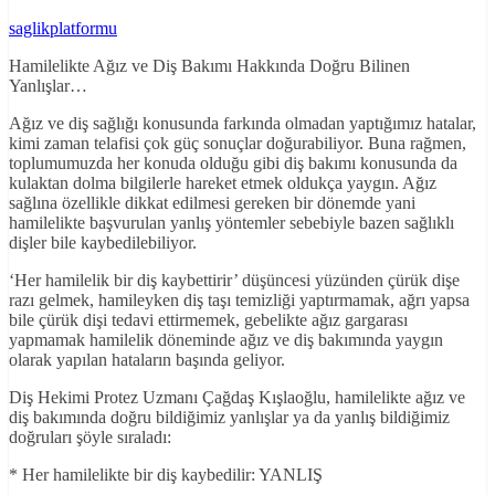
saglikplatformu
Hamilelikte Ağız ve Diş Bakımı Hakkında Doğru Bilinen
Yanlışlar…
Ağız ve diş sağlığı konusunda farkında olmadan yaptığımız hatalar,
kimi zaman telafisi çok güç sonuçlar doğurabiliyor. Buna rağmen,
toplumumuzda her konuda olduğu gibi diş bakımı konusunda da
kulaktan dolma bilgilerle hareket etmek oldukça yaygın. Ağız
sağlına özellikle dikkat edilmesi gereken bir dönemde yani
hamilelikte başvurulan yanlış yöntemler sebebiyle bazen sağlıklı
dişler bile kaybedilebiliyor.
‘Her hamilelik bir diş kaybettirir’ düşüncesi yüzünden çürük dişe
razı gelmek, hamileyken diş taşı temizliği yaptırmamak, ağrı yapsa
bile çürük dişi tedavi ettirmemek, gebelikte ağız gargarası
yapmamak hamilelik döneminde ağız ve diş bakımında yaygın
olarak yapılan hataların başında geliyor.
Diş Hekimi Protez Uzmanı Çağdaş Kışlaoğlu, hamilelikte ağız ve
diş bakımında doğru bildiğimiz yanlışlar ya da yanlış bildiğimiz
doğruları şöyle sıraladı:
* Her hamilelikte bir diş kaybedilir: YANLIŞ