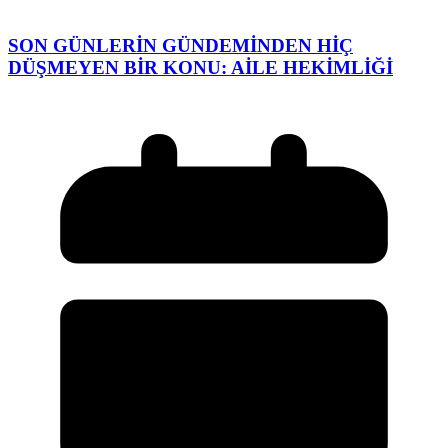
SON GÜNLERİN GÜNDEMİNDEN HİÇ
DÜŞMEYEN BİR KONU: AİLE HEKİMLİĞİ