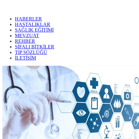
HABERLER
HASTALIKLAR
SAĞLIK EĞİTİMİ
MEVZUAT
REHBER
SİFALI BİTKİLER
TIP SÖZLÜĞÜ
İLETİŞİM