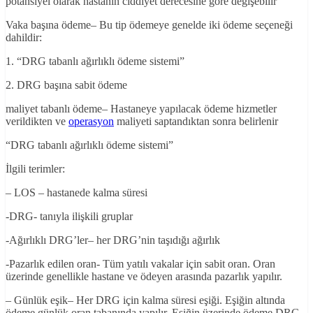
potansiyel olarak hastanın ciddiyet derecesine göre değişebilir
Vaka başına ödeme– Bu tip ödemeye genelde iki ödeme seçeneği
dahildir:
1. “DRG tabanlı ağırlıklı ödeme sistemi”
2. DRG başına sabit ödeme
maliyet tabanlı ödeme– Hastaneye yapılacak ödeme hizmetler
verildikten ve
operasyon
maliyeti saptandıktan sonra belirlenir
“DRG tabanlı ağırlıklı ödeme sistemi”
İlgili terimler:
– LOS – hastanede kalma süresi
-DRG- tanıyla ilişkili gruplar
-Ağırlıklı DRG’ler– her DRG’nin taşıdığı ağırlık
-Pazarlık edilen oran- Tüm yatılı vakalar için sabit oran. Oran
üzerinde genellikle hastane ve ödeyen arasında pazarlık yapılır.
– Günlük eşik– Her DRG için kalma süresi eşiği. Eşiğin altında
ödeme günlük oran tabanında yapılır. Eşiğin üzerinde ödeme DRG