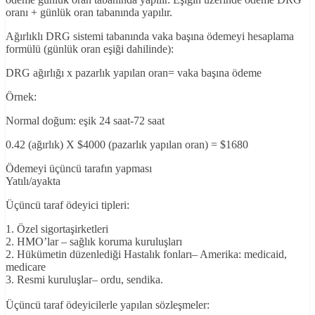
oranı + günlük oran tabanında yapılır.
Ağırlıklı DRG sistemi tabanında vaka başına ödemeyi hesaplama
formülü (günlük oran eşiği dahilinde):
DRG ağırlığı x pazarlık yapılan oran= vaka başına ödeme
Örnek:
Normal doğum: eşik 24 saat-72 saat
0.42 (ağırlık) X $4000 (pazarlık yapılan oran) = $1680
Ödemeyi üçüncü tarafın yapması
Yatılı/ayakta
Üçüncü taraf ödeyici tipleri:
1. Özel sigortaşirketleri
2. HMO’lar – sağlık koruma kuruluşları
2. Hükümetin düzenlediği Hastalık fonları– Amerika: medicaid,
medicare
3. Resmi kuruluşlar– ordu, sendika.
Üçüncü taraf ödeyicilerle yapılan sözleşmeler: