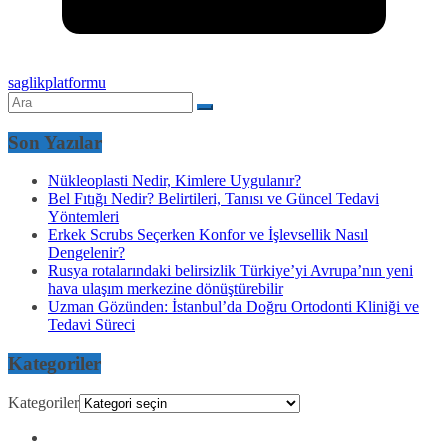
saglikplatformu
Son Yazılar
Nükleoplasti Nedir, Kimlere Uygulanır?
Bel Fıtığı Nedir? Belirtileri, Tanısı ve Güncel Tedavi
Yöntemleri
Erkek Scrubs Seçerken Konfor ve İşlevsellik Nasıl
Dengelenir?
Rusya rotalarındaki belirsizlik Türkiye’yi Avrupa’nın yeni
hava ulaşım merkezine dönüştürebilir
Uzman Gözünden: İstanbul’da Doğru Ortodonti Kliniği ve
Tedavi Süreci
Kategoriler
Kategoriler