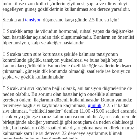
mümkünse uzun kollu tişörtlerin giyilmesi, şapka ve ultravioleyi
engelleyen güneş gözlüklerinin kullanılması son derece yararlıdır.
Sıcakta ani
tansiyon
düşmesine karşı günde 2.5 litre su için!
 Sıcaklık artışı ile vücudun hormonal, ruhsal yapısı da değişmekte
bazı hastalıklar açısından risk oluşturmaktadır. Bunların en önemlisi
hipertansiyon, kalp ve akciğer hastalarıdır.
 Sıcakta uzun süre korumasız şekilde kalınırsa tansiyonun
kontrolünde güçlük, tansiyon yükselmesi ve buna bağlı beyin
kanamaları görülebilir. Bu nedenle özellikle öğle saatlerinde dışarı
çıkmamalı, güneşin dik konumda olmadığı saatlerde ise koruyucu
şapka ve gözlük kullanılmalıdır.
 Sıcak, ani sıvı kaybına bağlı olarak, ani tansiyon düşmelerine de
neden olabilir. Bu sorunu olan hastalar için öncelikle alınması
gereken önlem, ilaçlarının düzenli kullanılmasıdır. Bunun yanında;
terlemeye bağlı sıvı kaybından kaçınılması,
günlük
2-2.5 lt kadar
sıvı alınması, “tehlikeli saatler” denilen 11.00 -15.00 saatleri arasında
sıcak veya güneşe maruz kalınmaması önemlidir. Aşırı sıcak, nem ile
birleştiğinde akciğer yetmezliği gibi sonuçlara da neden olabileceği
için, bu hastaların öğle saatlerinde dışarı çıkmaması ve direkt maruz
kalmamak şartı ile ısı derecesi 22 dereceye ayarlanmış klimalı
ortamlarda bulunmaları önerilmektedir.