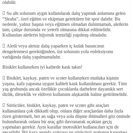
olabilir.
 Su altı solunum aygıtı kullanılarak dalış yapmak anlamına gelen
“Skuba”, özel eğitim ve ekipman gerektiren bir spor dalıdır. Bu
nedenle, yalnız başına veya eğitmen olmadan dalınmamalı, aletlerin
tam, çalışır durumda ve yeterli olmasına dikkat edilmelidir.
Kullanılan aletlerin hijyenik temizliği yapılmış olmalıdır.
 Aletli veya aletsiz dalış yaparken iç kulak basıncının
dengelenmesi gerektiğinden, üst solunum yolu enfeksiyonu
varlığında dalış yapılmamalıdır.
Bisiklet kullanırken iyi kalitede kask takın!
 Bisiklet, kaykay, paten ve scoter kullanırken mutlaka kişinin
yaşına, kafa yapısına uygun kaliteli kask kullanılması gerekir. Tüm
yaş grubunda ancak özellikle çocuklarda darbelere dayanıklı sert
dizlik, dirseklik ve eldiven kullanımı alışkanlık haline getirilmelidir.
 Sürücüler, bisiklet, kaykay, paten ve scoter gibi araçları
kullananlara çok dikkatli olup, onlara diğer araçlardan daha fazla
özen göstermeli, her an sağa veya sola düşme ihtimalleri göz önünde
bulundurarak onlara bir araç gibi davranarak uçaktan geçiş
yapmaları gerekir. Aynı kurallar motosiklet kullanıcıları için de
geçerlidir. Bir kaza anında yolcuyu ve sürücüyü arabanın kaportası