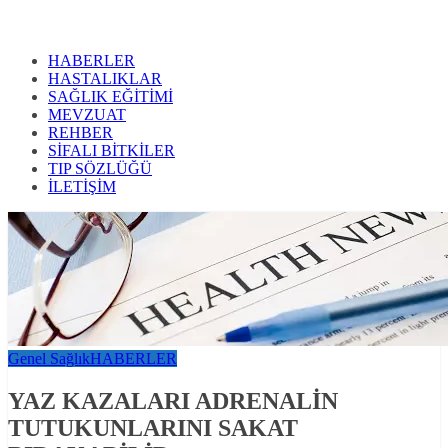
HABERLER
HASTALIKLAR
SAĞLIK EĞİTİMİ
MEVZUAT
REHBER
SİFALI BİTKİLER
TIP SÖZLÜĞÜ
İLETİŞİM
Genel Sağlık
HABERLER
YAZ KAZALARI ADRENALİN
TUTUKUNLARINI SAKAT