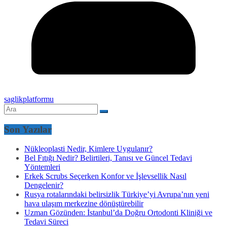
saglikplatformu
Son Yazılar
Nükleoplasti Nedir, Kimlere Uygulanır?
Bel Fıtığı Nedir? Belirtileri, Tanısı ve Güncel Tedavi
Yöntemleri
Erkek Scrubs Seçerken Konfor ve İşlevsellik Nasıl
Dengelenir?
Rusya rotalarındaki belirsizlik Türkiye’yi Avrupa’nın yeni
hava ulaşım merkezine dönüştürebilir
Uzman Gözünden: İstanbul’da Doğru Ortodonti Kliniği ve
Tedavi Süreci