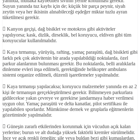
yanında, mutlaka kaybedilen sıvının yerine konulması gerekir.
Suyun yanında tuz kaybı için de; küçük bir parça peynir, siyah
zeytin veya her ikisinin alınabileceği eşdeğer miktar tuzlu ayran
tüketilmesi gerekir.
 Kanyon geçişi, dağ bisiklet ve motokros gibi aktiviteler
yapılıyorsa; kask, dizlik, dirseklik, bel koruyucu, eldiven gibi tüm
koruyucular kullanılmalıdır.
 Kaya tırmanışı, yürüyüş, rafting, yamaç paraşütü, dağ bisikleti gibi
farklı pek çok aktivitenin bir arada yapılabildiği noktalarda, özel
parkur alanlarının bulunması gerekir. Bu noktalarda, belli aralıklarla
dinlenme evleri inşa edilmeli, gerektiğinde helikopter ambulans
sistemi organize edilmeli, düzenli işaretlemeler yapılmalıdır.
 Kaya tırmanışı yapılacaksa; koruyucu malzemeler yanında en az 2
kişi ile tırmanışın gerçekleştirilmesi gerekir. Bilinmeyen parkurlara
gidilecekse yakın çevreye ve gerekirse jandarmaya haber verilmesi
uygun olur. Yamaç paraşütü ve delta kanatlar, pilot sertifikası ile
yapılabilen sporlardır. Mümkünse dernek ve gruplarla eğitmenlerin
gözetiminde yapılmalıdır.
 Güneşin zararlı etkilerinden korunmak için vücudun açık kalan
yerlerine; burun ve alt dudağa yüksek faktörlü kremler sürülmelidir.
İnce ve açık renkli örneğin; şile veya buldan bezi gibi kumaşlardan,