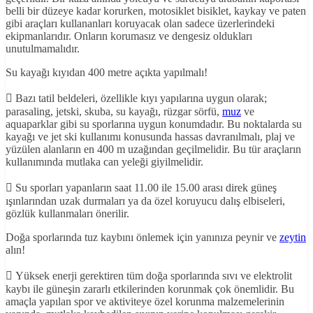
belli bir düzeye kadar korurken, motosiklet bisiklet, kaykay ve paten
gibi araçları kullananları koruyacak olan sadece üzerlerindeki
ekipmanlarıdır. Onların korumasız ve dengesiz oldukları
unutulmamalıdır.
Su kayağı kıyıdan 400 metre açıkta yapılmalı!
 Bazı tatil beldeleri, özellikle kıyı yapılarına uygun olarak;
parasaling, jetski, skuba, su kayağı, rüzgar sörfü,
muz
ve
aquaparklar gibi su sporlarına uygun konumdadır. Bu noktalarda su
kayağı ve jet ski kullanımı konusunda hassas davranılmalı, plaj ve
yüzülen alanların en 400 m uzağından geçilmelidir. Bu tür araçların
kullanımında mutlaka can yeleği giyilmelidir.
 Su sporları yapanların saat 11.00 ile 15.00 arası direk güneş
ışınlarından uzak durmaları ya da özel koruyucu dalış elbiseleri,
gözlük kullanmaları önerilir.
Doğa sporlarında tuz kaybını önlemek için yanınıza peynir ve
zeytin
alın!
 Yüksek enerji gerektiren tüm doğa sporlarında sıvı ve elektrolit
kaybı ile güneşin zararlı etkilerinden korunmak çok önemlidir. Bu
amaçla yapılan spor ve aktiviteye özel korunma malzemelerinin