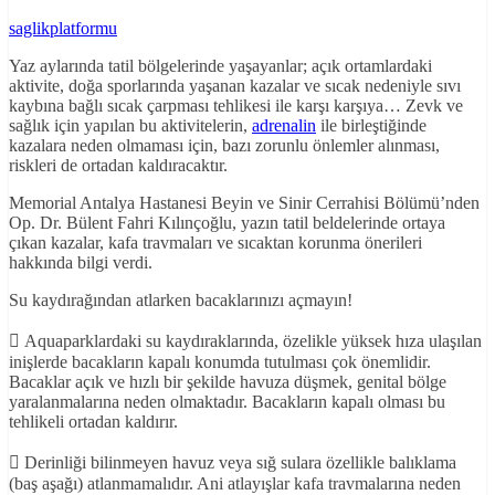
saglikplatformu
Yaz aylarında tatil bölgelerinde yaşayanlar; açık ortamlardaki
aktivite, doğa sporlarında yaşanan kazalar ve sıcak nedeniyle sıvı
kaybına bağlı sıcak çarpması tehlikesi ile karşı karşıya… Zevk ve
sağlık için yapılan bu aktivitelerin,
adrenalin
ile birleştiğinde
kazalara neden olmaması için, bazı zorunlu önlemler alınması,
riskleri de ortadan kaldıracaktır.
Memorial Antalya Hastanesi Beyin ve Sinir Cerrahisi Bölümü’nden
Op. Dr. Bülent Fahri Kılınçoğlu, yazın tatil beldelerinde ortaya
çıkan kazalar, kafa travmaları ve sıcaktan korunma önerileri
hakkında bilgi verdi.
Su kaydırağından atlarken bacaklarınızı açmayın!
 Aquaparklardaki su kaydıraklarında, özelikle yüksek hıza ulaşılan
inişlerde bacakların kapalı konumda tutulması çok önemlidir.
Bacaklar açık ve hızlı bir şekilde havuza düşmek, genital bölge
yaralanmalarına neden olmaktadır. Bacakların kapalı olması bu
tehlikeli ortadan kaldırır.
 Derinliği bilinmeyen havuz veya sığ sulara özellikle balıklama
(baş aşağı) atlanmamalıdır. Ani atlayışlar kafa travmalarına neden