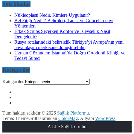
Son Yazılar
Nükleoplasti Nedir, Kimlere Uygulanır?
Bel Fıtığı Nedir? Belirtileri, Tanısı ve Güncel Tedavi
Yöntemleri
Erkek Scrubs Seçerken Konfor ve İşlevsellik Nasıl
Dengelenir?
Rusya rotalarındaki belirsizlik Türkiye’yi Avrupa’nın yeni
hava ulaşım merkezine dönüştürebilir
Uzman Gözünden: İstanbul’da Doğru Ortodonti Kliniği ve
Tedavi Süreci
Kategoriler
Kategoriler
Tüm hakları saklıdır © 2026
Sağlık Platformu
.
Tema: ThemeGrill tarafından
ColorMag
. Altyapı
WordPress
.
A Life Sağlık Grubu