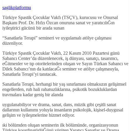
saglikplatformu
Türkiye Spastik Çocuklar Vakfı (TSÇV), kurucusu ve Onursal
Başkanı Prof. Dr. Hıfzı Özcan onuruna sanat ve yaratıcılıĞın
iyileştirici gücünü bir arada sunan
“Sanatlarla Terapi” semineri ve uygulamalı atölye çalışması
düzenliyor.
Türkiye Spastik Çocuklar Vakfı, 22 Kasım 2010 Pazartesi günü
Sabancı Center’da düzenlenecek, iş dünyası, sanatçı, tasarımcı,
eĞitmenler ve tıp otoritelerinden oluşan ve Sayın Türkan Sabancı ve
Dilek Sabancı’nın da katılacaĞı seminer ve atölye çalışmasıyla,
Sanatlarla Terapi’yi tanıtacak.
Sanatlarla Terapi, herhangi bir yaş sınırlaması olmaksızın gelişimsel
engellerden, ruh hali rahatsızlıklarına, psikotik bozukluklardan
travmalara kadar geniş bir alanda
uygulanabiliyor ve drama, sanat, dans, müzik gibi çeşitli sanat
dallarının kullanımı yoluyla insanların psikolojik, kişisel-duygusal
gelişim ve iyileşmelerine hizmet ediyor.
ıki bölümden oluşan seminerin ilk bölümünde, organizasyonun
Türkiye koordinatörlüĞünü yürüten Yaratıcı Sanatlar ve Drama