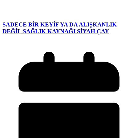
SADECE BİR KEYİF YA DA ALIŞKANLIK
DEĞİL SAĞLIK KAYNAĞI SİYAH ÇAY