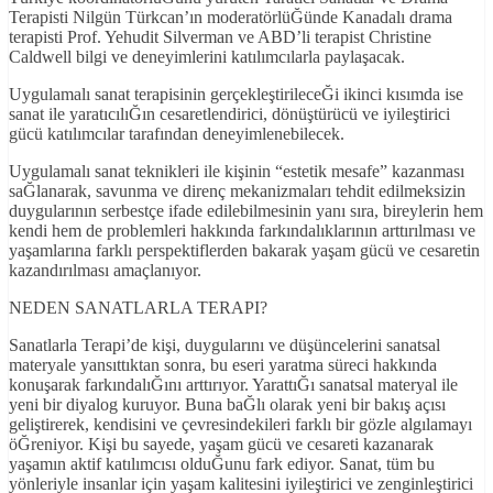
Terapisti Nilgün Türkcan’ın moderatörlüĞünde Kanadalı drama
terapisti Prof. Yehudit Silverman ve ABD’li terapist Christine
Caldwell bilgi ve deneyimlerini katılımcılarla paylaşacak.
Uygulamalı sanat terapisinin gerçekleştirileceĞi ikinci kısımda ise
sanat ile yaratıcılıĞın cesaretlendirici, dönüştürücü ve iyileştirici
gücü katılımcılar tarafından deneyimlenebilecek.
Uygulamalı sanat teknikleri ile kişinin “estetik mesafe” kazanması
saĞlanarak, savunma ve direnç mekanizmaları tehdit edilmeksizin
duygularının serbestçe ifade edilebilmesinin yanı sıra, bireylerin hem
kendi hem de problemleri hakkında farkındalıklarının arttırılması ve
yaşamlarına farklı perspektiflerden bakarak yaşam gücü ve cesaretin
kazandırılması amaçlanıyor.
NEDEN SANATLARLA TERAPI?
Sanatlarla Terapi’de kişi, duygularını ve düşüncelerini sanatsal
materyale yansıttıktan sonra, bu eseri yaratma süreci hakkında
konuşarak farkındalıĞını arttırıyor. YarattıĞı sanatsal materyal ile
yeni bir diyalog kuruyor. Buna baĞlı olarak yeni bir bakış açısı
geliştirerek, kendisini ve çevresindekileri farklı bir gözle algılamayı
öĞreniyor. Kişi bu sayede, yaşam gücü ve cesareti kazanarak
yaşamın aktif katılımcısı olduĞunu fark ediyor. Sanat, tüm bu
yönleriyle insanlar için yaşam kalitesini iyileştirici ve zenginleştirici