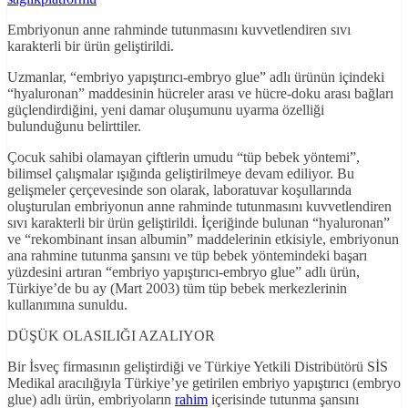
Embriyonun anne rahminde tutunmasını kuvvetlendiren sıvı
karakterli bir ürün geliştirildi.
Uzmanlar, “embriyo yapıştırıcı-embryo glue” adlı ürünün içindeki
“hyaluronan” maddesinin hücreler arası ve hücre-doku arası bağları
güçlendirdiğini, yeni damar oluşumunu uyarma özelliği
bulunduğunu belirttiler.
Çocuk sahibi olamayan çiftlerin umudu “tüp bebek yöntemi”,
bilimsel çalışmalar ışığında geliştirilmeye devam ediliyor. Bu
gelişmeler çerçevesinde son olarak, laboratuvar koşullarında
oluşturulan embriyonun anne rahminde tutunmasını kuvvetlendiren
sıvı karakterli bir ürün geliştirildi. İçeriğinde bulunan “hyaluronan”
ve “rekombinant insan albumin” maddelerinin etkisiyle, embriyonun
ana rahmine tutunma şansını ve tüp bebek yöntemindeki başarı
yüzdesini artıran “embriyo yapıştırıcı-embryo glue” adlı ürün,
Türkiye’de bu ay (Mart 2003) tüm tüp bebek merkezlerinin
kullanımına sunuldu.
DÜŞÜK OLASILIĞI AZALIYOR
Bir İsveç firmasının geliştirdiği ve Türkiye Yetkili Distribütörü SİS
Medikal aracılığıyla Türkiye’ye getirilen embriyo yapıştırıcı (embryo
glue) adlı ürün, embriyoların
rahim
içerisinde tutunma şansını