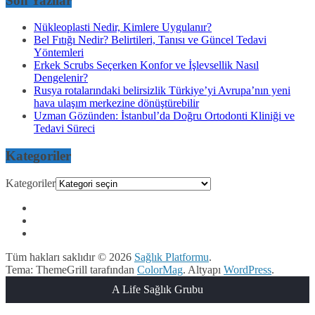
Son Yazılar
Nükleoplasti Nedir, Kimlere Uygulanır?
Bel Fıtığı Nedir? Belirtileri, Tanısı ve Güncel Tedavi
Yöntemleri
Erkek Scrubs Seçerken Konfor ve İşlevsellik Nasıl
Dengelenir?
Rusya rotalarındaki belirsizlik Türkiye’yi Avrupa’nın yeni
hava ulaşım merkezine dönüştürebilir
Uzman Gözünden: İstanbul’da Doğru Ortodonti Kliniği ve
Tedavi Süreci
Kategoriler
Kategoriler
Tüm hakları saklıdır © 2026
Sağlık Platformu
.
Tema: ThemeGrill tarafından
ColorMag
. Altyapı
WordPress
.
A Life Sağlık Grubu