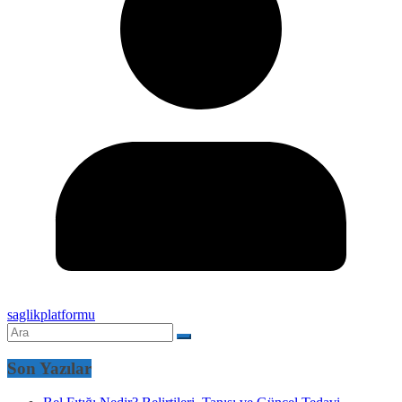
saglikplatformu
Son Yazılar