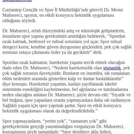
Gaziantep Gençlik ve Spor İl Müdürlüğü’nde görevli Dr. Mesut
Mahsereci, sporun, en etkili koruyucu hekimlik uygulaması
olduğunu söyledi.
Dr. Mahsereci, refah düzeyindeki artış ve teknolojik gelişmelerin,
insanların spor yapma gereksimini artırdığını belirterek, “Spordan
uzak kalmak, bedensel ve ruhsal sorunlara yol açar. Spor ruhsal
dengeyi korur, kendine güven duygusunu güçlendirir, pek çok sağlık
sorunun ortaya çıkmasını önler ya da geciktirir” dedi.
Spordan uzak kalmanın, hareketsiz yaşamı tercih etmek olacağını
ifade eden Dr. Mahsereci, “Nedeni hareketsizlik olan
şişmanlık
, pek
çok sağlık sorunun davetçisidir. Bunların en önemlisi, sık rastalanan
ölüm nedenleri arasında gösterilen kalp ve damar hastalıklarıdır”
diye konuştu. Hareketsiz yaşamın, kasları zayıflatarak iskelet
sisteminin esnekliğini kaybetmesine, bel ağrılarına ve tutulmalarına
neden olacağını anlatan Dr. Mahsereci, şöyle devam etti: “Siyatik ve
bel fıtığına, spor yapanlara oranla yapmayanlara daha sık rastlanıyor.
Sağlıklı yaşam için spor yapmak şarttır. Spor en etkili koruyucu
hekimlik uygulaması olarak da değerlendirilebilir.”
Spor yapmayanların, “yerim yok”, “zamanım yok” gibi
gerekçelerinin gerçeği yansıtmadığını vurgulayan Dr. Mahsereci,
konuşmasını şöyle tamamladı: “Spor denilince akla futbol,