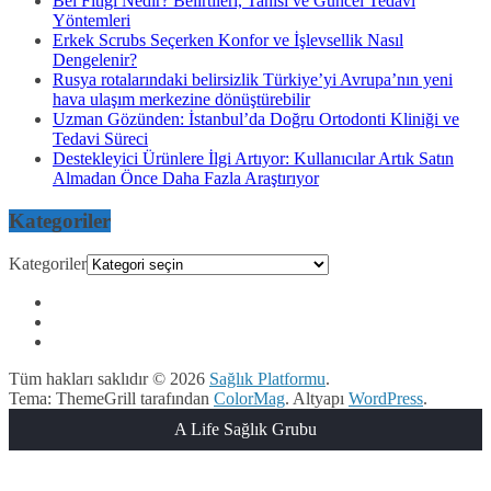
Bel Fıtığı Nedir? Belirtileri, Tanısı ve Güncel Tedavi
Yöntemleri
Erkek Scrubs Seçerken Konfor ve İşlevsellik Nasıl
Dengelenir?
Rusya rotalarındaki belirsizlik Türkiye’yi Avrupa’nın yeni
hava ulaşım merkezine dönüştürebilir
Uzman Gözünden: İstanbul’da Doğru Ortodonti Kliniği ve
Tedavi Süreci
Destekleyici Ürünlere İlgi Artıyor: Kullanıcılar Artık Satın
Almadan Önce Daha Fazla Araştırıyor
Kategoriler
Kategoriler
Tüm hakları saklıdır © 2026
Sağlık Platformu
.
Tema: ThemeGrill tarafından
ColorMag
. Altyapı
WordPress
.
A Life Sağlık Grubu