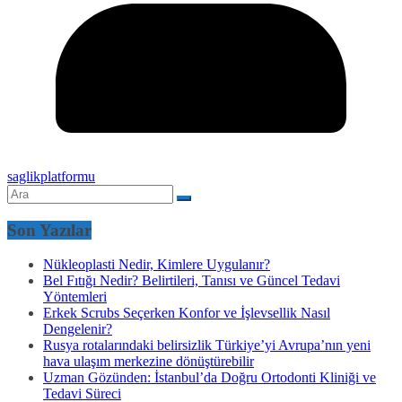
saglikplatformu
Son Yazılar
Nükleoplasti Nedir, Kimlere Uygulanır?
Bel Fıtığı Nedir? Belirtileri, Tanısı ve Güncel Tedavi
Yöntemleri
Erkek Scrubs Seçerken Konfor ve İşlevsellik Nasıl
Dengelenir?
Rusya rotalarındaki belirsizlik Türkiye’yi Avrupa’nın yeni
hava ulaşım merkezine dönüştürebilir
Uzman Gözünden: İstanbul’da Doğru Ortodonti Kliniği ve
Tedavi Süreci