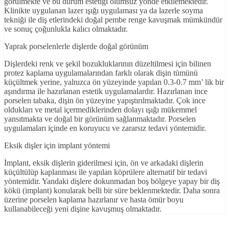
görülmekte ve bu durum estetiği olumsuz yönde etkilemektedir.
Klinikte uygulanan lazer ışığı uygulaması ya da lazerle soyma
tekniği ile diş etlerindeki doğal pembe renge kavuşmak mümkündür
ve sonuç çoğunlukla kalıcı olmaktadır.
Yaprak porselenlerle dişlerde doğal görünüm
Dişlerdeki renk ve şekil bozukluklarının düzeltilmesi için bilinen
protez kaplama uygulamalarından farklı olarak dişin tümünü
küçültmek yerine, yalnızca ön yüzeyinde yapılan 0.3-0.7 mm’ lik bir
aşındırma ile hazırlanan estetik uygulamalardır. Hazırlanan ince
porselen tabaka, dişin ön yüzeyine yapıştırılmaktadır. Çok ince
oldukları ve metal içermediklerinden dolayı ışığı mükemmel
yansıtmakta ve doğal bir görünüm sağlanmaktadır. Porselen
uygulamaları içinde en koruyucu ve zararsız tedavi yöntemidir.
Eksik dişler için implant yöntemi
İmplant, eksik dişlerin giderilmesi için, ön ve arkadaki dişlerin
küçültülüp kaplanması ile yapılan köprülere alternatif bir tedavi
yöntemidir. Yandaki dişlere dokunmadan boş bölgeye yapay bir diş
kökü (implant) konularak belli bir süre beklenmektedir. Daha sonra
üzerine porselen kaplama hazırlanır ve hasta ömür boyu
kullanabileceği yeni dişine kavuşmuş olmaktadır.