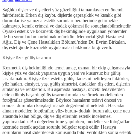
Sağlıklı dişler ve diş etleri yüz güzelliğini tamamlayıcı en önemli
faktörlerdir. Erken diş kaybı, dişlerde çapraşıklık ve kısalık gibi
durumlar ise yalnızca estetik sorunları beraberinde getirmekle
kalmayıp, kemik erimesi ve dudak çökmesi ile sonuçlanabilmektedir.
Oysaki estetik ve kozmetik diş hekimliğinde uygulanan yöntemler
ile bu sorunlardan kurtulmak mümkün. Memorial Şişli Hastanesi
Ağız, Diş ve Çene Hastalıkları Bölümü’nden Dt. Evrim Birkalan,
diş estetiğinde kozmetik uygulamalar hakkında bilgi verdi.
Kişiye özel gülüş tasarımı
Kozmetik diş hekimliğinde temel amaç, uzman bir ekip çalışmasıyla
kişiye yüz ve dudak yapısına uygun yeni ve kusursuz bir gülüş
tasarlamaktır. Kişiye özel estetik gülüş ifadesini belirleyen faktörler;
yüz hatları, cinsiyet, yaş, gülüş simetrisi, dudaklar, diş etleri, dişlerin
sıralanışı ve renkleridir. Bu aşamada hastaya, önceki tedavilerden
elde edilmiş başarılı gülüş tasarımlarından ve örnek modellerden
fotoğraflar gösterilmektedir. Böylece hastaların tedavi öncesi ve
sonrası durumları karşılaştırılarak değerlendirilmektedir. Hastadan
alınan modeller, fotoğraflar, yüz- burun- dudak, burun altı, çene ucu
arasında kalan bölge, diş ve diş etlerinin estetik incelemesi
yapılmaktadır. Bu değerlendirme yapılırken, modeller ve fotoğraflar
üzerinde estetik açıdan sorunlu bölgeler tespit edilir. Hastaya
sorunların nasıl giderileceği konusunda bilgi verildikten sonra estetik