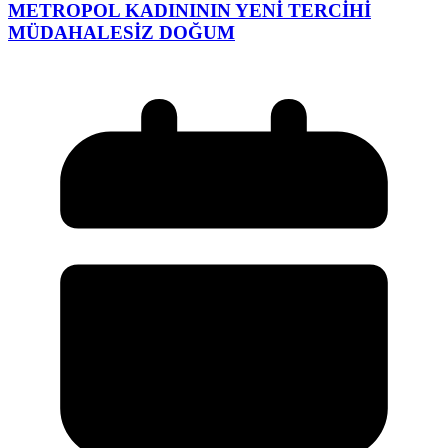
METROPOL KADINININ YENİ TERCİHİ
MÜDAHALESİZ DOĞUM