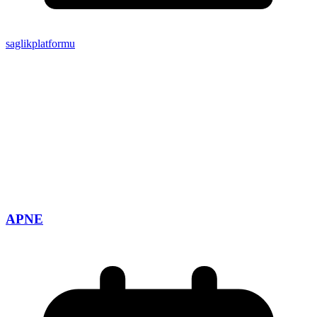
saglikplatformu
APNE