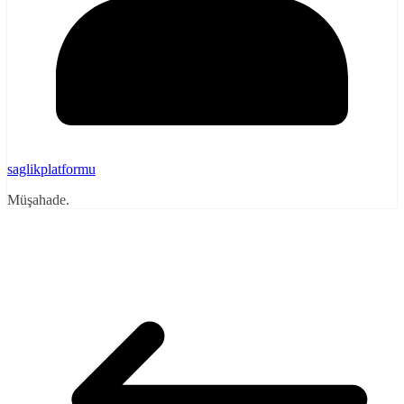
saglikplatformu
Müşahade.