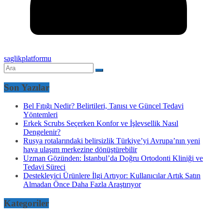
saglikplatformu
Son Yazılar
Bel Fıtığı Nedir? Belirtileri, Tanısı ve Güncel Tedavi
Yöntemleri
Erkek Scrubs Seçerken Konfor ve İşlevsellik Nasıl
Dengelenir?
Rusya rotalarındaki belirsizlik Türkiye’yi Avrupa’nın yeni
hava ulaşım merkezine dönüştürebilir
Uzman Gözünden: İstanbul’da Doğru Ortodonti Kliniği ve
Tedavi Süreci
Destekleyici Ürünlere İlgi Artıyor: Kullanıcılar Artık Satın
Almadan Önce Daha Fazla Araştırıyor
Kategoriler