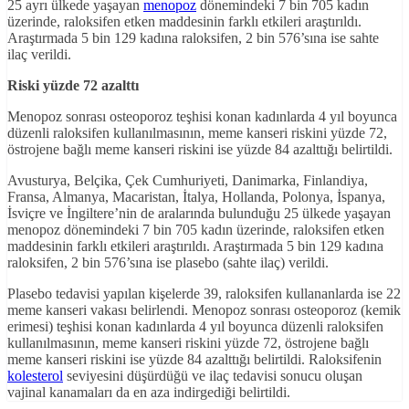
25 ayrı ülkede yaşayan
menopoz
dönemindeki 7 bin 705 kadın
üzerinde, raloksifen etken maddesinin farklı etkileri araştırıldı.
Araştırmada 5 bin 129 kadına raloksifen, 2 bin 576’sına ise sahte
ilaç verildi.
Riski yüzde 72 azalttı
Menopoz sonrası osteoporoz teşhisi konan kadınlarda 4 yıl boyunca
düzenli raloksifen kullanılmasının, meme kanseri riskini yüzde 72,
östrojene bağlı meme kanseri riskini ise yüzde 84 azalttığı belirtildi.
Avusturya, Belçika, Çek Cumhuriyeti, Danimarka, Finlandiya,
Fransa, Almanya, Macaristan, İtalya, Hollanda, Polonya, İspanya,
İsviçre ve İngiltere’nin de aralarında bulunduğu 25 ülkede yaşayan
menopoz dönemindeki 7 bin 705 kadın üzerinde, raloksifen etken
maddesinin farklı etkileri araştırıldı. Araştırmada 5 bin 129 kadına
raloksifen, 2 bin 576’sına ise plasebo (sahte ilaç) verildi.
Plasebo tedavisi yapılan kişelerde 39, raloksifen kullananlarda ise 22
meme kanseri vakası belirlendi. Menopoz sonrası osteoporoz (kemik
erimesi) teşhisi konan kadınlarda 4 yıl boyunca düzenli raloksifen
kullanılmasının, meme kanseri riskini yüzde 72, östrojene bağlı
meme kanseri riskini ise yüzde 84 azalttığı belirtildi. Raloksifenin
kolesterol
seviyesini düşürdüğü ve ilaç tedavisi sonucu oluşan
vajinal kanamaları da en aza indirgediği belirtildi.