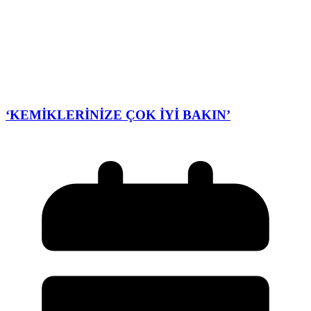
‘KEMİKLERİNİZE ÇOK İYİ BAKIN’