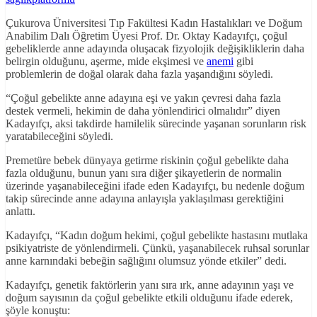
Çukurova Üniversitesi Tıp Fakültesi Kadın Hastalıkları ve Doğum
Anabilim Dalı Öğretim Üyesi Prof. Dr. Oktay Kadayıfçı, çoğul
gebeliklerde anne adayında oluşacak fizyolojik değişikliklerin daha
belirgin olduğunu, aşerme, mide ekşimesi ve
anemi
gibi
problemlerin de doğal olarak daha fazla yaşandığını söyledi.
“Çoğul gebelikte anne adayına eşi ve yakın çevresi daha fazla
destek vermeli, hekimin de daha yönlendirici olmalıdır” diyen
Kadayıfçı, aksi takdirde hamilelik sürecinde yaşanan sorunların risk
yaratabileceğini söyledi.
Premetüre bebek dünyaya getirme riskinin çoğul gebelikte daha
fazla olduğunu, bunun yanı sıra diğer şikayetlerin de normalin
üzerinde yaşanabileceğini ifade eden Kadayıfçı, bu nedenle doğum
takip sürecinde anne adayına anlayışla yaklaşılması gerektiğini
anlattı.
Kadayıfçı, “Kadın doğum hekimi, çoğul gebelikte hastasını mutlaka
psikiyatriste de yönlendirmeli. Çünkü, yaşanabilecek ruhsal sorunlar
anne karnındaki bebeğin sağlığını olumsuz yönde etkiler” dedi.
Kadayıfçı, genetik faktörlerin yanı sıra ırk, anne adayının yaşı ve
doğum sayısının da çoğul gebelikte etkili olduğunu ifade ederek,
şöyle konuştu: