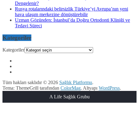
Dengelenir?
Rusya rotalarındaki belirsizlik Türkiye’yi Avrupa’nın yeni
hava ulaşım merkezine dönüştürebilir
Uzman Gözünden: İstanbul’da Doğru Ortodonti Kliniği ve
Tedavi Süreci
Kategoriler
Kategoriler
Tüm hakları saklıdır © 2026
Sağlık Platformu
.
Tema: ThemeGrill tarafından
ColorMag
. Altyapı
WordPress
.
A Life Sağlık Grubu