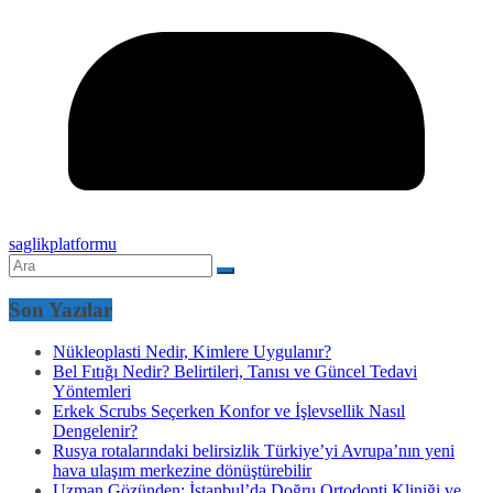
saglikplatformu
Son Yazılar
Nükleoplasti Nedir, Kimlere Uygulanır?
Bel Fıtığı Nedir? Belirtileri, Tanısı ve Güncel Tedavi
Yöntemleri
Erkek Scrubs Seçerken Konfor ve İşlevsellik Nasıl
Dengelenir?
Rusya rotalarındaki belirsizlik Türkiye’yi Avrupa’nın yeni
hava ulaşım merkezine dönüştürebilir
Uzman Gözünden: İstanbul’da Doğru Ortodonti Kliniği ve