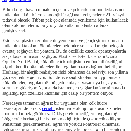
Bilim kurgu hayali olmaktan çıkan ve pek çok sorunun tedavisinde
kullanılan “kök hücre teknolojisi” sağlanan gelişmelerle 21. yüzyılın
tedavisi olacak. Tıbbın pek çok alanında yenilenme için kullanılacak
olan kök hücrelerin, bu yüz yılda kullanım alanları artarak
genişleyecek.
Estetik ve plastik cerrahide de yenilenme ve gençleştirmek amaçlı
kullanılmakta olan kök hücreler, hekimler ve hastalar için pek çok
avantaj sağlayan bir yöntem. Bu da özellikle estetik operasyonlarda
sıkça başvurulmasını sağlıyor. Plastik ve Estetik Cerrahi Uzmanı
Op. Dr. Nuri Battal; kök hücre teknolojisinin en önemli özelliğinin
kişinin kendi doğal hücreleri ile uygulanması olduğunu belirtiyor.
Herhangi bir alerjik reaksiyon riski olmaması da tedaviyi son yılların
gözdesi haline getiriyor. Son derece sağlıklı olan bu uygulamada
kök hücreler, uygulandığı bölgede kolayca yaşamaya başlayarak,
sorunları gideriyor. Aynı anda istenmeyen yağlardan kurtulmayı da
sağladığı için özellikle kadınlar için cazip bir yöntem oluyor.
Neredeyse tamamen ağrısız bir uygulama olan kök hücre
teknolojisinde büyük
cerrahi
işlemlerde olduğu gibi aşırı şişmeler
morarmalar pek görülmez. Dikiş gerektirmediği ve uygulandığı
bölgelerde herhangi bir iz bırakmadığı için de çok tercih ediliyor.
Pansuman gerektirmemesi, ağrılı ve yorucu kontroller olmaması,
iyileşme süresinin kısa olması nedeniyle her geçen gün bu yöntemi