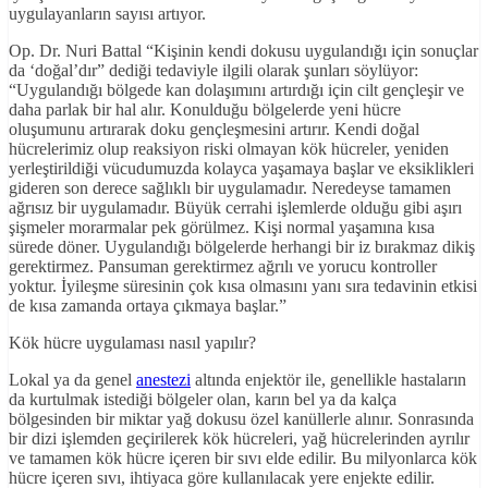
uygulayanların sayısı artıyor.
Op. Dr. Nuri Battal “Kişinin kendi dokusu uygulandığı için sonuçlar
da ‘doğal’dır” dediği tedaviyle ilgili olarak şunları söylüyor:
“Uygulandığı bölgede kan dolaşımını artırdığı için cilt gençleşir ve
daha parlak bir hal alır. Konulduğu bölgelerde yeni hücre
oluşumunu artırarak doku gençleşmesini artırır. Kendi doğal
hücrelerimiz olup reaksiyon riski olmayan kök hücreler, yeniden
yerleştirildiği vücudumuzda kolayca yaşamaya başlar ve eksiklikleri
gideren son derece sağlıklı bir uygulamadır. Neredeyse tamamen
ağrısız bir uygulamadır. Büyük cerrahi işlemlerde olduğu gibi aşırı
şişmeler morarmalar pek görülmez. Kişi normal yaşamına kısa
sürede döner. Uygulandığı bölgelerde herhangi bir iz bırakmaz dikiş
gerektirmez. Pansuman gerektirmez ağrılı ve yorucu kontroller
yoktur. İyileşme süresinin çok kısa olmasını yanı sıra tedavinin etkisi
de kısa zamanda ortaya çıkmaya başlar.”
Kök hücre uygulaması nasıl yapılır?
Lokal ya da genel
anestezi
altında enjektör ile, genellikle hastaların
da kurtulmak istediği bölgeler olan, karın bel ya da kalça
bölgesinden bir miktar yağ dokusu özel kanüllerle alınır. Sonrasında
bir dizi işlemden geçirilerek kök hücreleri, yağ hücrelerinden ayrılır
ve tamamen kök hücre içeren bir sıvı elde edilir. Bu milyonlarca kök
hücre içeren sıvı, ihtiyaca göre kullanılacak yere enjekte edilir.