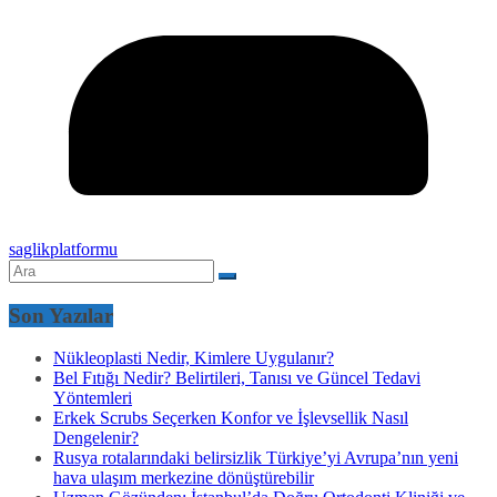
saglikplatformu
Son Yazılar
Nükleoplasti Nedir, Kimlere Uygulanır?
Bel Fıtığı Nedir? Belirtileri, Tanısı ve Güncel Tedavi
Yöntemleri
Erkek Scrubs Seçerken Konfor ve İşlevsellik Nasıl
Dengelenir?
Rusya rotalarındaki belirsizlik Türkiye’yi Avrupa’nın yeni
hava ulaşım merkezine dönüştürebilir