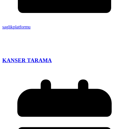
saglikplatformu
KANSER TARAMA