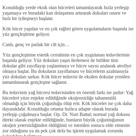
Konulduğu yerde eksik olan hücreleri tamamlayarak hızla yerleşip
yaşamaya ve buradaki kan dolaşımını artırarak dokuları onarır ve
hızlı bir iyileşmeyi başlatır.
Kök hücre yapılan ve en çok rağbet gören uygulamaların başında ise
yüz gençleştirme geliyor.
Canlı, genç ve parlak bir cilt için…
Yüz gençleştirme estetik cerrahinin en çok uygulanan tedavilerinin
başında geliyor. Yüz dokuları yaşın ilerlemesi ile birlikte tüm
dokular gibi zayıflayıp yaşlanmaya ve hücre sayısı azalarak atrofiye
olmaya başlar. Bu dokuların zayıflaması ve hücrelerin azalmasıyla
yüz dokuları sarkar. Kök hücre tedavisi ile eksilen dokular yeniden
tamamlanarak gençleşme sağlanır.
Bu tedavinin yağ hücresi tedavisinden en önemli farkı ise şudur: Yağ
hücreleri yüze enjekte edildiğinde oksijensizliğe tahammülü
olmadığı için büyük çoğunluğu ölüp erir. Kök hücreler ise çok daha
dayanıklıdır. Konulduğu ortama hızlıca adapte olarak burada
yerleşip çoğalmaya başlar. Op. Dr. Nuri Battal; normal yağ dokusu
direkt olarak enjekte edildiğinde, bunların büyük çoğunluğunun
oksijen yetersizliğinden öldüğünü ve istenilen sonucu elde etmenin
zor olduğunu ya da pek çok defa bu işlemi uygulamak zorunda