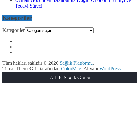
Uzman Gözünden: İstanbul’da Doğru Ortodonti Kliniği ve
Tedavi Süreci
Kategoriler
Kategoriler
Tüm hakları saklıdır © 2026
Sağlık Platformu
.
Tema: ThemeGrill tarafından
ColorMag
. Altyapı
WordPress
.
A Life Sağlık Grubu