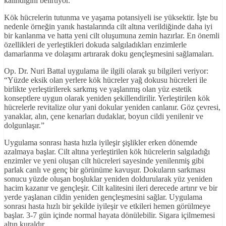
kalındığını belirtiyor.
Kök hücrelerin tutunma ve yaşama potansiyeli ise yüksektir. İşte bu
nedenle örneğin yanık hastalarında cilt altına verildiğinde daha iyi
bir kanlanma ve hatta yeni cilt oluşumuna zemin hazırlar. En önemli
özellikleri de yerleştikleri dokuda salgıladıkları enzimlerle
damarlanma ve dolaşımı artırarak doku gençleşmesini sağlamaları.
Op. Dr. Nuri Battal uygulama ile ilgili olarak şu bilgileri veriyor:
“Yüzde eksik olan yerlere kök hücreler yağ dokusu hücreleri ile
birlikte yerleştirilerek sarkmış ve yaşlanmış olan yüz estetik
konseptlere uygun olarak yeniden şekillendirilir. Yerleştirilen kök
hücrelerle revitalize olur yani dokular yeniden canlanır. Göz çevresi,
yanaklar, alın, çene kenarları dudaklar, boyun cildi yenilenir ve
dolgunlaşır.”
Uygulama sonrası hasta hızla iyileşir şişlikler erken dönemde
azalmaya başlar. Cilt altına yerleştirilen kök hücrelerin salgıladığı
enzimler ve yeni oluşan cilt hücreleri sayesinde yenilenmiş gibi
parlak canlı ve genç bir görünüme kavuşur. Dokuların sarkması
sonucu yüzde oluşan boşluklar yeniden doldurularak yüz yeniden
hacim kazanır ve gençleşir. Cilt kalitesini ileri derecede artırır ve bir
yerde yaşlanan cildin yeniden gençleşmesini sağlar. Uygulama
sonrası hasta hızlı bir şekilde iyileşir ve etkileri hemen görülmeye
başlar. 3-7 gün içinde normal hayata dönülebilir. Sigara içilmemesi
altın kuraldır.