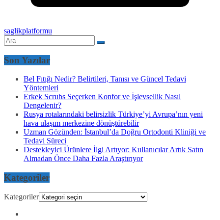
saglikplatformu
Son Yazılar
Bel Fıtığı Nedir? Belirtileri, Tanısı ve Güncel Tedavi
Yöntemleri
Erkek Scrubs Seçerken Konfor ve İşlevsellik Nasıl
Dengelenir?
Rusya rotalarındaki belirsizlik Türkiye’yi Avrupa’nın yeni
hava ulaşım merkezine dönüştürebilir
Uzman Gözünden: İstanbul’da Doğru Ortodonti Kliniği ve
Tedavi Süreci
Destekleyici Ürünlere İlgi Artıyor: Kullanıcılar Artık Satın
Almadan Önce Daha Fazla Araştırıyor
Kategoriler
Kategoriler