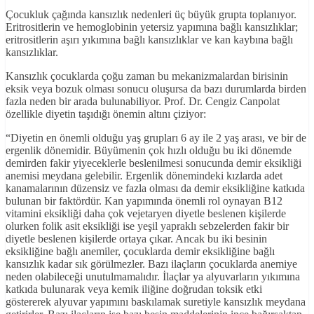
Çocukluk çağında kansızlık nedenleri üç büyük grupta toplanıyor.
Eritrositlerin ve hemoglobinin yetersiz yapımına bağlı kansızlıklar;
eritrositlerin aşırı yıkımına bağlı kansızlıklar ve kan kaybına bağlı
kansızlıklar.
Kansızlık çocuklarda çoğu zaman bu mekanizmalardan birisinin
eksik veya bozuk olması sonucu oluşursa da bazı durumlarda birden
fazla neden bir arada bulunabiliyor. Prof. Dr. Cengiz Canpolat
özellikle diyetin taşıdığı önemin altını çiziyor:
“Diyetin en önemli olduğu yaş grupları 6 ay ile 2 yaş arası, ve bir de
ergenlik dönemidir. Büyümenin çok hızlı olduğu bu iki dönemde
demirden fakir yiyeceklerle beslenilmesi sonucunda demir eksikliği
anemisi meydana gelebilir. Ergenlik dönemindeki kızlarda adet
kanamalarının düzensiz ve fazla olması da demir eksikliğine katkıda
bulunan bir faktördür. Kan yapımında önemli rol oynayan B12
vitamini eksikliği daha çok vejetaryen diyetle beslenen kişilerde
olurken folik asit eksikliği ise yeşil yapraklı sebzelerden fakir bir
diyetle beslenen kişilerde ortaya çıkar. Ancak bu iki besinin
eksikliğine bağlı anemiler, çocuklarda demir eksikliğine bağlı
kansızlık kadar sık görülmezler. Bazı ilaçların çocuklarda anemiye
neden olabileceği unutulmamalıdır. İlaçlar ya alyuvarların yıkımına
katkıda bulunarak veya kemik iliğine doğrudan toksik etki
göstererek alyuvar yapımını baskılamak suretiyle kansızlık meydana