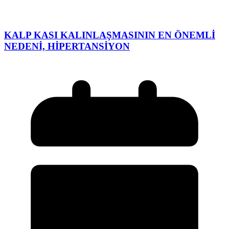
KALP KASI KALINLAŞMASININ EN ÖNEMLİ
NEDENİ, HİPERTANSİYON