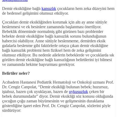
Demir eksikliğine bağlı
kansızlık
çocukların hem zeka düzeyini hem
de bedensel gelişimini olumsuz etkiliyor.
Çocukları demir eksikliğinden korumak için altı ay anne sütüyle
beslenmesi ve ek besinlere zamanında başlanması öneriliyor.
Bebeklik döneminde normalmiş gibi görünen bazı problemler
bebekte demir eksikliğine bağlı kansızlık sorunu bulunduğunun
habercisi olabiliyor. Anne sütüyle beslenmeme, demirden eksik
gıdalarla beslenme gibi faktörlerle ortaya çıkan demir eksikliğine
bağlı kansızlık problemi hem fiziksel hem de zeka gelişimini
olumsuz etkiliyor. Bu nedenle ailelerin bebeklerde ve çocuklarda sık
görülen demir eksikliğine bağlı kansızlığının belirtilerini iyi bilmesi
ve zamanında hekime başvurması gerekiyor.
Belirtiler neler?
Acıbadem Hastanesi Pediatrik Hematoloji ve Onkoloji uzmanı Prof.
Dr. Cengiz Canpolat, “Demir eksikliği bulunan bebek; huzursuz,
iştahsız, bazen çok uyuklayan, bazen de
uykusuzluk
çeken bir
bebek durumundadır” diyor. Demir eksikliği söz konusu olduğunda
çocuğun çoğu zaman büyümesinin ve gelişmesinin duraklama
gösterdiğine işaret eden Prof. Dr. Cengiz Canpolat, sözlerini şöyle
sürdürüyor: