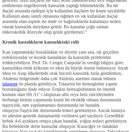
getirirler. Bazı ilaçların ise bazı besin maddelerinin ince bağırsaktan
emilmesini engelleyerek kansızlık yaptığı bilinmektedir. Bu tür
ilaçlar arasında epilepsi için kullanılan ilaçların bir kısmı sayılabilir.
Kullanım alanı sınırlı olmasına rağmen en sık kullanılan ilaçlar
arasında olan aspirin ise mide ve bağırsaklarda kanamaya neden
olarak kansızlık meydana getirir. Bu kanama çoğu zaman
mikroskobik düzeyde olup gözle görülemez.”
Kronik hastalıkların kansızlıktaki rolü
Kan yapımındaki bozukluklar ve diyetin yanı sıra, sık geçirilen
enfeksiyonlar ve kronik hastalıklar da kansızlık problemini
tetikleyebiliyor. Prof. Dr. Cengiz Canpolat’ın verdiği bilgiye göre,
kansızlıkta etnik kökenin ve ırkın da büyük önemi bulunuyor. Siyah
ırkta ve Arap ülkelerinde orak hücreli kansızlık fazla görülürken,
Akdeniz bölgesinde daha çok Akdeniz anemisi olarak bilinen
talasemi
ön planda görülüyor. Talasemi bir hemoglobin yapım
bozukluğunu ifade ediyor. Erişkin hemoglobininin en önemli
kısmını olan Hb A1’ i oluşturan alfa veya beta zincirlerinden
herhangi birinin yapımında kısmi bir eksiklik olması durumunda
taşıyıcılık, tam yapılamaması durumunda ise hastalık
oluşuyor.Taşıyıcılık durumunda tedavi gerekmiyor. Ancak hastaya
ve ailesine genetik danışmanlık verilmesi şart sayılıyor. Genellikle
bebek 4-6 aylıkken ortaya çıkan hastalık, yoğun tedavi gerektiriyor.
Bu bebeklerde derin kansızlık oluşuyor. Karaciğer ve dalakları
büyüyor. Yüz ve kafa kemiklerinde genişleme oluşuyor. Tekrarlayan