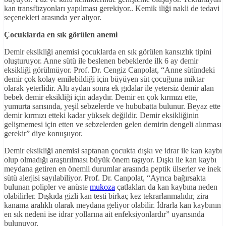
kan transfüzyonları yapılması gerekiyor.. Kemik iliği nakli de tedavi
seçenekleri arasında yer alıyor.
Çocuklarda en sık görülen anemi
Demir eksikliği anemisi çocuklarda en sık görülen kansızlık tipini
oluşturuyor. Anne sütü ile beslenen bebeklerde ilk 6 ay demir
eksikliği görülmüyor. Prof. Dr. Cengiz Canpolat, “Anne sütündeki
demir çok kolay emilebildiği için büyüyen süt çocuğuna miktar
olarak yeterlidir. Altı aydan sonra ek gıdalar ile yetersiz demir alan
bebek demir eksikliği için adaydır. Demir en çok kırmızı ette,
yumurta sarısında, yeşil sebzelerde ve hububatta bulunur. Beyaz ette
demir kırmızı etteki kadar yüksek değildir. Demir eksikliğinin
gelişmemesi için etten ve sebzelerden gelen demirin dengeli alınması
gerekir” diye konuşuyor.
Demir eksikliği anemisi saptanan çocukta dışkı ve idrar ile kan kaybı
olup olmadığı araştırılması büyük önem taşıyor. Dışkı ile kan kaybı
meydana getiren en önemli durumlar arasında peptik ülserler ve inek
sütü alerjisi sayılabiliyor. Prof. Dr. Canpolat, “Ayrıca bağırsakta
bulunan polipler ve anüste
mukoza
çatlakları da kan kaybına neden
olabilirler. Dışkıda gizli kan testi birkaç kez tekrarlanmalıdır, zira
kanama aralıklı olarak meydana geliyor olabilir. İdrarla kan kaybının
en sık nedeni ise idrar yollarına ait enfeksiyonlardır” uyarısında
bulunuyor.