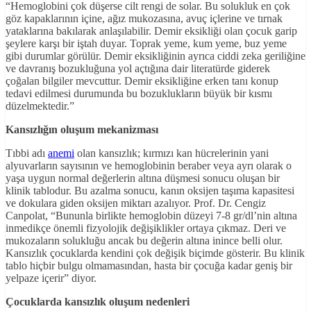
“Hemoglobini çok düşerse cilt rengi de solar. Bu solukluk en çok
göz kapaklarının içine, ağız mukozasına, avuç içlerine ve tırnak
yataklarına bakılarak anlaşılabilir. Demir eksikliği olan çocuk garip
şeylere karşı bir iştah duyar. Toprak yeme, kum yeme, buz yeme
gibi durumlar görülür. Demir eksikliğinin ayrıca ciddi zeka geriliğine
ve davranış bozukluğuna yol açtığına dair literatürde giderek
çoğalan bilgiler mevcuttur. Demir eksikliğine erken tanı konup
tedavi edilmesi durumunda bu bozuklukların büyük bir kısmı
düzelmektedir.”
Kansızlığın oluşum mekanizması
Tıbbi adı
anemi
olan kansızlık; kırmızı kan hücrelerinin yani
alyuvarların sayısının ve hemoglobinin beraber veya ayrı olarak o
yaşa uygun normal değerlerin altına düşmesi sonucu oluşan bir
klinik tablodur. Bu azalma sonucu, kanın oksijen taşıma kapasitesi
ve dokulara giden oksijen miktarı azalıyor. Prof. Dr. Cengiz
Canpolat, “Bununla birlikte hemoglobin düzeyi 7-8 gr/dl’nin altına
inmedikçe önemli fizyolojik değişiklikler ortaya çıkmaz. Deri ve
mukozaların solukluğu ancak bu değerin altına inince belli olur.
Kansızlık çocuklarda kendini çok değişik biçimde gösterir. Bu klinik
tablo hiçbir bulgu olmamasından, hasta bir çocuğa kadar geniş bir
yelpaze içerir” diyor.
Çocuklarda kansızlık oluşum nedenleri