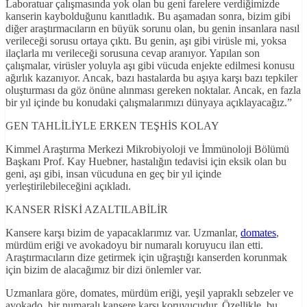
Laboratuar çalışmasında yok olan bu geni farelere verdiğimizde
kanserin kaybolduğunu kanıtladık. Bu aşamadan sonra, bizim gibi
diğer araştırmacıların en büyük sorunu olan, bu genin insanlara nasıl
verileceği sorusu ortaya çıktı. Bu genin, aşı gibi virüsle mi, yoksa
ilaçlarla mı verileceği sorusuna cevap aranıyor. Yapılan son
çalışmalar, virüsler yoluyla aşı gibi vücuda enjekte edilmesi konusu
ağırlık kazanıyor. Ancak, bazı hastalarda bu aşıya karşı bazı tepkiler
oluşturması da göz önüne alınması gereken noktalar. Ancak, en fazla
bir yıl içinde bu konudaki çalışmalarımızı dünyaya açıklayacağız.”
GEN TAHLİLİYLE ERKEN TEŞHİS KOLAY
Kimmel Araştırma Merkezi Mikrobiyoloji ve İmmünoloji Bölümü
Başkanı Prof. Kay Huebner, hastalığın tedavisi için eksik olan bu
geni, aşı gibi, insan vücuduna en geç bir yıl içinde
yerleştirilebileceğini açıkladı.
KANSER RİSKİ AZALTILABİLİR
Kansere karşı bizim de yapacaklarımız var. Uzmanlar,
domates
,
mürdüm eriği ve avokadoyu bir numaralı koruyucu ilan etti.
Araştırmacıların dize getirmek için uğraştığı kanserden korunmak
için bizim de alacağımız bir dizi önlemler var.
Uzmanlara göre, domates, mürdüm eriği, yeşil yapraklı sebzeler ve
avokado, bir numaralı kansere karşı koruyucudur. Özellikle, bu