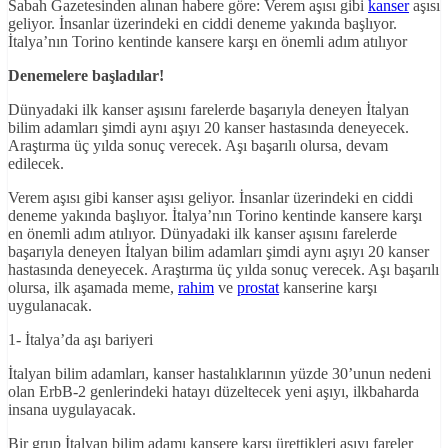
Sabah Gazetesinden alınan habere göre: Verem aşısı gibi
kanser
aşısı
geliyor. İnsanlar üzerindeki en ciddi deneme yakında başlıyor.
İtalya’nın Torino kentinde kansere karşı en önemli adım atılıyor
Denemelere başladılar!
Dünyadaki ilk kanser aşısını farelerde başarıyla deneyen İtalyan
bilim adamları şimdi aynı aşıyı 20 kanser hastasında deneyecek.
Araştırma üç yılda sonuç verecek. Aşı başarılı olursa, devam
edilecek.
Verem aşısı gibi kanser aşısı geliyor. İnsanlar üzerindeki en ciddi
deneme yakında başlıyor. İtalya’nın Torino kentinde kansere karşı
en önemli adım atılıyor. Dünyadaki ilk kanser aşısını farelerde
başarıyla deneyen İtalyan bilim adamları şimdi aynı aşıyı 20 kanser
hastasında deneyecek. Araştırma üç yılda sonuç verecek. Aşı başarılı
olursa, ilk aşamada meme,
rahim
ve
prostat
kanserine karşı
uygulanacak.
1- İtalya’da aşı bariyeri
İtalyan bilim adamları, kanser hastalıklarının yüzde 30’unun nedeni
olan ErbB-2 genlerindeki hatayı düzeltecek yeni aşıyı, ilkbaharda
insana uygulayacak.
Bir grup İtalyan bilim adamı kansere karşı ürettikleri aşıyı fareler