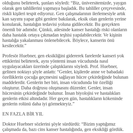
olduğunu belirterek, şunları söyledi: “Biz, üniversitemizde, yaygın
olarak gen tahlillerini yapmaya başladık. Bu tahliller çerçevesinde,
riskli kişileri tespit ediyoruz. Gen çalışmalarının ilerlemesiyle artık
kan sayımı yapar gibi genlere bakılarak, eksik olan genlerin yerine
konularak, hastalığın tedavisi yoluna gidilecektir. Bu gerçekten
önemli bir adımdır. Çünkü, ailesinde kanser hastalığı riski olanların
daha hastalık ortaya çıkmadan teşhisi yapılabilecektir. Ve kişinin
hastalığa yakalanması önlenebilecek. Böylece, kanserin önü
kesilecektir.”
Profesör Huebner, gen eksikliğini gidererek farelerde kanseri yok
ettiklerini belirterek, aynı yöntemi insan vücudunda nasıl
uygulayacakları üzerinde çalıştıklarını söyledi. Prof. Huebner,
gelinen noktayı şöyle anlattı: “Genler, kişilerde anne ve babadaki
özelliklerin çocuğa geçmesini sağlayan hücre çekirdeğinde bulunan
maddelerdir. Genlerin her biri, insan vücudunda bir özelliği
oluşturur. Daha doğrusu oluşmasını düzenler. Genler, insan
hücresinin çekirdeğinde bulunur. İnsan biyolojisi ve hastalıkları
genlerin etkisi altındadır. Her geçen gün, hastalıkların kökeninde
genlerin rolünü daha iyi görmekteyiz.”
EN FAZLA BİR YIL
Doktor Huebner sözlerini şöyle sürdürdü: “Bizim yaptığımız
çalışmada da, bazı cins kanser hastalığında, gen eksikliği gördük.