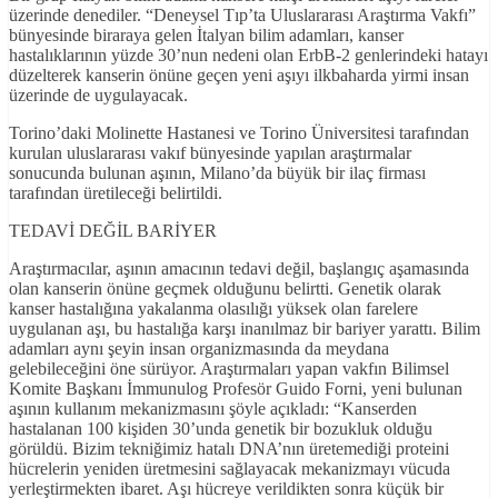
üzerinde denediler. “Deneysel Tıp’ta Uluslararası Araştırma Vakfı”
bünyesinde biraraya gelen İtalyan bilim adamları, kanser
hastalıklarının yüzde 30’nun nedeni olan ErbB-2 genlerindeki hatayı
düzelterek kanserin önüne geçen yeni aşıyı ilkbaharda yirmi insan
üzerinde de uygulayacak.
Torino’daki Molinette Hastanesi ve Torino Üniversitesi tarafından
kurulan uluslararası vakıf bünyesinde yapılan araştırmalar
sonucunda bulunan aşının, Milano’da büyük bir ilaç firması
tarafından üretileceği belirtildi.
TEDAVİ DEĞİL BARİYER
Araştırmacılar, aşının amacının tedavi değil, başlangıç aşamasında
olan kanserin önüne geçmek olduğunu belirtti. Genetik olarak
kanser hastalığına yakalanma olasılığı yüksek olan farelere
uygulanan aşı, bu hastalığa karşı inanılmaz bir bariyer yarattı. Bilim
adamları aynı şeyin insan organizmasında da meydana
gelebileceğini öne sürüyor. Araştırmaları yapan vakfın Bilimsel
Komite Başkanı İmmunulog Profesör Guido Forni, yeni bulunan
aşının kullanım mekanizmasını şöyle açıkladı: “Kanserden
hastalanan 100 kişiden 30’unda genetik bir bozukluk olduğu
görüldü. Bizim tekniğimiz hatalı DNA’nın üretemediği proteini
hücrelerin yeniden üretmesini sağlayacak mekanizmayı vücuda
yerleştirmekten ibaret. Aşı hücreye verildikten sonra küçük bir