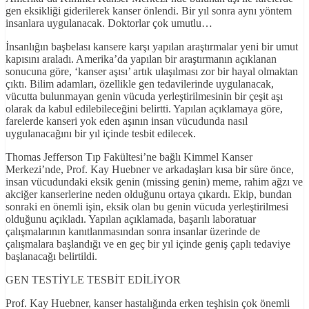
gen eksikliği giderilerek kanser önlendi. Bir yıl sonra aynı yöntem
insanlara uygulanacak. Doktorlar çok umutlu…
İnsanlığın başbelası kansere karşı yapılan araştırmalar yeni bir umut
kapısını araladı. Amerika’da yapılan bir araştırmanın açıklanan
sonucuna göre, ‘kanser aşısı’ artık ulaşılması zor bir hayal olmaktan
çıktı. Bilim adamları, özellikle gen tedavilerinde uygulanacak,
vücutta bulunmayan genin vücuda yerleştirilmesinin bir çeşit aşı
olarak da kabul edilebileceğini belirtti. Yapılan açıklamaya göre,
farelerde kanseri yok eden aşının insan vücudunda nasıl
uygulanacağını bir yıl içinde tesbit edilecek.
Thomas Jefferson Tıp Fakültesi’ne bağlı Kimmel Kanser
Merkezi’nde, Prof. Kay Huebner ve arkadaşları kısa bir süre önce,
insan vücudundaki eksik genin (missing genin) meme, rahim ağzı ve
akciğer kanserlerine neden olduğunu ortaya çıkardı. Ekip, bundan
sonraki en önemli işin, eksik olan bu genin vücuda yerleştirilmesi
olduğunu açıkladı. Yapılan açıklamada, başarılı laboratuar
çalışmalarının kanıtlanmasından sonra insanlar üzerinde de
çalışmalara başlandığı ve en geç bir yıl içinde geniş çaplı tedaviye
başlanacağı belirtildi.
GEN TESTİYLE TESBİT EDİLİYOR
Prof. Kay Huebner, kanser hastalığında erken teşhisin çok önemli