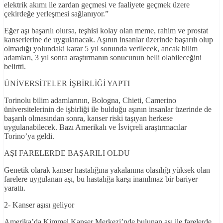
elektrik akımı ile zardan geçmesi ve faaliyete geçmek üzere
çekirdeğe yerleşmesi sağlanıyor.”
Eğer aşı başarılı olursa, teşhisi kolay olan meme, rahim ve prostat
kanserlerine de uygulanacak. Aşının insanlar üzerinde başarılı olup
olmadığı yolundaki karar 5 yıl sonunda verilecek, ancak bilim
adamları, 3 yıl sonra araştırmanın sonucunun belli olabileceğini
belirtti.
ÜNİVERSİTELER İŞBİRLİĞİ YAPTI
Torinolu bilim adamlarının, Bologna, Chieti, Camerino
üniversitelerinin de işbirliği ile bulduğu aşının insanlar üzerinde de
başarılı olmasından sonra, kanser riski taşıyan herkese
uygulanabilecek. Bazı Amerikalı ve İsviçreli araştırmacılar
Torino’ya geldi.
AŞI FARELERDE BAŞARILI OLDU
Genetik olarak kanser hastalığına yakalanma olasılığı yüksek olan
farelere uygulanan aşı, bu hastalığa karşı inanılmaz bir bariyer
yarattı.
2- Kanser aşısı geliyor
Amerika’da Kimmel Kanser Merkezi’nde bulunan aşı ile farelerde