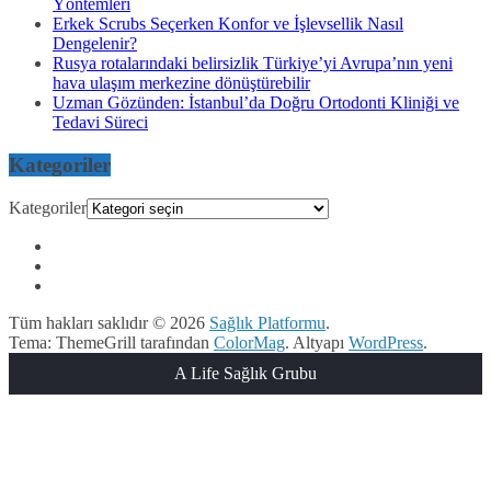
Yöntemleri
Erkek Scrubs Seçerken Konfor ve İşlevsellik Nasıl
Dengelenir?
Rusya rotalarındaki belirsizlik Türkiye’yi Avrupa’nın yeni
hava ulaşım merkezine dönüştürebilir
Uzman Gözünden: İstanbul’da Doğru Ortodonti Kliniği ve
Tedavi Süreci
Kategoriler
Kategoriler
Tüm hakları saklıdır © 2026
Sağlık Platformu
.
Tema: ThemeGrill tarafından
ColorMag
. Altyapı
WordPress
.
A Life Sağlık Grubu