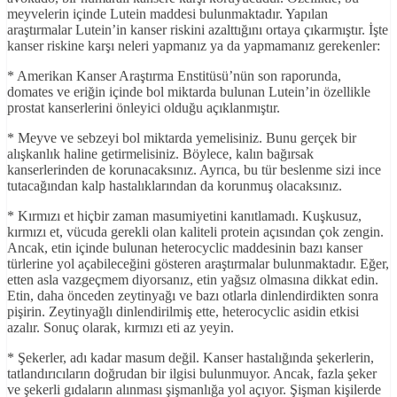
meyvelerin içinde Lutein maddesi bulunmaktadır. Yapılan
araştırmalar Lutein’in kanser riskini azalttığını ortaya çıkarmıştır. İşte
kanser riskine karşı neleri yapmanız ya da yapmamanız gerekenler:
* Amerikan Kanser Araştırma Enstitüsü’nün son raporunda,
domates ve eriğin içinde bol miktarda bulunan Lutein’in özellikle
prostat kanserlerini önleyici olduğu açıklanmıştır.
* Meyve ve sebzeyi bol miktarda yemelisiniz. Bunu gerçek bir
alışkanlık haline getirmelisiniz. Böylece, kalın bağırsak
kanserlerinden de korunacaksınız. Ayrıca, bu tür beslenme sizi ince
tutacağından kalp hastalıklarından da korunmuş olacaksınız.
* Kırmızı et hiçbir zaman masumiyetini kanıtlamadı. Kuşkusuz,
kırmızı et, vücuda gerekli olan kaliteli protein açısından çok zengin.
Ancak, etin içinde bulunan heterocyclic maddesinin bazı kanser
türlerine yol açabileceğini gösteren araştırmalar bulunmaktadır. Eğer,
etten asla vazgeçmem diyorsanız, etin yağsız olmasına dikkat edin.
Etin, daha önceden zeytinyağı ve bazı otlarla dinlendirdikten sonra
pişirin. Zeytinyağlı dinlendirilmiş ette, heterocyclic asidin etkisi
azalır. Sonuç olarak, kırmızı eti az yeyin.
* Şekerler, adı kadar masum değil. Kanser hastalığında şekerlerin,
tatlandırıcıların doğrudan bir ilgisi bulunmuyor. Ancak, fazla şeker
ve şekerli gıdaların alınması şişmanlığa yol açıyor. Şişman kişilerde