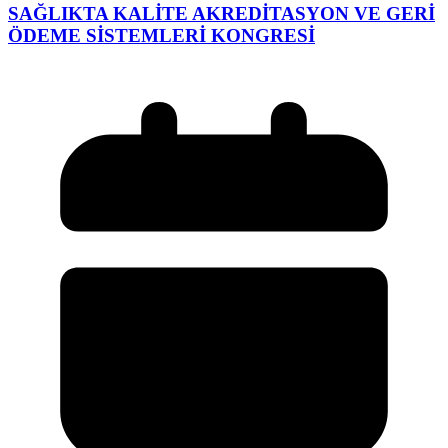
SAĞLIKTA KALİTE AKREDİTASYON VE GERİ
ÖDEME SİSTEMLERİ KONGRESİ