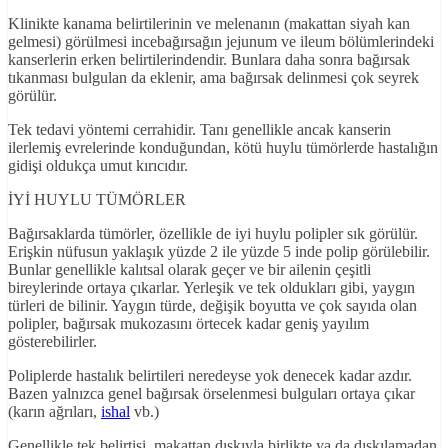
Klinikte kanama belirtilerinin ve melenanın (makattan siyah kan
gelmesi) görülmesi incebağırsağın jejunum ve ileum bölümlerindeki
kanserlerin erken belirtilerindendir. Bunlara daha sonra bağırsak
tıkanması bulgulan da eklenir, ama bağırsak delinmesi çok seyrek
görülür.
Tek tedavi yöntemi cerrahidir. Tanı genellikle ancak kanserin
ilerlemiş evrelerinde konduğundan, kötü huylu tümörlerde hastalığın
gidişi oldukça umut kırıcıdır.
İYİ HUYLU TÜMÖRLER
Bağırsaklarda tümörler, özellikle de iyi huylu polipler sık görülür.
Erişkin nüfusun yaklaşık yüzde 2 ile yüzde 5 inde polip görülebilir.
Bunlar genellikle kalıtsal olarak geçer ve bir ailenin çeşitli
bireylerinde ortaya çıkarlar. Yerleşik ve tek oldukları gibi, yaygın
türleri de bilinir. Yaygın türde, değişik boyutta ve çok sayıda olan
polipler, bağırsak mukozasını örtecek kadar geniş yayılım
gösterebilirler.
Poliplerde hastalık belirtileri neredeyse yok denecek kadar azdır.
Bazen yalnızca genel bağırsak örselenmesi bulguları ortaya çıkar
(karın ağrıları,
ishal
vb.)
Genellikle tek belirtisi, makattan dışkıyla birlikte ya da dışkılamadan