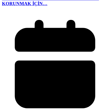
KORUNMAK İÇİN…