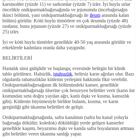
karsinoitler (yüzde 11) ve sarkomlar (yüzde 7) izler. İyi huylu urlar
öncelikle onikiparmakbağırsağında ve jejunumda (incebağırsağın
ikinci bölümü, yani onikiparmakbağırsağı ile
ileum
arasında kalan
bölüm) görülür. Kötü huylu tümörlere en çok ileumda (yüzde 48)
rastlanır, bunu jejunum (yüzde 27) ve onikiparmakbağırsağı (yüzde
25) izler.
İyi ve kötü huylu tümörler genellikle 40-50 yaş arasında görülür ve
erkeklerde kadınlara oranla daha yaygındır.
BELİRTİLERİ
Hastalık sinsi gidişlidir ve başlangıç evresinde belirgin bir klinik
tablo görülmez. Halsizlik,
iştahsızlık
, belirsiz karın ağrıları olur. Bazı
olgularda rahatsızlıklar kütlenin yerleşimi hakkında fikir verebilir.
Onikiparmakbağırsağının ilk bölümündeki kanser, genellikle
onikiparmakbağırsağı ülserine çok benzeyen belirtiler verir (karın üst
kısmından sırta doğru yayılan ağrı, kanlı dışkı ve kusma, kansızlık
gibi). Kütlenin büyümesiyle birlikte bulantı, kusma, ve karın
gerginliği gibi tıkanma belirtileri de gelişir.
Onikiparmakbağırsağında, safra kanalının (safra bu kanal yoluyla
bağırsağa dökülür; koledok) döküldüğü yerde gelişen kanserler
genellikle kaşıntı, beyazımsı dışkı ve kanda safra boyalarının artması
gibi belirtiler veren tıkanma sanlığı yapar.