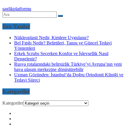
saglikplatformu
Son Yazılar
Nükleoplasti Nedir, Kimlere Uygulanır?
Bel Fıtığı Nedir? Belirtileri, Tanısı ve Güncel Tedavi
Yöntemleri
Erkek Scrubs Seçerken Konfor ve İşlevsellik Nasıl
Dengelenir?
Rusya rotalarındaki belirsizlik Türkiye’yi Avrupa’nın yeni
hava ulaşım merkezine dönüştürebilir
Uzman Gözünden: İstanbul’da Doğru Ortodonti Kliniği ve
Tedavi Süreci
Kategoriler
Kategoriler