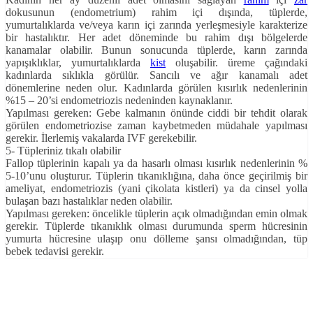
dokusunun (endometrium) rahim içi dışında, tüplerde,
yumurtalıklarda ve/veya karın içi zarında yerleşmesiyle karakterize
bir hastalıktır. Her adet döneminde bu rahim dışı bölgelerde
kanamalar olabilir. Bunun sonucunda tüplerde, karın zarında
yapışıklıklar, yumurtalıklarda
kist
oluşabilir. üreme çağındaki
kadınlarda sıklıkla görülür. Sancılı ve ağır kanamalı adet
dönemlerine neden olur. Kadınlarda görülen kısırlık nedenlerinin
%15 – 20’si endometriozis nedeninden kaynaklanır.
Yapılması gereken: Gebe kalmanın önünde ciddi bir tehdit olarak
görülen endometriozise zaman kaybetmeden müdahale yapılması
gerekir. İlerlemiş vakalarda IVF gerekebilir.
5- Tüpleriniz tıkalı olabilir
Fallop tüplerinin kapalı ya da hasarlı olması kısırlık nedenlerinin %
5-10’unu oluşturur. Tüplerin tıkanıklığına, daha önce geçirilmiş bir
ameliyat, endometriozis (yani çikolata kistleri) ya da cinsel yolla
bulaşan bazı hastalıklar neden olabilir.
Yapılması gereken: öncelikle tüplerin açık olmadığından emin olmak
gerekir. Tüplerde tıkanıklık olması durumunda sperm hücresinin
yumurta hücresine ulaşıp onu dölleme şansı olmadığından, tüp
bebek tedavisi gerekir.