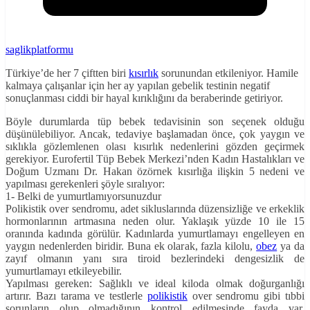
saglikplatformu
Türkiye’de her 7 çiftten biri
kısırlık
sorunundan etkileniyor. Hamile
kalmaya çalışanlar için her ay yapılan gebelik testinin negatif
sonuçlanması ciddi bir hayal kırıklığını da beraberinde getiriyor.
Böyle durumlarda tüp bebek tedavisinin son seçenek olduğu
düşünülebiliyor. Ancak, tedaviye başlamadan önce, çok yaygın ve
sıklıkla gözlemlenen olası kısırlık nedenlerini gözden geçirmek
gerekiyor. Eurofertil Tüp Bebek Merkezi’nden Kadın Hastalıkları ve
Doğum Uzmanı Dr. Hakan özörnek kısırlığa ilişkin 5 nedeni ve
yapılması gerekenleri şöyle sıralıyor:
1- Belki de yumurtlamıyorsunuzdur
Polikistik over sendromu, adet sikluslarında düzensizliğe ve erkeklik
hormonlarının artmasına neden olur. Yaklaşık yüzde 10 ile 15
oranında kadında görülür. Kadınlarda yumurtlamayı engelleyen en
yaygın nedenlerden biridir. Buna ek olarak, fazla kilolu,
obez
ya da
zayıf olmanın yanı sıra tiroid bezlerindeki dengesizlik de
yumurtlamayı etkileyebilir.
Yapılması gereken: Sağlıklı ve ideal kiloda olmak doğurganlığı
artırır. Bazı tarama ve testlerle
polikistik
over sendromu gibi tıbbi
sorunların olup olmadığının kontrol edilmesinde fayda var.