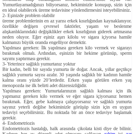
Yumurtlayamadığınızı biliyorsanız, hekiminizle konuşup, sizin için
en ideal olabilecek üreme tedavisine yönlendirmesini isteyebilirsiniz.
2- Eşinizde problem olabilir
üreme problemlerinin en az yarısı erkek kısırlığından kaynaklanıyor.
özellikle değişen çevresel faktörler, yaşam ve beslenme
alışkanlıklarındaki değişiklikler erkek kısırlığının giderek artmasına
neden oluyor. Eğer eşiniz aşırı kilolu ve sigara içiyorsa hamile
kalmanızı büyük oranda engelliyor demektir.
Yapılması gereken: İlk yapılması gereken kilo vermek ve sigarayı
bırakmak olmalı. Ardından, eşinizin bir hekime görünüp, sperm
sayımı yaptırması gerekir.
3- Yeterince sağlıklı yumurtanız yoktur
Bir kadın, belli bir sayıda yumurta ile doğar. Ancak, yıllar geçtikçe
sağlıklı yumurta sayısı azalır. 30 yaşında sağlıklı bir kadının hamile
kalma oranı yüzde 20’lerdedir. Erken yaşta görülen erken yaş
menopozda ise ilk belirti adet düzensizliğidir.
Yapılması gereken: Yumurtalarınızın sağlıklı kalması için ilk
yapmanız gereken kilo vermek ve eğer sigara içiyorsanız hemen
bırakmak. Eğer, gebe kalmaya çalışıyorsanız ve sağlıklı yumurta
sayınız yeterli değilse hekiminizle görüşüp sizin için en uygun
tedaviyi seçebilirsiniz. Bu noktada bir an önce tedaviye başlamak
gerekir.
4- Endometriozis
Endometriozis hastalığı, halk arasında çikolata kisti diye de bilinir.
Kadının her ay düzenli adet olmasını sağlayan
rahim
içi
zar