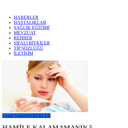
HABERLER
HASTALIKLAR
SAĞLIK EĞİTİMİ
MEVZUAT
REHBER
SİFALI BİTKİLER
TIP SÖZLÜĞÜ
İLETİŞİM
Genel Sağlık
HABERLER
HAMİLE KALAMAMANIN 5