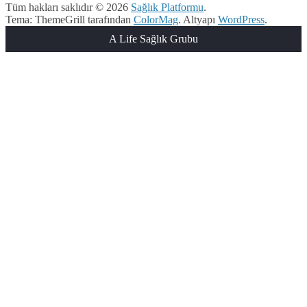
Tüm hakları saklıdır © 2026
Sağlık Platformu
.
Tema: ThemeGrill tarafından
ColorMag
. Altyapı
WordPress
.
A Life Sağlık Grubu