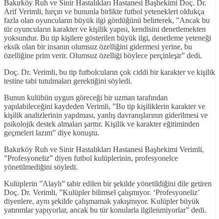
Bakırköy Ruh ve Sinir Hastalıkları Hastanesi Başhekimi Doç. Dr.
Arif Verimli, hırçın ve bununla birlikte futbol yetenekleri oldukça
fazla olan oyuncuların büyük ilgi gördüğünü belirterek, ”Ancak bu
tür oyuncuların karakter ve kişilik yapısı, kendisini denetlemekten
yoksundur. Bu tip kişilere gösterilen büyük ilgi, denetleme yeteneği
eksik olan bir insanın olumsuz özelliğini gidermesi yerine, bu
özelliğine prim verir. Olumsuz özelliği böylece perçinleşir” dedi.
Doç. Dr. Verimli, bu tip futbolcuların çok ciddi bir karakter ve kişilik
testine tabi tutulmaları gerektiğini söyledi.
Bunun kulübün uygun göreceği bir uzman tarafından
yapılabileceğini kaydeden Verimli, ”Bu tip kişiliklerin karakter ve
kişilik analizlerinin yapılması, yanlış davranışlarının giderilmesi ve
psikolojik destek almaları şarttır. Kişilik ve karakter eğitiminden
geçmeleri lazım” diye konuştu.
Bakırköy Ruh ve Sinir Hastalıkları Hastanesi Başhekimi Verimli,
”Profesyoneliz” diyen futbol kulüplerinin, profesyonelce
yönetilmediğini söyledi.
Kulüplerin ”Alaylı” tabir edilen bir şekilde yönetildiğini dile getiren
Doç. Dr. Verimli, ”Kulüpler bilimsel çalışmıyor. ‘Profesyoneliz’
diyenlere, aynı şekilde çalışmamak yakışmıyor. Kulüpler büyük
yatırımlar yapıyorlar, ancak bu tür konularla ilgilenmiyorlar” dedi.