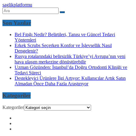
saglikplatformu
Son Yazılar
Bel Fıtığı Nedir? Belirtileri, Tanısı ve Güncel Tedavi
Yöntemleri
Erkek Scrubs Seçerken Konfor ve İşlevsellik Nasıl
Dengelenir?
Rusya rotalarındaki belirsizlik Türkiye’yi Avrupa’nın yeni
hava ulaşım merkezine dönüştürebilir
Uzman Gözünden: İstanbul’da Doğru Ortodonti Kliniği ve
Tedavi Süreci
Destekleyici Ürünlere İlgi Artıyor: Kullanıcılar Artık Satın
Almadan Önce Daha Fazla Araştırıyor
Kategoriler
Kategoriler