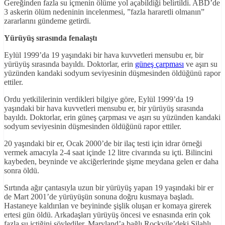
Gereğinden fazla su içmenin ölüme yol açabildiği belirtildi. ABD’de
3 askerin ölüm nedeninin incelenmesi, ”fazla hararetli olmanın”
zararlarını gündeme getirdi.
Yürüyüş sırasında fenalaştı
Eylül 1999’da 19 yaşındaki bir hava kuvvetleri mensubu er, bir
yürüyüş sırasında bayıldı. Doktorlar, erin
güneş çarpması
ve aşırı su
yüzünden kandaki sodyum seviyesinin düşmesinden öldüğünü rapor
ettiler.
Ordu yetkililerinin verdikleri bilgiye göre, Eylül 1999’da 19
yaşındaki bir hava kuvvetleri mensubu er, bir yürüyüş sırasında
bayıldı. Doktorlar, erin güneş çarpması ve aşırı su yüzünden kandaki
sodyum seviyesinin düşmesinden öldüğünü rapor ettiler.
20 yaşındaki bir er, Ocak 2000’de bir ilaç testi için idrar örneği
vermek amacıyla 2-4 saat içinde 12 litre civarında su içti. Bilincini
kaybeden, beyninde ve akciğerlerinde şişme meydana gelen er daha
sonra öldü.
Sırtında ağır çantasıyla uzun bir yürüyüş yapan 19 yaşındaki bir er
de Mart 2001’de yürüyüşün sonuna doğru kusmaya başladı.
Hastaneye kaldırılan ve beyininde şişlik oluşan er komaya girerek
ertesi gün öldü. Arkadaşları yürüyüş öncesi ve esnasında erin çok
fazla su içtiğini söylediler. Maryland’a bağlı Rockvile’deki Silahlı