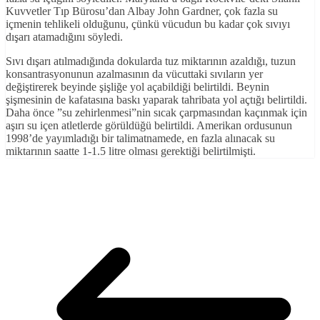
Kuvvetler Tıp Bürosu’dan Albay John Gardner, çok fazla su
içmenin tehlikeli olduğunu, çünkü vücudun bu kadar çok sıvıyı
dışarı atamadığını söyledi.
Sıvı dışarı atılmadığında dokularda tuz miktarının azaldığı, tuzun
konsantrasyonunun azalmasının da vücuttaki sıvıların yer
değiştirerek beyinde şişliğe yol açabildiği belirtildi. Beynin
şişmesinin de kafatasına baskı yaparak tahribata yol açtığı belirtildi.
Daha önce ”su zehirlenmesi”nin sıcak çarpmasından kaçınmak için
aşırı su içen atletlerde görüldüğü belirtildi. Amerikan ordusunun
1998’de yayımladığı bir talimatnamede, en fazla alınacak su
miktarının saatte 1-1.5 litre olması gerektiği belirtilmişti.