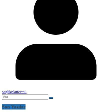
saglikplatformu
Son Yazılar