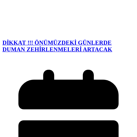
DİKKAT !!! ÖNÜMÜZDEKİ GÜNLERDE
DUMAN ZEHİRLENMELERİ ARTACAK