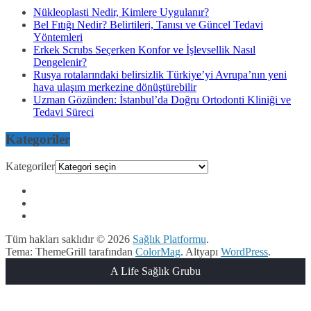
Nükleoplasti Nedir, Kimlere Uygulanır?
Bel Fıtığı Nedir? Belirtileri, Tanısı ve Güncel Tedavi
Yöntemleri
Erkek Scrubs Seçerken Konfor ve İşlevsellik Nasıl
Dengelenir?
Rusya rotalarındaki belirsizlik Türkiye’yi Avrupa’nın yeni
hava ulaşım merkezine dönüştürebilir
Uzman Gözünden: İstanbul’da Doğru Ortodonti Kliniği ve
Tedavi Süreci
Kategoriler
Kategoriler
Tüm hakları saklıdır © 2026
Sağlık Platformu
.
Tema: ThemeGrill tarafından
ColorMag
. Altyapı
WordPress
.
A Life Sağlık Grubu