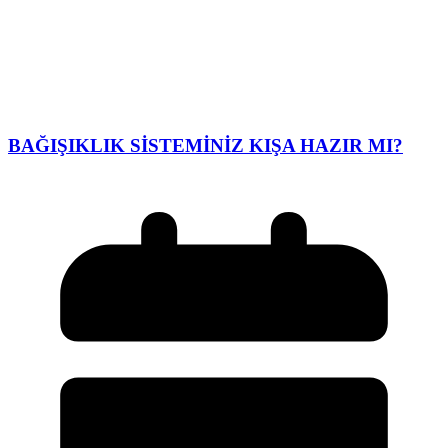
BAĞIŞIKLIK SİSTEMİNİZ KIŞA HAZIR MI?