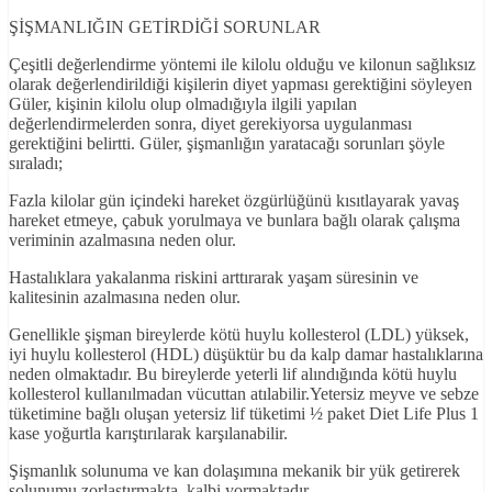
ŞİŞMANLIĞIN GETİRDİĞİ SORUNLAR
Çeşitli değerlendirme yöntemi ile kilolu olduğu ve kilonun sağlıksız
olarak değerlendirildiği kişilerin diyet yapması gerektiğini söyleyen
Güler, kişinin kilolu olup olmadığıyla ilgili yapılan
değerlendirmelerden sonra, diyet gerekiyorsa uygulanması
gerektiğini belirtti. Güler, şişmanlığın yaratacağı sorunları şöyle
sıraladı;
Fazla kilolar gün içindeki hareket özgürlüğünü kısıtlayarak yavaş
hareket etmeye, çabuk yorulmaya ve bunlara bağlı olarak çalışma
veriminin azalmasına neden olur.
Hastalıklara yakalanma riskini arttırarak yaşam süresinin ve
kalitesinin azalmasına neden olur.
Genellikle şişman bireylerde kötü huylu kollesterol (LDL) yüksek,
iyi huylu kollesterol (HDL) düşüktür bu da kalp damar hastalıklarına
neden olmaktadır. Bu bireylerde yeterli lif alındığında kötü huylu
kollesterol kullanılmadan vücuttan atılabilir.Yetersiz meyve ve sebze
tüketimine bağlı oluşan yetersiz lif tüketimi ½ paket Diet Life Plus 1
kase yoğurtla karıştırılarak karşılanabilir.
Şişmanlık solunuma ve kan dolaşımına mekanik bir yük getirerek
solunumu zorlaştırmakta, kalbi yormaktadır.