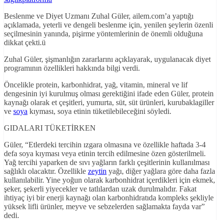
Beslenme ve Diyet Uzmanı Zuhal Güler, ailem.com’a yaptığı
açıklamada, yeterli ve dengeli beslenme için, yenilen şeylerin özenli
seçilmesinin yanında, pişirme yöntemlerinin de önemli olduğuna
dikkat çekti.ü
Zuhal Güler, şişmanlığın zararlarını açıklayarak, uygulanacak diyet
programının özellikleri hakkında bilgi verdi.
Öncelikle protein, karbonhidrat, yağ, vitamin, mineral ve lif
dengesinin iyi kurulmuş olması gerektiğini ifade eden Güler, protein
kaynağı olarak et çeşitleri, yumurta, süt, süt ürünleri, kurubaklagiller
ve
soya
kıyması, soya etinin tüketilebileceğini söyledi.
GIDALARI TÜKETİRKEN
Güler, “Etlerdeki tercihin ızgara olmasına ve özellikle haftada 3-4
defa soya kıyması veya etinin tercih edilmesine özen gösterilmeli.
Yağ tercihi yaparken de sıvı yağların farklı çeşitlerinin kullanılması
sağlıklı olacaktır. Özellikle
zeytin
yağı, diğer yağlara göre daha fazla
kullanılabilir. Yine yoğun olarak karbonhidrat içerdikleri için ekmek,
şeker, şekerli yiyecekler ve tatlılardan uzak durulmalıdır. Fakat
ihtiyaç iyi bir enerji kaynağı olan karbonhidratıda kompleks şekliyle
yüksek lifli ürünler, meyve ve sebzelerden sağlamakta fayda var”
dedi.