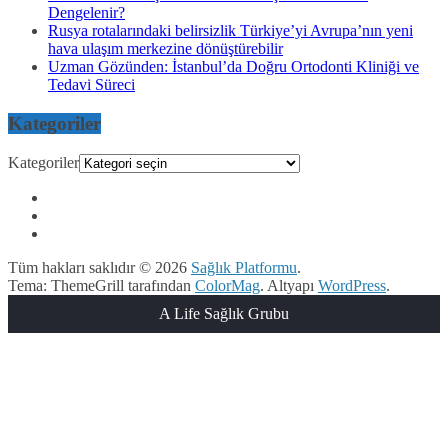
Dengelenir?
Rusya rotalarındaki belirsizlik Türkiye’yi Avrupa’nın yeni
hava ulaşım merkezine dönüştürebilir
Uzman Gözünden: İstanbul’da Doğru Ortodonti Kliniği ve
Tedavi Süreci
Kategoriler
Kategoriler
Tüm hakları saklıdır © 2026
Sağlık Platformu
.
Tema: ThemeGrill tarafından
ColorMag
. Altyapı
WordPress
.
A Life Sağlık Grubu