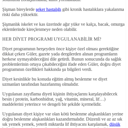
Şişman bireylerde
şeker hastalığı
gibi kronik hastalıklara yakalanma
riski daha yüksektir.
Şişmanlık iskelet ve kas üzerinde ağır yüke ve kalça, bacak, omurga
eklemlerinde kireçlenmeye neden olabilir.
HER DİYET PROGRAMI UYGULANABİLİR Mİ?
Diyet programının herşeyden önce kişiye özel olması gerektiğine
dikkat çeken Güler, gazete yada dergilerden alınan programların
herkese uymayabileceğini dile getirdi. Bunun sonucunda da sağlık
problemlerinin ortaya çıkabileceğini ifade eden Güler, doğru diyet
programının özellikleri hakkında şu bilgileri verdi.
Diyet kesinlikle bu konuda eğitim almış beslenme ve diyet
uzmanları tarafından hazırlanmış olmalıdır.
Uygulanan zayıflama diyeti kişinin ihtiyaçlarını karşılayabilecek
besin ( protein, karbonhidrat, yağ, vitamin, mineral, lif…)
maddelerini yeterince ve dengeli bir şekilde içermelidir.
Uygulanan diyet kişiye var olan kötü beslenme alışkanlıkları yerine
doğru beslenme alışkanlıkları kazandırmalıdır. Düzenli ve az az sık
sık yemek yemek, yeterli miktarda lif ihtiyacını karşılamak,
düşük