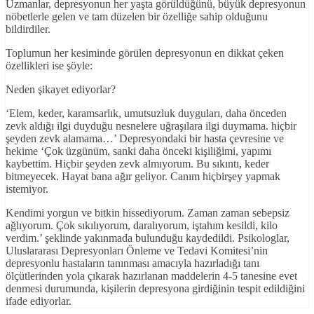
Uzmanlar, depresyonun her yaşta görüldüğünü, büyük depresyonun
nöbetlerle gelen ve tam düzelen bir özelliğe sahip olduğunu
bildirdiler.
Toplumun her kesiminde görülen depresyonun en dikkat çeken
özellikleri ise şöyle:
Neden şikayet ediyorlar?
‘Elem, keder, karamsarlık, umutsuzluk duyguları, daha önceden
zevk aldığı ilgi duyduğu nesnelere uğraşılara ilgi duymama. hiçbir
şeyden zevk alamama…’ Depresyondaki bir hasta çevresine ve
hekime ‘Çok üzgünüm, sanki daha önceki kişiliğimi, yapımı
kaybettim. Hiçbir şeyden zevk almıyorum. Bu sıkıntı, keder
bitmeyecek. Hayat bana ağır geliyor. Canım hiçbirşey yapmak
istemiyor.
Kendimi yorgun ve bitkin hissediyorum. Zaman zaman sebepsiz
ağlıyorum. Çok sıkılıyorum, daralıyorum, iştahım kesildi, kilo
verdim.’ şeklinde yakınmada bulunduğu kaydedildi. Psikologlar,
Uluslararası Depresyonları Önleme ve Tedavi Komitesi’nin
depresyonlu hastaların tanınması amacıyla hazırladığı tanı
ölçütlerinden yola çıkarak hazırlanan maddelerin 4-5 tanesine evet
denmesi durumunda, kişilerin depresyona girdiğinin tespit edildiğini
ifade ediyorlar.