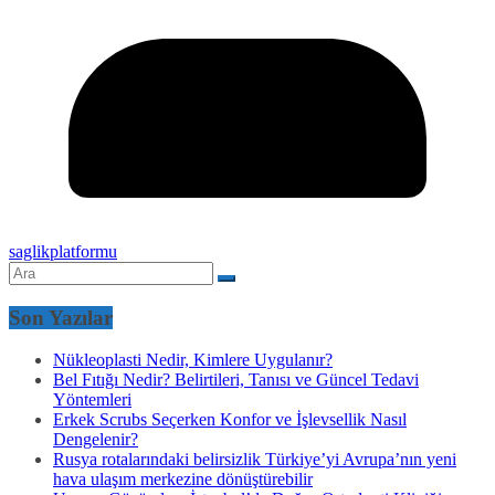
saglikplatformu
Son Yazılar
Nükleoplasti Nedir, Kimlere Uygulanır?
Bel Fıtığı Nedir? Belirtileri, Tanısı ve Güncel Tedavi
Yöntemleri
Erkek Scrubs Seçerken Konfor ve İşlevsellik Nasıl
Dengelenir?
Rusya rotalarındaki belirsizlik Türkiye’yi Avrupa’nın yeni
hava ulaşım merkezine dönüştürebilir