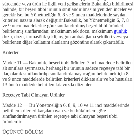
sürecinde veya ürün ile ilgili yeni gelişmelerin Bakanlığa bildirilmesi
halinde, bir beşeri tıbbi ürünün sınıflandırılmasını yeniden inceler ve
gerekir ise, bu Yönetmeliğin 6, 8 ve 9 uncu maddelerinde sayılan
kriterleri nazara alarak değiştirir.Bakanlık, bu Yönetmeliğin 6, 7, 8
ve 9 uncu maddelerine göre sınıflandırılmış beşeri tıbbi ürünleri,
belirlenmiş sınıflarından; maksimum tek dozu, maksimum
günlük
dozu, dozu, farmasötik şekli, uygun ambalajlama şekilleri ve/veya
belirlenen diğer kullanım alanlarını gözönüne alarak çıkartabilir.
Kriterler
Madde 11 — Bakanlık, beşeri tıbbi ürünleri 7 nci maddede belirtilen
alt sınıflara ayırmazsa, herhangi bir ürünün sadece reçeteye tabi bir
ilaç olarak sınıflandırılıp sınıflandırılamayacağını belirlemek için 8
ve 9 uncu maddelerde belirtilen kriterleri dikkate alır ve bu hususları
13 üncü maddede belirtilen kılavuzda düzenler.
Reçeteye Tabi Olmayan Ürünler
Madde 12 — Bu Yönetmeliğin 6, 8, 9, 10 ve 11 inci maddelerinde
belirtilen kriterleri karşılamayan ve bu hükümlere göre
sınıflandırılmayan ürünler, reçeteye tabi olmayan beşeri tıbbi
ürünlerdir.
ÜÇÜNCÜ BÖLÜM