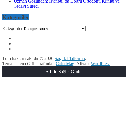
Uzman Gözünden: İstanbul’da Doğru Ortodonti Kliniği ve
Tedavi Süreci
Kategoriler
Kategoriler
Tüm hakları saklıdır © 2026
Sağlık Platformu
.
Tema: ThemeGrill tarafından
ColorMag
. Altyapı
WordPress
.
A Life Sağlık Grubu