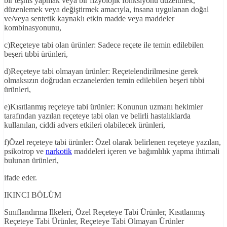
bir teşhis yapmak veya bir fizyolojik fonksiyonu düzeltmek,
düzenlemek veya değiştirmek amacıyla, insana uygulanan doğal
ve/veya sentetik kaynaklı etkin madde veya maddeler
kombinasyonunu,
c)Reçeteye tabi olan ürünler: Sadece reçete ile temin edilebilen
beşeri tıbbi ürünleri,
d)Reçeteye tabi olmayan ürünler: Reçetelendirilmesine gerek
olmaksızın doğrudan eczanelerden temin edilebilen beşeri tıbbi
ürünleri,
e)Kısıtlanmış reçeteye tabi ürünler: Konunun uzmanı hekimler
tarafından yazılan reçeteye tabi olan ve belirli hastalıklarda
kullanılan, ciddi advers etkileri olabilecek ürünleri,
f)Özel reçeteye tabi ürünler: Özel olarak belirlenen reçeteye yazılan,
psikotrop ve
narkotik
maddeleri içeren ve bağımlılık yapma ihtimali
bulunan ürünleri,
ifade eder.
IKINCI BÖLÜM
Sınıflandırma Ilkeleri, Özel Reçeteye Tabi Ürünler, Kısıtlanmış
Reçeteye Tabi Ürünler, Reçeteye Tabi Olmayan Ürünler