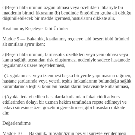
c)Beşeri tıbbi ürünün özgün olması veya özellikleri itibariyle bu
maddenin birinci fıkrasının (b) bendinde öngörülen gruba ait olduğu
düşünülebilecek bir madde içermesi,hususlarını dikkate alır.
Kısıtlanmış Reçeteye Tabi Ürünler
Madde 9 — Bakanlık, kısıtlanmış reçeteye tabi beşeri tıbbi ürünleri
alt sınıflara ayırır iken;
a)Beşeri tıbbi ürünün, farmasötik özellikleri veya yeni olması veya
kamu sağlığı açısından risk oluşturması nedeniyle sadece hastanede
uygulanmak üzere reçetelenmesi,
b)Uygulanması veya izlenmesi başka bir yerde yapılmasına rağmen,
hastane şartlarında veya yeterli teşhis imkanlarının bulunduğu sağlık
kurumlarında teşhisi konulan hastalıkların tedavisinde kullanılması,
c)Ayakta tedavi edilen hastalarda kullanılan fakat ciddi advers
etkilerinden dolayı bir uzman hekim tarafından reçete edilmeyi ve
tedavi süresince özel gözetimi gerektirmesi,gibi hususları dikkate
alır.
Değerlendirme
Madde 10 — Bakanlık, ruhsatın/iznin beş yıl süreyle yenilenmesi