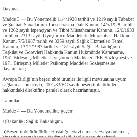
Dayanak
Madde 3 — Bu Yönetmelik 11/4/1928 tarihli ve 1219 sayılı Tababet
ve Şuabatı Sanatlarının Tarzı Icrasına Dair Kanun, 14/5/1928 tarihli
ve 1262 sayılı Ispençiyari ve Tıbbi Müstahzarlar Kanunu, 12/6/1933
tarihli ve 2313 sayılı Uyuşturucu Maddelerin Murakabesi Hakkında
Kanun, 7/5/1987 tarihli ve 3359 sayılı Sağlık Hizmetleri Temel
Kanunu, 13/12/1983 tarihli ve 181 sayılı Sağlık Bakanlığının
Teşkilat ve Görevleri Hakkında Kanun Hükmünde Kararname,
1961 Birleşmiş Milletler Uyuşturucu Maddeler TEK Sözleşmesi ve
1971 Birleşmiş Milletler Psikotrop Maddeler Sözleşmesine
dayanılarak;
Avrupa Birliği’nin beşeri tıbbi ürünler ile ilgili mevzuatına uyum
sağlanması amacıyla, 2001/83/EC sayılı beşeri tıbbi ürünler
hakkındaki direktifine paralel olarak hazırlanmıştır.
Tanımlar
Madde 4 — Bu Yönetmelikte geçen;
a)Bakanlık: Sağlık Bakanlığını,
b)Beşeri tıbbi ürün/ürün: Hastalığı tedavi etmek ve/veya önlemek,