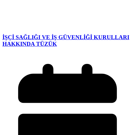
İŞÇİ SAĞLIĞI VE İŞ GÜVENLİĞİ KURULLARI
HAKKINDA TÜZÜK