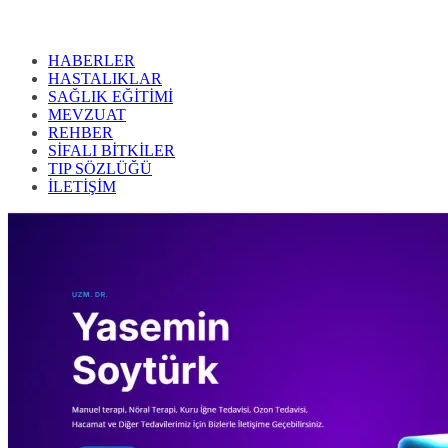
HABERLER
HASTALIKLAR
SAĞLIK EĞİTİMİ
MEVZUAT
REHBER
SİFALI BİTKİLER
TIP SÖZLÜĞÜ
İLETİŞİM