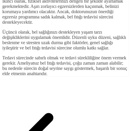
İkinci olarak, fiziksel aktivitelerinizi dengeli bir şekilde ayarlamak
gerekmektedir. Aşırı zorlayıcı egzersizlerden kaçınmak, belinizi
korumaya yardımcı olacaktır. Ancak, doktorunuzun önerdiği
egzersiz programına sadık kalmak, bel fıtığı tedavisi sürecini
destekleyecektir.
Üçüncü olarak, bel sağlığınızı destekleyen yaşam tarzı
değişikliklerini uygulamak önemlidir. Düzenli uyku düzeni, sağlıklı
beslenme ve stresten uzak durma gibi faktörler, genel sağlığı
iyileştirir ve bel fıtığı tedavisi sürecine olumlu katkı sağlar.
Tedavi sürecinde sabırlı olmak ve tedavi sürekliliğine önem vermek
gerekir. Ameliyatsız bel fıtığı tedavisi, çoğu zaman zaman alabilir;
bu nedenle sürecin doğal seyrine saygı göstermek, başarılı bir sonuç
elde etmenin anahtarıdır.