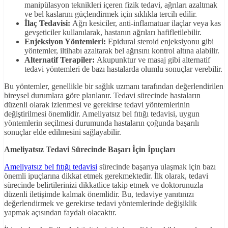
manipülasyon teknikleri içeren fizik tedavi, ağrıları azaltmak
ve bel kaslarını güçlendirmek için sıklıkla tercih edilir.
İlaç Tedavisi:
Ağrı kesiciler, anti-inflamatuar ilaçlar veya kas
gevşeticiler kullanılarak, hastanın ağrıları hafifletilebilir.
Enjeksiyon Yöntemleri:
Epidural steroid enjeksiyonu gibi
yöntemler, iltihabı azaltarak bel ağrısını kontrol altına alabilir.
Alternatif Terapiler:
Akupunktur ve masaj gibi alternatif
tedavi yöntemleri de bazı hastalarda olumlu sonuçlar verebilir.
Bu yöntemler, genellikle bir sağlık uzmanı tarafından değerlendirilen
bireysel durumlara göre planlanır. Tedavi sürecinde hastaların
düzenli olarak izlenmesi ve gerekirse tedavi yöntemlerinin
değiştirilmesi önemlidir. Ameliyatsız bel fıtığı tedavisi, uygun
yöntemlerin seçilmesi durumunda hastaların çoğunda başarılı
sonuçlar elde edilmesini sağlayabilir.
Ameliyatsız Tedavi Sürecinde Başarı İçin İpuçları
Ameliyatsız bel fıtığı tedavisi
sürecinde başarıya ulaşmak için bazı
önemli ipuçlarına dikkat etmek gerekmektedir. İlk olarak, tedavi
sürecinde belirtilerinizi dikkatlice takip etmek ve doktorunuzla
düzenli iletişimde kalmak önemlidir. Bu, tedaviye yanıtınızı
değerlendirmek ve gerekirse tedavi yöntemlerinde değişiklik
yapmak açısından faydalı olacaktır.