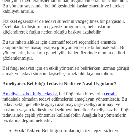
deneyimli fizyoterapistler tarafından uygulanan etkili bir yöntemdir.
Bu yöntem sayesinde, bel bölgesindeki kaslar esnetilir ve hareket
kabiliyeti artırılır.
Fiziksel egzersizler de tedavi sürecinin vazgeçilmez bir parçasıdır.
Özel olarak oluşturulan egzersiz programları, bel kaslarını
güçlendirerek fıtığın neden olduğu baskıyı azaltabilir.
Bu tür rahatsızlıklar için alternatif tedavi seçenekleri arasında
akupunktur ve masaj terapisi gibi yöntemler de bulunmaktadır. Bu
yöntemlerin, hastaların genel iyilik halleri üzerinde olumlu etkileri
gözlemlenmiştir.
Bel fıtığı tedavisi için en etkili yöntemleri belirlerken, uzman görüşü
almak ve tedavi sürecini kişiselleştirmek oldukça önemlidir.
Ameliyatsız Bel Fıtığı Tedavisi Nedir ve Nasıl Uygulanır?
Ameliyatsız bel fıtığı tedavisi
, bel fıtığı olan bireylerin
cerrahi
müdahale olmadan tedavi edilmelerini amaçlayan yöntemlerdir. Bu
tedavi şekli, genellikle ağrıyı azaltmayı, işlevselliği artırmayı ve
hastanın yaşam kalitesini yükseltmeyi hedefler. Ameliyatsız bel fıtığı
tedavisinde çeşitli yöntemler kullanılabilir. Aşağıda bu yöntemlerin
bazılarına değinilmektedir:
Fizik Tedavi:
Bel fıtığı sorunları için özel egzersizler ve