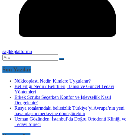
saglikplatformu
Son Yazılar
Nükleoplasti Nedir, Kimlere Uygulanır?
Bel Fıtığı Nedir? Belirtileri, Tanısı ve Güncel Tedavi
Yöntemleri
Erkek Scrubs Seçerken Konfor ve İşlevsellik Nasıl
Dengelenir?
Rusya rotalarındaki belirsizlik Türkiye’yi Avrupa’nın yeni
hava ulaşım merkezine dönüştürebilir
Uzman Gözünden: İstanbul’da Doğru Ortodonti Kliniği ve
Tedavi Süreci