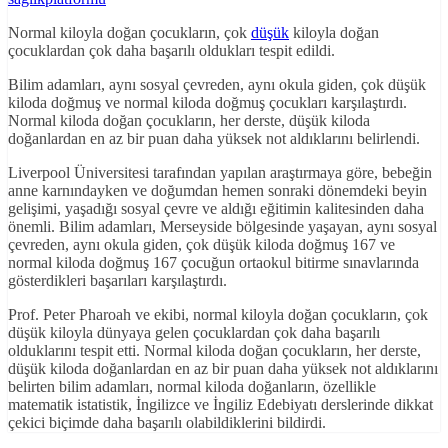
Normal kiloyla doğan çocukların, çok
düşük
kiloyla doğan
çocuklardan çok daha başarılı oldukları tespit edildi.
Bilim adamları, aynı sosyal çevreden, aynı okula giden, çok düşük
kiloda doğmuş ve normal kiloda doğmuş çocukları karşılaştırdı.
Normal kiloda doğan çocukların, her derste, düşük kiloda
doğanlardan en az bir puan daha yüksek not aldıklarını belirlendi.
Liverpool Üniversitesi tarafından yapılan araştırmaya göre, bebeğin
anne karnındayken ve doğumdan hemen sonraki dönemdeki beyin
gelişimi, yaşadığı sosyal çevre ve aldığı eğitimin kalitesinden daha
önemli. Bilim adamları, Merseyside bölgesinde yaşayan, aynı sosyal
çevreden, aynı okula giden, çok düşük kiloda doğmuş 167 ve
normal kiloda doğmuş 167 çocuğun ortaokul bitirme sınavlarında
gösterdikleri başarıları karşılaştırdı.
Prof. Peter Pharoah ve ekibi, normal kiloyla doğan çocukların, çok
düşük kiloyla dünyaya gelen çocuklardan çok daha başarılı
olduklarını tespit etti. Normal kiloda doğan çocukların, her derste,
düşük kiloda doğanlardan en az bir puan daha yüksek not aldıklarını
belirten bilim adamları, normal kiloda doğanların, özellikle
matematik istatistik, İngilizce ve İngiliz Edebiyatı derslerinde dikkat
çekici biçimde daha başarılı olabildiklerini bildirdi.