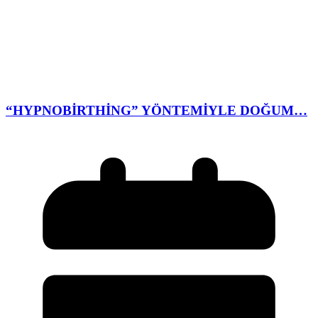
“HYPNOBİRTHİNG” YÖNTEMİYLE DOĞUM…