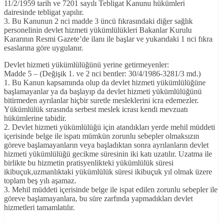
11/2/1959 tarih ve 7201 sayılı Tebligat Kanunu hükümleri
dairesinde tebligat yapılır.
3. Bu Kanunun 2 nci madde 3 üncü fıkrasındaki diğer sağlık
personelinin devlet hizmeti yükümlülükleri Bakanlar Kurulu
Kararının Resmi Gazete’de ilanı ile başlar ve yukarıdaki 1 nci fıkra
esaslarına göre uygulanır.
Devlet hizmeti yükümlülüğünü yerine getirmeyenler:
Madde 5 – (Değişik 1. ve 2 nci bentler: 30/4/1986-3281/3 md.)
1. Bu Kanun kapsamında olup da devlet hizmeti yükümlülüğüne
başlamayanlar ya da başlayıp da devlet hizmeti yükümlülüğünü
bitirmeden ayrılanlar hiçbir suretle mesleklerini icra edemezler.
Yükümlülük sırasında serbest meslek icrası kendi mevzuatı
hükümlerine tabidir.
2. Devlet hizmeti yükümlülüğü için atandıkları yerde mehil müddeti
içerisinde belge ile ispatı mümkün zorunlu sebepler olmaksızın
göreve başlamayanların veya başladıktan sonra ayrılanların devlet
hizmeti yükümlülüğü gecikme süresinin iki katı uzatılır. Uzatma ile
birlikte bu hizmetin pratisyenlikteki yükümlülük süresi
ikibuçuk,uzmanlıktaki yükümlülük süresi ikibuçuk yıl olmak üzere
toplam beş yılı aşamaz.
3. Mehil müddeti içerisinde belge ile ispat edilen zorunlu sebepler ile
göreve başlamayanlara, bu süre zarfında yapmadıkları devlet
hizmetleri tamamlatılır.