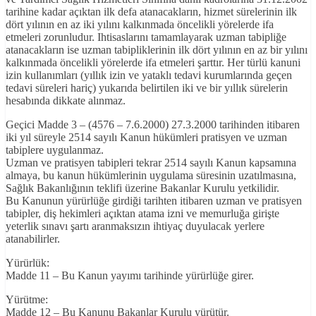
tarihine kadar açıktan ilk defa atanacakların, hizmet sürelerinin ilk
dört yılının en az iki yılını kalkınmada öncelikli yörelerde ifa
etmeleri zorunludur. Ihtisaslarını tamamlayarak uzman tabipliğe
atanacakların ise uzman tabipliklerinin ilk dört yılının en az bir yılını
kalkınmada öncelikli yörelerde ifa etmeleri şarttır. Her türlü kanuni
izin kullanımları (yıllık izin ve yataklı tedavi kurumlarında geçen
tedavi süreleri hariç) yukarıda belirtilen iki ve bir yıllık sürelerin
hesabında dikkate alınmaz.
Geçici Madde 3 – (4576 – 7.6.2000) 27.3.2000 tarihinden itibaren
iki yıl süreyle 2514 sayılı Kanun hükümleri pratisyen ve uzman
tabiplere uygulanmaz.
Uzman ve pratisyen tabipleri tekrar 2514 sayılı Kanun kapsamına
almaya, bu kanun hükümlerinin uygulama süresinin uzatılmasına,
Sağlık Bakanlığının teklifi üzerine Bakanlar Kurulu yetkilidir.
Bu Kanunun yürürlüğe girdiği tarihten itibaren uzman ve pratisyen
tabipler, diş hekimleri açıktan atama izni ve memurluğa girişte
yeterlik sınavı şartı aranmaksızın ihtiyaç duyulacak yerlere
atanabilirler.
Yürürlük:
Madde 11 – Bu Kanun yayımı tarihinde yürürlüğe girer.
Yürütme:
Madde 12 – Bu Kanunu Bakanlar Kurulu yürütür.