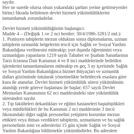
sayılır.
Her ne suretle olursa olsun yukarıdaki şartları yerine getirmeyenler
birinci fıkrada belirlenen devlet hizmeti yükümlülüklerini
tamamlamak zorundadırlar.
Devlet hizmeti yükümlülüğünün başlangıcı:
Madde 4 – (Değişik 1.ve 2 nci bentler: 30/4/1986-3281/2 md.):
1. Pratisyen tabiplerin mezun olduktan sonra diplomalarını, uzman
tabiplerin uzmanlık belgelerini tescil için Sağlık ve Sosyal Yardım
Bakanlığına verilmesini müteakip; yurt dışında öğrenimini veya
uzmanlığını yapanların 1219 sayılı Tababet ve Şuabatı Sanatlarının
Tarzı Icrasına Dair Kanunun 4 ve 8 inci maddelerinde belirtilen
işlemlerini tamamlamalarını müteakip en geç 3 ay içerisinde Sağlık
ve Sosyal Yardım Bakanlığınca hizmet ihtiyaçları ve uzmanlık
dalları gözönünde tutularak yönetmelikte belirtilecek esaslara göre
kura ile atanırlar. Devlet hizmeti yükümlülük süresi yükümlünün
atandığı yerde göreve başlaması ile başlar; 657 sayılı Devlet
Memurları Kanununun 62 nci maddesindeki süre yükümlülük
süresinden sayılır.
2. Tıp fakülteleri dekanlıkları ve eğitim hastaneleri baştabiplikleri
veya müdürlükleri ile bu Kanunun 2 nci maddesinin 3 üncü
fıkrasındaki diğer sağlık personelini yetiştiren kurumlar mezun
ettikleri veya ihtisas verdikleri tabiplerin, uzmanların ve bu sağlık
personelinin isim ve adreslerini 15 gün içinde Sağlık ve Sosyal
Yardım Bakanlığına bildirmekle yükümlüdürler. Bu adreslere