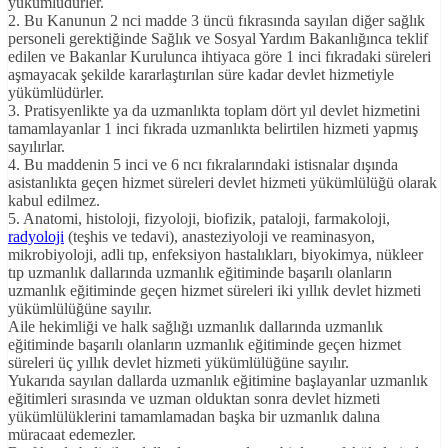
yükümlüdürler.
2. Bu Kanunun 2 nci madde 3 üncü fıkrasında sayılan diğer sağlık
personeli gerektiğinde Sağlık ve Sosyal Yardım Bakanlığınca teklif
edilen ve Bakanlar Kurulunca ihtiyaca göre 1 inci fıkradaki süreleri
aşmayacak şekilde kararlaştırılan süre kadar devlet hizmetiyle
yükümlüdürler.
3. Pratisyenlikte ya da uzmanlıkta toplam dört yıl devlet hizmetini
tamamlayanlar 1 inci fıkrada uzmanlıkta belirtilen hizmeti yapmış
sayılırlar.
4. Bu maddenin 5 inci ve 6 ncı fıkralarındaki istisnalar dışında
asistanlıkta geçen hizmet süreleri devlet hizmeti yükümlülüğü olarak
kabul edilmez.
5. Anatomi, histoloji, fizyoloji, biofizik, pataloji, farmakoloji,
radyoloji
(teşhis ve tedavi), anasteziyoloji ve reaminasyon,
mikrobiyoloji, adli tıp, enfeksiyon hastalıkları, biyokimya, nükleer
tıp uzmanlık dallarında uzmanlık eğitiminde başarılı olanların
uzmanlık eğitiminde geçen hizmet süreleri iki yıllık devlet hizmeti
yükümlülüğüne sayılır.
Aile hekimliği ve halk sağlığı uzmanlık dallarında uzmanlık
eğitiminde başarılı olanların uzmanlık eğitiminde geçen hizmet
süreleri üç yıllık devlet hizmeti yükümlülüğüne sayılır.
Yukarıda sayılan dallarda uzmanlık eğitimine başlayanlar uzmanlık
eğitimleri sırasında ve uzman olduktan sonra devlet hizmeti
yükümlülüklerini tamamlamadan başka bir uzmanlık dalına
müracaat edemezler.