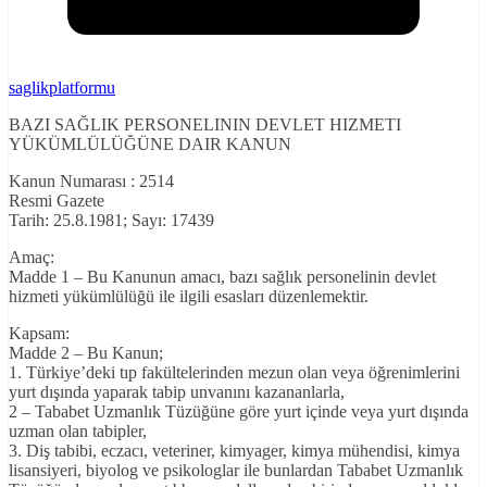
saglikplatformu
BAZI SAĞLIK PERSONELININ DEVLET HIZMETI
YÜKÜMLÜLÜĞÜNE DAIR KANUN
Kanun Numarası : 2514
Resmi Gazete
Tarih: 25.8.1981; Sayı: 17439
Amaç:
Madde 1 – Bu Kanunun amacı, bazı sağlık personelinin devlet
hizmeti yükümlülüğü ile ilgili esasları düzenlemektir.
Kapsam:
Madde 2 – Bu Kanun;
1. Türkiye’deki tıp fakültelerinden mezun olan veya öğrenimlerini
yurt dışında yaparak tabip unvanını kazananlarla,
2 – Tababet Uzmanlık Tüzüğüne göre yurt içinde veya yurt dışında
uzman olan tabipler,
3. Diş tabibi, eczacı, veteriner, kimyager, kimya mühendisi, kimya
lisansiyeri, biyolog ve psikologlar ile bunlardan Tababet Uzmanlık