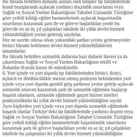
Bu fıkrada belirtilen dallarda uzman olan tabipler tıp fakültelerinde
kendi branşlarında açılacak yardımcı doçentlik sınavlarını veya
Sağlık ve Sosyal Yardım Bakanlığının Tababet Uzmanlık Tüzüğüne
göre yetkili kıldığı eğitim hastanelerinde açılacak başasistanlık
sınavlarını kazanmak şartı ile ve göreve başladıkları yerde bu
görevde en az üç yıl çalıştıkları takdirde iki yıllık devlet hizmeti
yükümlülüğünü yerine getirmiş sayılırlar.
Her ne suretle olursa olsun yukarıdaki şartları yerine getirmeyenler
birinci fıkrada belirlenen devlet hizmeti yükümlülüklerini
tamamlarlar.
Bu fıkrada belirtilen uzmanlık dallarına bazı dalların ilavesi ya da
çıkartılması Sağlık ve Sosyal Yardım Bakanlığının teklifi ve
Bakanlar Kurulu kararı ile mümkündür.
6. Yurt içinde ve yurt dışında tıp fakültelerinden birinci, ikinci,
üçüncü ve dördüncülükle mezun olmuş pratisyen hekimlerden yurt
içinde veya yurt dışında gerekli giriş şartlarını yerine getirip açılacak
asistanlık sınavını kazanmak şartı ile uzmanlık eğitimine başlayıp
başarılı olanların, uzmanlık eğitiminde geçen hizmet süreleri
pratisyenlikteki iki yıllık devlet hizmeti yükümlülüğüne sayılır.
Aynı kişilerden yurt içinde veya yurt dışında uzmanlık eğitiminde
başarılı olanlar Türkiye’deki tıp fakültelerinde yardımcı doçent veya
Sağlık ve Sosyal Yardım Bakanlığının Tababet Uzmanlık Tüzüğüne
göre yetkili kıldığı eğitim hastanelerinde başasistanlık sınavlarını
kazanmak şartı ile göreve başladıkları yerde en az üç yıl çalıştıkları
takdirde bu çalışmaları iki yıllık devlet hizmeti yükümlülüğüne