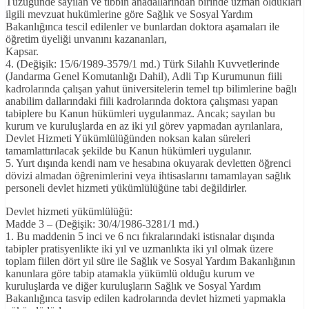
Tüzüğünde sayılan ve tıbbın anadallarından birinde uzman oldukları
ilgili mevzuat hukümlerine göre Sağlık ve Sosyal Yardım
Bakanlığınca tescil edilenler ve bunlardan doktora aşamaları ile
öğretim üyeliği unvanını kazananları,
Kapsar.
4. (Değişik: 15/6/1989-3579/1 md.) Türk Silahlı Kuvvetlerinde
(Jandarma Genel Komutanlığı Dahil), Adli Tıp Kurumunun fiili
kadrolarında çalışan yahut üniversitelerin temel tıp bilimlerine bağlı
anabilim dallarındaki fiili kadrolarında doktora çalışması yapan
tabiplere bu Kanun hükümleri uygulanmaz. Ancak; sayılan bu
kurum ve kuruluşlarda en az iki yıl görev yapmadan ayrılanlara,
Devlet Hizmeti Yükümlülüğünden noksan kalan süreleri
tamamlattırılacak şekilde bu Kanun hükümleri uygulanır.
5. Yurt dışında kendi nam ve hesabına okuyarak devletten öğrenci
dövizi almadan öğrenimlerini veya ihtisaslarını tamamlayan sağlık
personeli devlet hizmeti yükümlülüğüne tabi değildirler.
Devlet hizmeti yükümlülüğü:
Madde 3 – (Değişik: 30/4/1986-3281/1 md.)
1. Bu maddenin 5 inci ve 6 ncı fıkralarındaki istisnalar dışında
tabipler pratisyenlikte iki yıl ve uzmanlıkta iki yıl olmak üzere
toplam fiilen dört yıl süre ile Sağlık ve Sosyal Yardım Bakanlığının
kanunlara göre tabip atamakla yükümlü olduğu kurum ve
kuruluşlarda ve diğer kuruluşların Sağlık ve Sosyal Yardım
Bakanlığınca tasvip edilen kadrolarında devlet hizmeti yapmakla