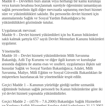
Madde 8 – Devletten burs alarak veya herhangi bir kamu kuruluşu
veya kurum hesabına borçlanmak suretiyle öğrenimini tamamlayan
sağlık personelinin ilgili diğer mevzuatla saptanmış mecburi hizmet
süre ve yükümlülükleri saklıdır. Bu personelin devlet hizmeti için
atanmalarında Sağlık ve Sosyal Yardım Bakanlığınca bu
yükümlülükleri gözönünde tutulur.
Uygulanacak mevzuat:
Madde 9 – Devlet hizmeti yükümlüleri için bu Kanun hükümleri
saklı kalmak şartıyla 657 sayılı Devlet Memurları Kanunu hükümleri
uygulanır.
Yönetmelik:
Madde 10 – Devlet hizmeti yükümlülerinin Milli Savunma
Bakanlığı, Adli Tıp Kurumu ve diğer ilgili kurum ve kuruluşlar
arasında dağılımı ile atama esas ve usulleri, uygulamaya ilişkin sair
hususlar Sağlık ve Sosyal Yardım Bakanlığınca; Adalet, Milli
Savunma, Maliye, Milli Eğitim ve Sosyal Güvenlik Bakanlıkları ile
müştereken hazırlanacak bir yönetmelikle tespit edilir.
Geçici Madde 1 – Kanunun yürürlüğe girdiği tarihte uzmanlık
eğitiminde bulunan sağlık personeli bu Kanun hükümlerine göre iki
yıl devlet hizmeti yapmakla yükümlüdürler.
Geçici Madde 2 – (4576 – 7.6.2000) Bakanlığın Sağlık Hizmetleri
ve Yardımcı Sağlık Hizmetleri Sınıfına dahil kadrolarına 31.12.2002