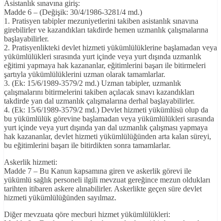
Asistanlık sınavına giriş:
Madde 6 – (Değişik: 30/4/1986-3281/4 md.)
1. Pratisyen tabipler mezuniyetlerini takiben asistanlık sınavına
girebilirler ve kazandıkları takdirde hemen uzmanlık çalışmalarına
başlayabilirler.
2. Pratisyenlikteki devlet hizmeti yükümlülüklerine başlamadan veya
yükümlülükleri sırasında yurt içinde veya yurt dışında uzmanlık
eğitimi yapmaya hak kazananlar, eğitimlerini başarı ile bitirmeleri
şartıyla yükümlülüklerini uzman olarak tamamlarlar.
3. (Ek: 15/6/1989-3579/2 md.) Uzman tabipler, uzmanlık
çalışmalarını bitirmelerini takiben açılacak sınavı kazandıkları
takdirde yan dal uzmanlık çalışmalarına derhal başlayabilirler.
4. (Ek: 15/6/1989-3579/2 md.) Devlet hizmeti yükümlüsü olup da
bu yükümlülük görevine başlamadan veya yükümlülükleri sırasında
yurt içinde veya yurt dışında yan dal uzmanlık çalışması yapmaya
hak kazananlar, devlet hizmeti yükümlülüğünden arta kalan süreyi,
bu eğitimlerini başarı ile bitirdikten sonra tamamlarlar.
Askerlik hizmeti:
Madde 7 – Bu Kanun kapsamına giren ve askerlik görevi ile
yükümlü sağlık personeli ilgili mevzuat gereğince mezun oldukları
tarihten itibaren askere alınabilirler. Askerlikte geçen süre devlet
hizmeti yükümlülüğünden sayılmaz.
Diğer mevzuata qöre mecburi hizmet yükümlülükleri: