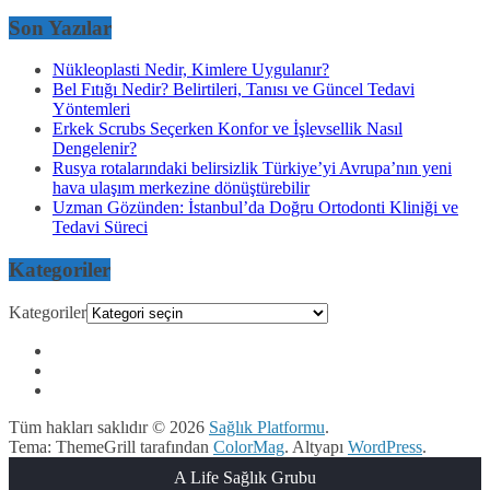
Son Yazılar
Nükleoplasti Nedir, Kimlere Uygulanır?
Bel Fıtığı Nedir? Belirtileri, Tanısı ve Güncel Tedavi
Yöntemleri
Erkek Scrubs Seçerken Konfor ve İşlevsellik Nasıl
Dengelenir?
Rusya rotalarındaki belirsizlik Türkiye’yi Avrupa’nın yeni
hava ulaşım merkezine dönüştürebilir
Uzman Gözünden: İstanbul’da Doğru Ortodonti Kliniği ve
Tedavi Süreci
Kategoriler
Kategoriler
Tüm hakları saklıdır © 2026
Sağlık Platformu
.
Tema: ThemeGrill tarafından
ColorMag
. Altyapı
WordPress
.
A Life Sağlık Grubu