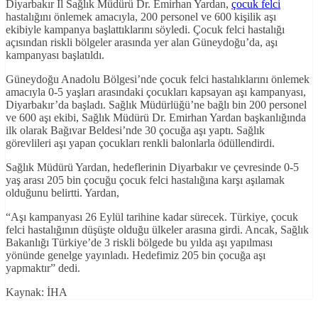
Diyarbakır İl Sağlık Müdürü Dr. Emirhan Yardan,
çocuk felci
hastalığını önlemek amacıyla, 200 personel ve 600 kişilik aşı
ekibiyle kampanya başlattıklarını söyledi. Çocuk felci hastalığı
açısından riskli bölgeler arasında yer alan Güneydoğu’da, aşı
kampanyası başlatıldı.
Güneydoğu Anadolu Bölgesi’nde çocuk felci hastalıklarını önlemek
amacıyla 0-5 yaşları arasındaki çocukları kapsayan aşı kampanyası,
Diyarbakır’da başladı. Sağlık Müdürlüğü’ne bağlı bin 200 personel
ve 600 aşı ekibi, Sağlık Müdürü Dr. Emirhan Yardan başkanlığında
ilk olarak Bağıvar Beldesi’nde 30 çocuğa aşı yaptı. Sağlık
görevlileri aşı yapan çocukları renkli balonlarla ödüllendirdi.
Sağlık Müdürü Yardan, hedeflerinin Diyarbakır ve çevresinde 0-5
yaş arası 205 bin çocuğu çocuk felci hastalığına karşı aşılamak
olduğunu belirtti. Yardan,
“Aşı kampanyası 26 Eylül tarihine kadar sürecek. Türkiye, çocuk
felci hastalığının düşüşte olduğu ülkeler arasına girdi. Ancak, Sağlık
Bakanlığı Türkiye’de 3 riskli bölgede bu yılda aşı yapılması
yönünde genelge yayınladı. Hedefimiz 205 bin çocuğa aşı
yapmaktır” dedi.
Kaynak: İHA