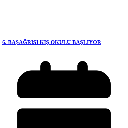
6. BAŞAĞRISI KIŞ OKULU BAŞLIYOR