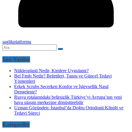
saglikplatformu
Son Yazılar
Nükleoplasti Nedir, Kimlere Uygulanır?
Bel Fıtığı Nedir? Belirtileri, Tanısı ve Güncel Tedavi
Yöntemleri
Erkek Scrubs Seçerken Konfor ve İşlevsellik Nasıl
Dengelenir?
Rusya rotalarındaki belirsizlik Türkiye’yi Avrupa’nın yeni
hava ulaşım merkezine dönüştürebilir
Uzman Gözünden: İstanbul’da Doğru Ortodonti Kliniği ve
Tedavi Süreci
Kategoriler