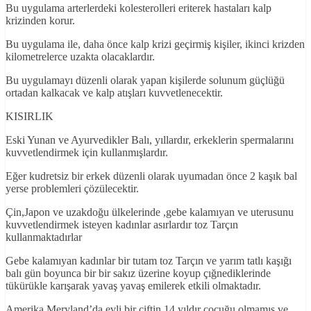
Bu uygulama arterlerdeki kolesterolleri eriterek hastaları kalp
krizinden korur.
Bu uygulama ile, daha önce kalp krizi geçirmiş kişiler, ikinci krizden
kilometrelerce uzakta olacaklardır.
Bu uygulamayı düzenli olarak yapan kişilerde solunum güçlüğü
ortadan kalkacak ve kalp atışları kuvvetlenecektir.
KISIRLIK
Eski Yunan ve Ayurvedikler Balı, yıllardır, erkeklerin spermalarını
kuvvetlendirmek için kullanmışlardır.
Eğer kudretsiz bir erkek düzenli olarak uyumadan önce 2 kaşık bal
yerse problemleri çözülecektir.
Çin,Japon ve uzakdoğu ülkelerinde ,gebe kalamıyan ve uterusunu
kuvvetlendirmek isteyen kadınlar asırlardır toz Tarçın
kullanmaktadırlar
Gebe kalamıyan kadınlar bir tutam toz Tarçın ve yarım tatlı kaşığı
balı gün boyunca bir bir sakız üzerine koyup çığnediklerinde
tükürükle karışarak yavaş yavaş emilerek etkili olmaktadır.
Amerika Meryland’da evli bir çiftin 14 yıldır çocuğu olmamış ve