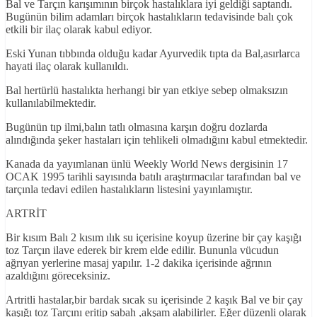
Bal ve Tarçın karışımının birçok hastalıklara iyi geldiği saptandı.
Bugünün bilim adamları birçok hastalıkların tedavisinde balı çok
etkili bir ilaç olarak kabul ediyor.
Eski Yunan tıbbında olduğu kadar Ayurvedik tıpta da Bal,asırlarca
hayati ilaç olarak kullanıldı.
Bal hertürlü hastalıkta herhangi bir yan etkiye sebep olmaksızın
kullanılabilmektedir.
Bugünün tıp ilmi,balın tatlı olmasına karşın doğru dozlarda
alındığında şeker hastaları için tehlikeli olmadığını kabul etmektedir.
Kanada da yayımlanan ünlü Weekly World News dergisinin 17
OCAK 1995 tarihli sayısında batılı araştırmacılar tarafından bal ve
tarçınla tedavi edilen hastalıkların listesini yayınlamıştır.
ARTRİT
Bir kısım Balı 2 kısım ılık su içerisine koyup üzerine bir çay kaşığı
toz Tarçın ilave ederek bir krem elde edilir. Bununla vücudun
ağrıyan yerlerine masaj yapılır. 1-2 dakika içerisinde ağrının
azaldığını göreceksiniz.
Artritli hastalar,bir bardak sıcak su içerisinde 2 kaşık Bal ve bir çay
kaşığı toz Tarçını eritip sabah ,akşam alabilirler. Eğer düzenli olarak