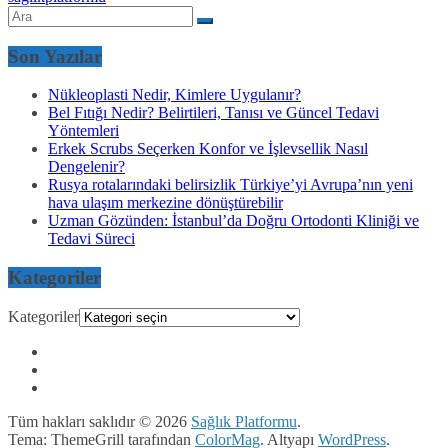
Son Yazılar
Nükleoplasti Nedir, Kimlere Uygulanır?
Bel Fıtığı Nedir? Belirtileri, Tanısı ve Güncel Tedavi
Yöntemleri
Erkek Scrubs Seçerken Konfor ve İşlevsellik Nasıl
Dengelenir?
Rusya rotalarındaki belirsizlik Türkiye’yi Avrupa’nın yeni
hava ulaşım merkezine dönüştürebilir
Uzman Gözünden: İstanbul’da Doğru Ortodonti Kliniği ve
Tedavi Süreci
Kategoriler
Kategoriler
Tüm hakları saklıdır © 2026
Sağlık Platformu
.
Tema: ThemeGrill tarafından
ColorMag
. Altyapı
WordPress
.