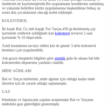
ümitlerini de kaybetmişlerdir.Bu uygulamalar kendilerine anlatılmış
ve yukarıda belirtilen kürün uygulamasına başlandıktan birkaç ay
sonra ikiz çocuklarının olacağı tesbit edilmiştir.
KOLESTEROL
İki kaşık Bal, Üç tatlı kaşığı Toz Tarçın,450 gr.demlenmiş çay
içerisinde eritilerek içildiğinde kan
kolesterol
seviyesi 2 saat
içerisinde % 10 düşecektir.
Artrit hastalarına tavsiye edilen kür de günde 3 defa kolesterol
hastaları i,çin uygulanabilir.
Adı geçen dergideki bilgilere göre
günlük
gıda ile alınan bal bile
kolesterolün düşmesine yardımcı olabilir.
MİDE AĞRILARI
Bal ve Tarçın kürlerinin ,mide ağrıları için olduğu kadar mide
ülserleri için de yararlı olduğu saptanmıştır.
GAZ
Hindistan ve Japonyada yapılan araştırmalar Bal ve Tarçının
midedeki gazı giderdiğini göstermiştir.