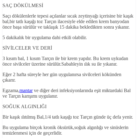
SAÇ DÖKÜLMESİ
Saçı dökülenlerle tepesi açılanlar sıcak zeytinyağı içerisine bir kaşık
bal,bir tatlı kaşığı toz Tarçın ilacesiyle elde edilen krem banyodan
önce başa sürülür ve taklaşık 15 dakika bekledikten sonra yıkanır.
5 dakikalık bir uygulama dahi etkili olabilir.
SİVİLCELER VE DERİ
3 kısım bal, 1 kısım Tarçın ile bir krem yapılır. Bu krem uykudan
önce sivilceler üzerine sürülür.Sabahleyin ılık su ile yıkanır.
Eğer 2 hafta süreyle her gün uygulanırsa sivilceleri kökünden
çıkarır.
Egzama,
mantar
ve diğer deri infeksiyonlarında eşit miktardaki Bal
ve Tarçın karışımı uygulanır.
SOĞUK ALGINLIĞI
Bir kaşık ılıtılmış Bal,1/4 tatlı kaşığı toz Tarçın günde üç defa yenir.
Bu uygulama birçok kronik öksürük,soğuk algınlığı ve sinüslerin
temizlenmesi için de geçerlidir.