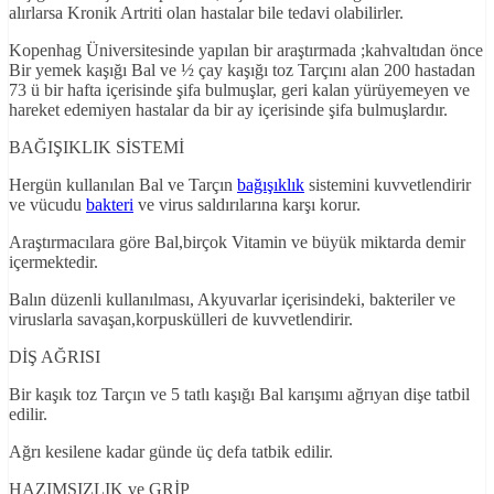
alırlarsa Kronik Artriti olan hastalar bile tedavi olabilirler.
Kopenhag Üniversitesinde yapılan bir araştırmada ;kahvaltıdan önce
Bir yemek kaşığı Bal ve ½ çay kaşığı toz Tarçını alan 200 hastadan
73 ü bir hafta içerisinde şifa bulmuşlar, geri kalan yürüyemeyen ve
hareket edemiyen hastalar da bir ay içerisinde şifa bulmuşlardır.
BAĞIŞIKLIK SİSTEMİ
Hergün kullanılan Bal ve Tarçın
bağışıklık
sistemini kuvvetlendirir
ve vücudu
bakteri
ve virus saldırılarına karşı korur.
Araştırmacılara göre Bal,birçok Vitamin ve büyük miktarda demir
içermektedir.
Balın düzenli kullanılması, Akyuvarlar içerisindeki, bakteriler ve
viruslarla savaşan,korpuskülleri de kuvvetlendirir.
DİŞ AĞRISI
Bir kaşık toz Tarçın ve 5 tatlı kaşığı Bal karışımı ağrıyan dişe tatbil
edilir.
Ağrı kesilene kadar günde üç defa tatbik edilir.
HAZIMSIZLIK ve GRİP