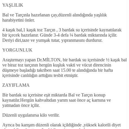
YAŞLILIK
Bal ve Tarçınla hazırlanan çay,düzenli alındığında yaşlılık
harabiyetini önler.
4 kaşık bal,1 kaşık toz Tarçın , 3 bardak su içerisinde kaynatılarak
bir içecek hazırlanır. Günde 3-4 defa ¼ bardak miktarında içilir.
Deriyi diri,taze ve yumşak tutar, yıpranmasını durdurur.
YORGUNLUK
Araştırmayı yapan Dr.MİLTON, bir bardak su içerisinde ½ kaşık bal
ve biraz toz tarçının hergün kuşluk vakti ve vücut direncinin
düşmeye başladığı takriben saat 15.00 te alındığında bir hafta
içerisinde canlılığın arttığını tesbit etmiştir.
ZAYIFLAMA
Bir bardak su içerisine eşit miktarda Bal ve Tarçın konup
kaynatılır.Hergün kahvaltıdan yarım saat önce aç karnına ve
yatmadan önce içilir.
Düzenli uygulanırsa kilo verilir.
Ayrıca bu karışım düzenli olarak içildiğinde ,yüksek kalorili diyet