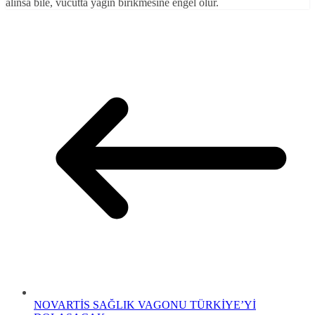
alınsa bile, vücutta yağın birikmesine engel olur.
NOVARTİS SAĞLIK VAGONU TÜRKİYE’Yİ