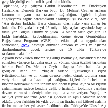
gerçekleştirdiği en önemli başarılardan biridir.
Toplantıda, Aşı çalışma Grubu Koordinatörü ve Enfeksiyon
Hastalıkları Derneği Başkanı Prof. Dr. Mehmet Ceyhan aşıların
korunmanın yanı sıra tasarruf sağladığını, işgücü kaybını
engelleyerek sağlık harcamalarını azalttığını şu sözlerle vurguladı:
“Aşı ilaçtan farklıdır. Hasta olmadan olası riske karşı alınan bir
önlemdir. Dünyada her yıl 25 milyon kişi aşılar sayesinde hayata
tutunuyor. Bugün Türkiye’de yılda 14 binden fazla çocuğun 13
farklı hastalıktan kaybedilmesinin önüne geçen Genişletilmiş
Bağışıklama Programı (GBP) ile etkin aşılama uygulamaları
sonucunda,
çiçek
hastalığı dünyada ortadan kalkmış ve aşılama
durdurulmuştur. çocuk felcine de 16 yıldır Türkiye’de
rastlanmamaktadır.”
Aşıların bebeklikten itibaren sağladığı korumayla, hastalıkları tedavi
etmekten yüzlerce kat daha ucuz bir yöntem olma özelliği taşıdığını
belirten Prof. Dr. Mehmet Ceyhan ilaç-aşı farkı hakkında şu
görüşleri ifade etti: “İlaçlar sadece uyguladığınız kişiyi
iyileştirebilirken ve bir kısmı dirence neden olarak topluma zarar
veriyorken aşılama bazen aşılamadığınız kişileri de bebeklikten
itibaren koruyarak bütün toplum için önem taşıyor. Ayrıca bir kişinin
aşılanmaması sadece kendine değil, o hastalığın toplumda varlığını
devam ettirmesi nedeniyle tüm topluma zarar veriyor. Yaptığımız
maliyet yarar analizine göre aşı giderleri ile aşısız olmanın neden
olduğu gider farklılığı bir yılda 20 milyar liradır, yani kitlesel aşılama
ile bu miktar her yıl tasarruf edilmektedir. Türkiye’de Ulusal Aşı