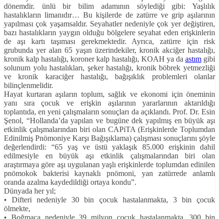
dönemdir. ünlü bir bilim adamının söylediği gibi: Yaşlılık
hastalıkların limanıdır… Bu kişilerde de zatürre ve grip aşılarının
yapılması çok yaşamsaldır. Seyahatler nedeniyle çok yer değiştiren,
bazı hastalıkların yaygın olduğu bölgelere seyahat eden erişkinlerin
de aşı kartı taşıması gerekmektedir. Ayrıca, zatürre için risk
grubunda yer alan 65 yaşın üzerindekiler, kronik akciğer hastalığı,
kronik kalp hastalığı, koroner kalp hastalığı, KOAH ya da
astım
gibi
solunum yolu hastalıkları, şeker hastalığı, kronik böbrek yetmezliği
ve kronik karaciğer hastalığı, bağışıklık problemleri olanlar
bilinçlenmelidir.
Hayat kurtaran aşıların toplum, sağlık ve ekonomi için öneminin
yanı sıra çocuk ve erişkin aşılarının yararlarının aktarıldığı
toplantıda, en yeni çalışmaların sonuçları da açıklandı. Prof. Dr. Esin
Şenol, “Hollanda’da yapılan ve bugüne dek yapılmış en büyük aşı
etkinlik çalışmalarından biri olan CAPiTA (Erişkinlerde Toplumdan
Edinilmiş Pnömoniye Karşı Bağışıklama) çalışması sonuçlarını şöyle
değerlendirdi: “65 yaş ve üstü yaklaşık 85.000 erişkinin dahil
edilmesiyle en büyük aşı etkinlik çalışmalarından biri olan
araştırmaya göre aşı uygulanan yaşlı erişkinlerde toplumdan edinilen
pnömokok bakterisi kaynaklı pnömoni, yan zatürrede anlamlı
oranda azalma kaydedildiği ortaya kondu”.
Dünyada her yıl;
• Difteri nedeniyle 30 bin çocuk hastalanmakta, 3 bin çocuk
ölmekte,
• Boğmaca nedeniyle 39 milyon çocuk hastalanmakta, 300 bin