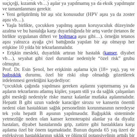
suçiçeği, kızamık vb…) aşılar ya yapılmamış ya da eksik yapılmıştır
ve tamamlanması gerekir.
• Yeni geliştirilmiş bir aşı söz konusudur (HPV aşısı ya da zoster
aşısı vb…).
• Yaşla birlikte, çocukken yapılmış aşının koruyuculuk düzeyinde
azalma ve bu hastalığa karşı duyarlılığında bir artış vardır (tetanos ile
birlikte uygulanan difteri ve
boğmaca
aşısı gibi…). örneğin tetanos
aşısı yalnızca ayağa çivi battığında yapılan bir aşı olmayıp her
erişkine 10 yılda bir tekrarlanmalıdır.
• Erişkin mesleki, duyarlılık artıran bir hastalık (
kanser
, diyabet
vb…), seyahat gibi özel durumlar nedeniyle “özel risk” grubu
olmuştur.
Prof. Dr. Esin Şenol, her erişkinin aşılama için (18+ yaş), yaş ve
bağışıklık
durumu, özel bir riski olup olmadığı gözetilerek
irdelenmesi gerektiğini kaydediyor:
“çocukluk çağında yapılması gereken aşılarını yaptırmamış ya da
aşıların tekrarlarını atlamış kişiler, yaşam stili ya da sağlık çalışanları
gibi mesleği nedeniyle riske maruz kalanlar mutlaka aşılanmalıdır.
Hepatit B gibi uzun vadede karaciğer sirozu ve kanserin önemli
nedeni olan hastalıktan sağlık personelinin korunmasının neredeyse
tek yolu hepatit B aşısının yapılmasıdır. Bağışıklık sisteminde
yetmezliğe neden olan kanser kemoterapisi alanlar ya da diyaliz
hastaları, diyabet hastalarında grip, zatürre gibi hastalıklara karşı
aşılama özel bir önem taşımaktadır. Bunun dışında 65 yaş üzeri de
enfeksiyon hastalıklarının sıklık ve ölümcül potansiyelinin arttığı bir