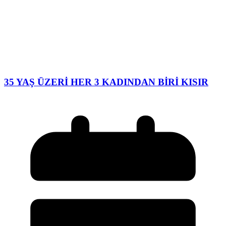
35 YAŞ ÜZERİ HER 3 KADINDAN BİRİ KISIR