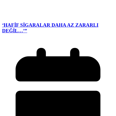
‘HAFİF SİGARALAR DAHA AZ ZARARLI
DEĞİL…’”