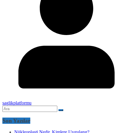
saglikplatformu
Son Yazılar
Nükleoplasti Nedir, Kimlere Uygulanır?