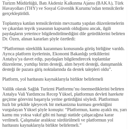
Turizm Müdürlüğü, Batı Akdeniz Kalkınma Ajansı (BAKA), Türk
Havayolları (THY) ve Sosyal Güvenlik Kurumu’ndan temsilcilerle
gerçekleştirildi.
Toplantıya katılan temsilcilerinin mevzuatta yapılan düzenlemelerin
ve çıkarılan teşvik yasasının kapsamlı olduğunu ancak, ilgili
paydaşların yeterince bilgilendirilmediğini dile getirdiklerini belirten
Dr. Özen, alınan kararları şöyle özetledi:
“Platformun süreklilik kazanması konusunda görüş birliğine varıldı.
Ayrıca platform üyelerinin, Ekonomi Bakanlığı yetkililerini
Antalya’ya davet edip, paydaşları bilgilendirecek toplantılar
düzenleme, yurtdışı birim desteği, alım heyeti desteği, danışmanlık
desteği ile pazara giriş noktalarında da destek talepleri oldu”.
Platform, yol haritasını kaynaklarıyla birlikte belirlemeli
Valilik olarak Sağlık Turizmi Platformu’nu önemsediklerini belirten
Antalya Vali Yardımcısı Recep Yüksel, platformun devleti harekete
geçirme görevini başarıyla yerine getirdiğini söyledi. Platformun
hızlı bir şekilde işleyecek bir mekanizma kurması gerektiğini
vurgulayan Yüksel şöyle konuştu: “Platformun, kamu ayaklı mı, yarı
kamu mu yoksa vakıf gibi mi hangi statüde çalışacağına karar
verilmeli. Çalışmalar aralıksız sürdürülmeli ve platformun yol
haritasını kaynaklarıyla birlikte belirlemeli.”