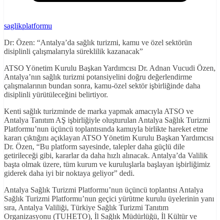
saglikplatformu
Dr: Özen: “Antalya’da sağlık turizmi, kamu ve özel sektörün
disiplinli çalışmalarıyla süreklilik kazanacak”
ATSO Yönetim Kurulu Başkan Yardımcısı Dr. Adnan Vucudi Özen,
Antalya’nın sağlık turizmi potansiyelini doğru değerlendirme
çalışmalarının bundan sonra, kamu-özel sektör işbirliğinde daha
disiplinli yürütüleceğini belirtiyor.
Kenti sağlık turizminde de marka yapmak amacıyla ATSO ve
Antalya Tanıtım AŞ işbirliğiyle oluşturulan Antalya Sağlık Turizmi
Platformu’nun üçüncü toplantısında kamuyla birlikte hareket etme
kararı çıktığını açıklayan ATSO Yönetim Kurulu Başkan Yardımcısı
Dr. Özen, “Bu platform sayesinde, talepler daha güçlü dile
getirileceği gibi, kararlar da daha hızlı alınacak. Antalya’da Valilik
başta olmak üzere, tüm kurum ve kuruluşlarla başlayan işbirliğimiz
giderek daha iyi bir noktaya geliyor” dedi.
Antalya Sağlık Turizmi Platformu’nun üçüncü toplantısı Antalya
Sağlık Turizmi Platformu’nun geçici yürütme kurulu üyelerinin yanı
sıra, Antalya Valiliği, Türkiye Sağlık Turizmi Tanıtım
Organizasyonu (TUHETO), İl Sağlık Müdürlüğü, İl Kültür ve