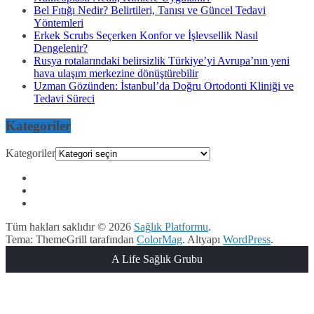
Bel Fıtığı Nedir? Belirtileri, Tanısı ve Güncel Tedavi
Yöntemleri
Erkek Scrubs Seçerken Konfor ve İşlevsellik Nasıl
Dengelenir?
Rusya rotalarındaki belirsizlik Türkiye’yi Avrupa’nın yeni
hava ulaşım merkezine dönüştürebilir
Uzman Gözünden: İstanbul’da Doğru Ortodonti Kliniği ve
Tedavi Süreci
Kategoriler
Kategoriler
Tüm hakları saklıdır © 2026
Sağlık Platformu
.
Tema: ThemeGrill tarafından
ColorMag
. Altyapı
WordPress
.
A Life Sağlık Grubu