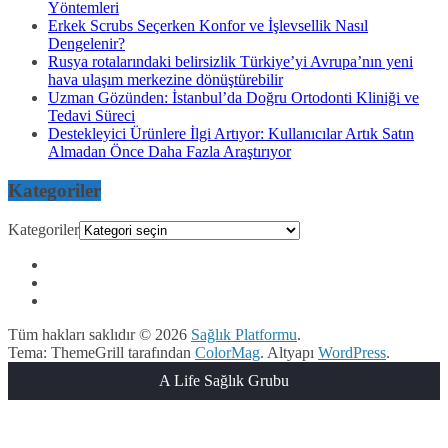
Yöntemleri
Erkek Scrubs Seçerken Konfor ve İşlevsellik Nasıl
Dengelenir?
Rusya rotalarındaki belirsizlik Türkiye’yi Avrupa’nın yeni
hava ulaşım merkezine dönüştürebilir
Uzman Gözünden: İstanbul’da Doğru Ortodonti Kliniği ve
Tedavi Süreci
Destekleyici Ürünlere İlgi Artıyor: Kullanıcılar Artık Satın
Almadan Önce Daha Fazla Araştırıyor
Kategoriler
Kategoriler
Tüm hakları saklıdır © 2026
Sağlık Platformu
.
Tema: ThemeGrill tarafından
ColorMag
. Altyapı
WordPress
.
A Life Sağlık Grubu