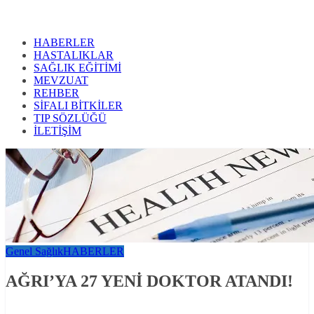
HABERLER
HASTALIKLAR
SAĞLIK EĞİTİMİ
MEVZUAT
REHBER
SİFALI BİTKİLER
TIP SÖZLÜĞÜ
İLETİŞİM
Genel Sağlık
HABERLER
AĞRI’YA 27 YENİ DOKTOR ATANDI!