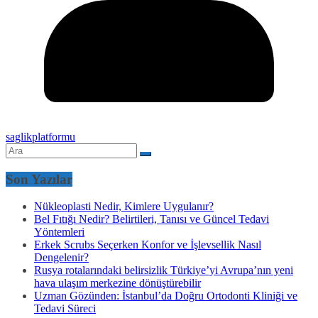
saglikplatformu
Son Yazılar
Nükleoplasti Nedir, Kimlere Uygulanır?
Bel Fıtığı Nedir? Belirtileri, Tanısı ve Güncel Tedavi
Yöntemleri
Erkek Scrubs Seçerken Konfor ve İşlevsellik Nasıl
Dengelenir?
Rusya rotalarındaki belirsizlik Türkiye’yi Avrupa’nın yeni
hava ulaşım merkezine dönüştürebilir
Uzman Gözünden: İstanbul’da Doğru Ortodonti Kliniği ve
Tedavi Süreci