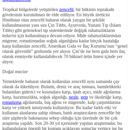
Tropikal bölgelerde yetiştirilen
zencefil
, bir bitkinin toprakaltı
gövdesinin kurutulması ile elde ediliyor. En büyük üreticisi
Hindistan olan zencefil baharat olarak yaygın bir şekilde
kullanılmasının yanı sıra Çin Tıbbı, Ayurveda, Yunani Tıp (İslam
Tıbbı) gibi geleneksel tıp sistemlerinde değişik rahatsızlıkların
tedavisi için kullanılmaya devam ediyor. Mide rahatsızlıklarından
migrene, romatizmadan soğuk algınlığına kadar birçok hastalığa
karşı kullanılan zencefil, Amerikan Gıda ve İlaç Kurumu’nun “genel
olarak güvenilir” grubunda yer alıyor. Çin’de ise hem gıda hem ilaç
olarak emniyetle kullanılabilecek 70 bitkisel ürün listesi içinde yer
alıyor.
Doğal mucize
Yemeklerde baharat olarak kullanılan zencefil aynı zamanda çay
olarak da tüketiliyor. Bulantı, deniz ve araç tutması, hamilelikteki
bulantıları giderici ve kusmalara karşı, iştah açıcı, mide ağrılarına
karşı, hazımsızlıkta, soğuk algınlığı,
nezle
,
grip
ve öksürüğe karşı,
romatizma
ağrılarında, baş ağrısı ve migrende, kalp çarpıntılarına
karşı ve yüksek tansiyonda kullanılıyor. Bu kadar farklı etki ve
kullanım alanlarına sahip olması, batılı araştırıcıların zencefile bir
süre şüpheyle bakmasına sebep olduğu için üzerinde de bir çok
araştırma yapıldı. Son 20-30 yıl içerisinde yapılan araştırmalar, bu
kullanılışların önemli bir kısmını açıklayan sonuçlar verince ise bu