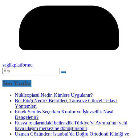
saglikplatformu
Son Yazılar
Nükleoplasti Nedir, Kimlere Uygulanır?
Bel Fıtığı Nedir? Belirtileri, Tanısı ve Güncel Tedavi
Yöntemleri
Erkek Scrubs Seçerken Konfor ve İşlevsellik Nasıl
Dengelenir?
Rusya rotalarındaki belirsizlik Türkiye’yi Avrupa’nın yeni
hava ulaşım merkezine dönüştürebilir
Uzman Gözünden: İstanbul’da Doğru Ortodonti Kliniği ve