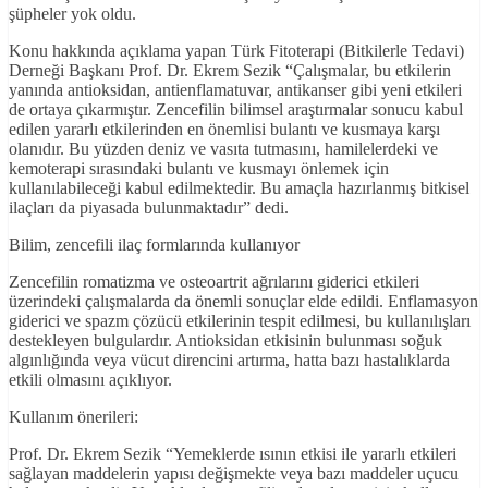
şüpheler yok oldu.
Konu hakkında açıklama yapan Türk Fitoterapi (Bitkilerle Tedavi)
Derneği Başkanı Prof. Dr. Ekrem Sezik “Çalışmalar, bu etkilerin
yanında antioksidan, antienflamatuvar, antikanser gibi yeni etkileri
de ortaya çıkarmıştır. Zencefilin bilimsel araştırmalar sonucu kabul
edilen yararlı etkilerinden en önemlisi bulantı ve kusmaya karşı
olanıdır. Bu yüzden deniz ve vasıta tutmasını, hamilelerdeki ve
kemoterapi sırasındaki bulantı ve kusmayı önlemek için
kullanılabileceği kabul edilmektedir. Bu amaçla hazırlanmış bitkisel
ilaçları da piyasada bulunmaktadır” dedi.
Bilim, zencefili ilaç formlarında kullanıyor
Zencefilin romatizma ve osteoartrit ağrılarını giderici etkileri
üzerindeki çalışmalarda da önemli sonuçlar elde edildi. Enflamasyon
giderici ve spazm çözücü etkilerinin tespit edilmesi, bu kullanılışları
destekleyen bulgulardır. Antioksidan etkisinin bulunması soğuk
algınlığında veya vücut direncini artırma, hatta bazı hastalıklarda
etkili olmasını açıklıyor.
Kullanım önerileri:
Prof. Dr. Ekrem Sezik “Yemeklerde ısının etkisi ile yararlı etkileri
sağlayan maddelerin yapısı değişmekte veya bazı maddeler uçucu