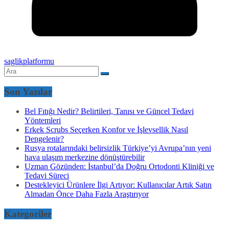
saglikplatformu
Son Yazılar
Bel Fıtığı Nedir? Belirtileri, Tanısı ve Güncel Tedavi
Yöntemleri
Erkek Scrubs Seçerken Konfor ve İşlevsellik Nasıl
Dengelenir?
Rusya rotalarındaki belirsizlik Türkiye’yi Avrupa’nın yeni
hava ulaşım merkezine dönüştürebilir
Uzman Gözünden: İstanbul’da Doğru Ortodonti Kliniği ve
Tedavi Süreci
Destekleyici Ürünlere İlgi Artıyor: Kullanıcılar Artık Satın
Almadan Önce Daha Fazla Araştırıyor
Kategoriler