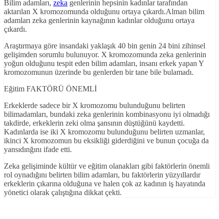
Bilim adamları,
zeka
genlerinin hepsinin kadınlar tarafından
aktarılan X kromozomunda olduğunu ortaya çıkardı.Alman bilim
adamları zeka genlerinin kaynağının kadınlar olduğunu ortaya
çıkardı.
Araştırmaya göre insandaki yaklaşık 40 bin genin 24 bini zihinsel
gelişimden sorumlu bulunuyor. X kromozomunda zeka genlerinin
yoğun olduğunu tespit eden bilim adamları, insanı erkek yapan Y
kromozomunun üzerinde bu genlerden bir tane bile bulamadı.
Eğitim FAKTÖRÜ ÖNEMLİ
Erkeklerde sadece bir X kromozomu bulunduğunu belirten
bilimadamları, bundaki zeka genlerinin kombinasyonu iyi olmadığı
takdirde, erkeklerin zeki olma şansının düştüğünü kaydetti.
Kadınlarda ise iki X kromozomu bulunduğunu belirten uzmanlar,
ikinci X kromozomun bu eksikliği giderdiğini ve bunun çocuğa da
yansıdınğını ifade etti.
Zeka gelişiminde kültür ve eğitim olanakları gibi faktörlerin önemli
rol oynadığını belirten bilim adamları, bu faktörlerin yüzyıllardır
erkeklerin çıkarına olduğuna ve halen çok az kadının iş hayatında
yönetici olarak çalıştığına dikkat çekti.