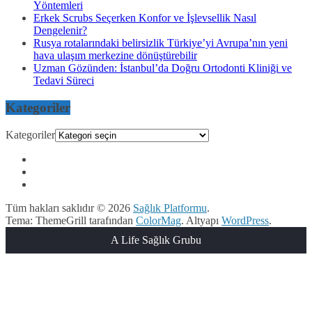
Yöntemleri
Erkek Scrubs Seçerken Konfor ve İşlevsellik Nasıl
Dengelenir?
Rusya rotalarındaki belirsizlik Türkiye’yi Avrupa’nın yeni
hava ulaşım merkezine dönüştürebilir
Uzman Gözünden: İstanbul’da Doğru Ortodonti Kliniği ve
Tedavi Süreci
Kategoriler
Kategoriler
Tüm hakları saklıdır © 2026
Sağlık Platformu
.
Tema: ThemeGrill tarafından
ColorMag
. Altyapı
WordPress
.
A Life Sağlık Grubu