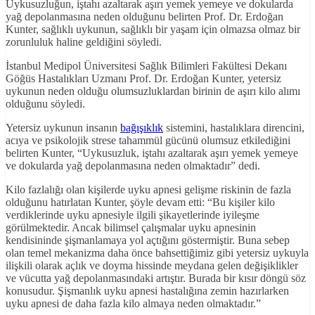
Uykusuzluğun, iştahı azaltarak aşırı yemek yemeye ve dokularda
yağ depolanmasına neden olduğunu belirten Prof. Dr. Erdoğan
Kunter, sağlıklı uykunun, sağlıklı bir yaşam için olmazsa olmaz bir
zorunluluk haline geldiğini söyledi.
İstanbul Medipol Üniversitesi Sağlık Bilimleri Fakültesi Dekanı
Göğüs Hastalıkları Uzmanı Prof. Dr. Erdoğan Kunter, yetersiz
uykunun neden olduğu olumsuzluklardan birinin de aşırı kilo alımı
olduğunu söyledi.
Yetersiz uykunun insanın
bağışıklık
sistemini, hastalıklara direncini,
acıya ve psikolojik strese tahammül gücünü olumsuz etkilediğini
belirten Kunter, “Uykusuzluk, iştahı azaltarak aşırı yemek yemeye
ve dokularda yağ depolanmasına neden olmaktadır” dedi.
Kilo fazlalığı olan kişilerde uyku apnesi gelişme riskinin de fazla
olduğunu hatırlatan Kunter, şöyle devam etti: “Bu kişiler kilo
verdiklerinde uyku apnesiyle ilgili şikayetlerinde iyileşme
görülmektedir. Ancak bilimsel çalışmalar uyku apnesinin
kendisininde şişmanlamaya yol açtığını göstermiştir. Buna sebep
olan temel mekanizma daha önce bahsettiğimiz gibi yetersiz uykuyla
ilişkili olarak açlık ve doyma hissinde meydana gelen değişiklikler
ve vücutta yağ depolanmasındaki artıştır. Burada bir kısır döngü söz
konusudur. Şişmanlık uyku apnesi hastalığına zemin hazırlarken
uyku apnesi de daha fazla kilo almaya neden olmaktadır.”