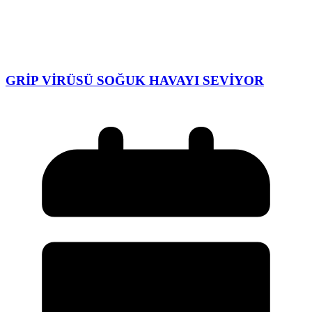
GRİP VİRÜSÜ SOĞUK HAVAYI SEVİYOR