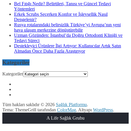
Bel Fıtığı Nedir? Belirtileri, Tanısı ve Güncel Tedavi
Yöntemleri
Erkek Scrubs Seçerken Konfor ve İşlevsellik Nasıl
Dengelenir?
Rusya rotalarındaki belirsizlik Türkiye’yi Avrupa’nın yeni
hava ulaşım merkezine dönüştürebilir
Uzman Gözünden: İstanbul’da Doğru Ortodonti Kliniği ve
Tedavi Süreci
Destekleyici Ürünlere İlgi Artıyor: Kullanıcılar Artık Satın
Almadan Önce Daha Fazla Araştırıyor
Kategoriler
Kategoriler
Tüm hakları saklıdır © 2026
Sağlık Platformu
.
Tema: ThemeGrill tarafından
ColorMag
. Altyapı
WordPress
.
A Life Sağlık Grubu