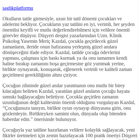
saglikplatformu
Okulların tatile girmesiyle, uzun bir tatil dönemi çocukları ve
ailelerini bekliyor. Çocukların yaz tatilini en iyi, verimli, her şeyden
önemlisi keyifli ve mutlu değerlendirebilmesi için velilere önemli
görevler düşüyor. Düşyeri dergisi yazarlarından Uzm. Klinik
Psikolog Yasemin Meriç Kazdal, çocukla geçirilecek güzel
zamanların, ileride onun hafızasına yerleşmiş güzel anılara
dönüşeceğini ifade ediyor. Kazdal, tatilde çocuğa ödevlerini
yapması, çalışması için baskı kurmak ya da onu tamamen kendi
haline bırakıp zamanını boşa geçirmesine göz yummak yerine,
birlikte oynayarak, konuşarak, eğlenerek verimli ve kaliteli zaman
geçirilmesi gerekliliğinin altını çiziyor.
Çocuğun zihninde güzel anılar yaratmanın onu mutlu bir birey
kılacağını belirten Kazdal, yaratılan güzel anıların çocuğu hayata
sımsıkı bağlayacağını belirtiyor. Çocukla geçirilen zamanın
uzunluğunun değil kalitesinin önemli olduğunu vurgulayan Kazdal,
“Çocuğunuzu tanıyın, birlikte oyun oynayıp dünyasına girin, onu
gözlemleyin. Birlikteyken samimi olun, dünyada olup bitenden
haberdar edin.” önerisinde bulunuyor.
Çocuğuyla yaz tatiline hazırlanan velilere kolaylık sağlayacak, yeni
fikirler üretmeleri için zemin hazırlayacak 100 pratik öneriyi Düşyeri