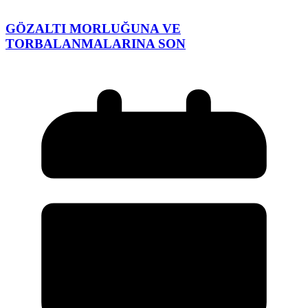
GÖZALTI MORLUĞUNA VE
TORBALANMALARINA SON