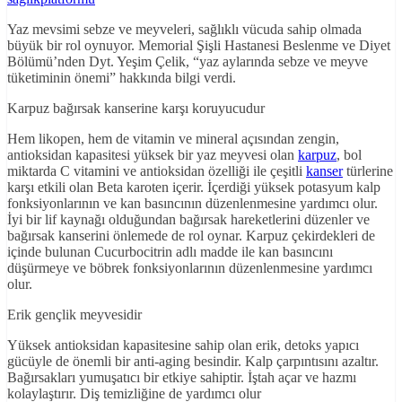
Yaz mevsimi sebze ve meyveleri, sağlıklı vücuda sahip olmada
büyük bir rol oynuyor. Memorial Şişli Hastanesi Beslenme ve Diyet
Bölümü’nden Dyt. Yeşim Çelik, “yaz aylarında sebze ve meyve
tüketiminin önemi” hakkında bilgi verdi.
Karpuz bağırsak kanserine karşı koruyucudur
Hem likopen, hem de vitamin ve mineral açısından zengin,
antioksidan kapasitesi yüksek bir yaz meyvesi olan
karpuz
, bol
miktarda C vitamini ve antioksidan özelliği ile çeşitli
kanser
türlerine
karşı etkili olan Beta karoten içerir. İçerdiği yüksek potasyum kalp
fonksiyonlarının ve kan basıncının düzenlenmesine yardımcı olur.
İyi bir lif kaynağı olduğundan bağırsak hareketlerini düzenler ve
bağırsak kanserini önlemede de rol oynar. Karpuz çekirdekleri de
içinde bulunan Cucurbocitrin adlı madde ile kan basıncını
düşürmeye ve böbrek fonksiyonlarının düzenlenmesine yardımcı
olur.
Erik gençlik meyvesidir
Yüksek antioksidan kapasitesine sahip olan erik, detoks yapıcı
gücüyle de önemli bir anti-aging besindir. Kalp çarpıntısını azaltır.
Bağırsakları yumuşatıcı bir etkiye sahiptir. İştah açar ve hazmı
kolaylaştırır. Diş temizliğine de yardımcı olur