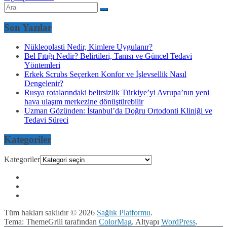
Son Yazılar
Nükleoplasti Nedir, Kimlere Uygulanır?
Bel Fıtığı Nedir? Belirtileri, Tanısı ve Güncel Tedavi
Yöntemleri
Erkek Scrubs Seçerken Konfor ve İşlevsellik Nasıl
Dengelenir?
Rusya rotalarındaki belirsizlik Türkiye’yi Avrupa’nın yeni
hava ulaşım merkezine dönüştürebilir
Uzman Gözünden: İstanbul’da Doğru Ortodonti Kliniği ve
Tedavi Süreci
Kategoriler
Kategoriler
Tüm hakları saklıdır © 2026
Sağlık Platformu
.
Tema: ThemeGrill tarafından
ColorMag
. Altyapı
WordPress
.