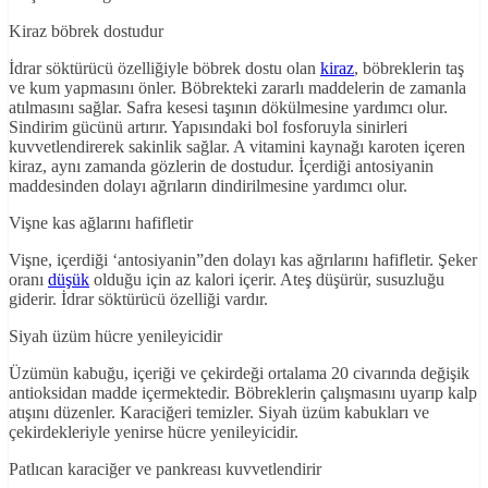
Kiraz böbrek dostudur
İdrar söktürücü özelliğiyle böbrek dostu olan
kiraz
, böbreklerin taş
ve kum yapmasını önler. Böbrekteki zararlı maddelerin de zamanla
atılmasını sağlar. Safra kesesi taşının dökülmesine yardımcı olur.
Sindirim gücünü artırır. Yapısındaki bol fosforuyla sinirleri
kuvvetlendirerek sakinlik sağlar. A vitamini kaynağı karoten içeren
kiraz, aynı zamanda gözlerin de dostudur. İçerdiği antosiyanin
maddesinden dolayı ağrıların dindirilmesine yardımcı olur.
Vişne kas ağlarını hafifletir
Vişne, içerdiği ‘antosiyanin”den dolayı kas ağrılarını hafifletir. Şeker
oranı
düşük
olduğu için az kalori içerir. Ateş düşürür, susuzluğu
giderir. İdrar söktürücü özelliği vardır.
Siyah üzüm hücre yenileyicidir
Üzümün kabuğu, içeriği ve çekirdeği ortalama 20 civarında değişik
antioksidan madde içermektedir. Böbreklerin çalışmasını uyarıp kalp
atışını düzenler. Karaciğeri temizler. Siyah üzüm kabukları ve
çekirdekleriyle yenirse hücre yenileyicidir.
Patlıcan karaciğer ve pankreası kuvvetlendirir