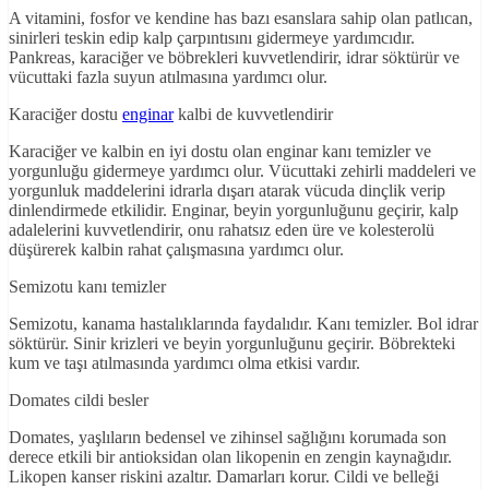
A vitamini, fosfor ve kendine has bazı esanslara sahip olan patlıcan,
sinirleri teskin edip kalp çarpıntısını gidermeye yardımcıdır.
Pankreas, karaciğer ve böbrekleri kuvvetlendirir, idrar söktürür ve
vücuttaki fazla suyun atılmasına yardımcı olur.
Karaciğer dostu
enginar
kalbi de kuvvetlendirir
Karaciğer ve kalbin en iyi dostu olan enginar kanı temizler ve
yorgunluğu gidermeye yardımcı olur. Vücuttaki zehirli maddeleri ve
yorgunluk maddelerini idrarla dışarı atarak vücuda dinçlik verip
dinlendirmede etkilidir. Enginar, beyin yorgunluğunu geçirir, kalp
adalelerini kuvvetlendirir, onu rahatsız eden üre ve kolesterolü
düşürerek kalbin rahat çalışmasına yardımcı olur.
Semizotu kanı temizler
Semizotu, kanama hastalıklarında faydalıdır. Kanı temizler. Bol idrar
söktürür. Sinir krizleri ve beyin yorgunluğunu geçirir. Böbrekteki
kum ve taşı atılmasında yardımcı olma etkisi vardır.
Domates cildi besler
Domates, yaşlıların bedensel ve zihinsel sağlığını korumada son
derece etkili bir antioksidan olan likopenin en zengin kaynağıdır.
Likopen kanser riskini azaltır. Damarları korur. Cildi ve belleği