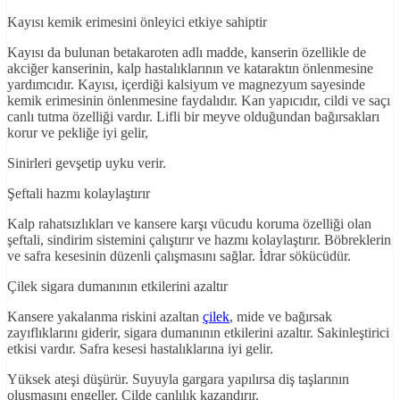
Kayısı kemik erimesini önleyici etkiye sahiptir
Kayısı da bulunan betakaroten adlı madde, kanserin özellikle de
akciğer kanserinin, kalp hastalıklarının ve kataraktın önlenmesine
yardımcıdır. Kayısı, içerdiği kalsiyum ve magnezyum sayesinde
kemik erimesinin önlenmesine faydalıdır. Kan yapıcıdır, cildi ve saçı
canlı tutma özelliği vardır. Lifli bir meyve olduğundan bağırsakları
korur ve pekliğe iyi gelir,
Sinirleri gevşetip uyku verir.
Şeftali hazmı kolaylaştırır
Kalp rahatsızlıkları ve kansere karşı vücudu koruma özelliği olan
şeftali, sindirim sistemini çalıştırır ve hazmı kolaylaştırır. Böbreklerin
ve safra kesesinin düzenli çalışmasını sağlar. İdrar sökücüdür.
Çilek sigara dumanının etkilerini azaltır
Kansere yakalanma riskini azaltan
çilek
, mide ve bağırsak
zayıflıklarını giderir, sigara dumanının etkilerini azaltır. Sakinleştirici
etkisi vardır. Safra kesesi hastalıklarına iyi gelir.
Yüksek ateşi düşürür. Suyuyla gargara yapılırsa diş taşlarının
oluşmasını engeller. Cilde canlılık kazandırır.