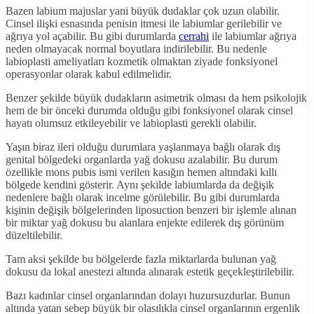
Bazen labium majuslar yani büyük dudaklar çok uzun olabilir.
Cinsel ilişki esnasında penisin itmesi ile labiumlar gerilebilir ve
ağrıya yol açabilir. Bu gibi durumlarda
cerrahi
ile labiumlar ağrıya
neden olmayacak normal boyutlara indirilebilir. Bu nedenle
labioplasti ameliyatları kozmetik olmaktan ziyade fonksiyonel
operasyonlar olarak kabul edilmelidir.
Benzer şekilde büyük dudakların asimetrik olması da hem psikolojik
hem de bir önceki durumda olduğu gibi fonksiyonel olarak cinsel
hayatı olumsuz etkileyebilir ve labioplasti gerekli olabilir.
Yaşın biraz ileri olduğu durumlara yaşlanmaya bağlı olarak dış
genital bölgedeki organlarda yağ dokusu azalabilir. Bu durum
özellikle mons pubis ismi verilen kasığın hemen altındaki kıllı
bölgede kendini gösterir. Aynı şekilde labiumlarda da değişik
nedenlere bağlı olarak incelme görülebilir. Bu gibi durumlarda
kişinin değişik bölgelerinden liposuction benzeri bir işlemle alınan
bir miktar yağ dokusu bu alanlara enjekte edilerek dış görünüm
düzeltilebilir.
Tam aksi şekilde bu bölgelerde fazla miktarlarda bulunan yağ
dokusu da lokal anestezi altında alınarak estetik geçekleştirilebilir.
Bazı kadınlar cinsel organlarından dolayı huzursuzdurlar. Bunun
altında yatan sebep büyük bir olasılıkla cinsel organlarının ergenlik