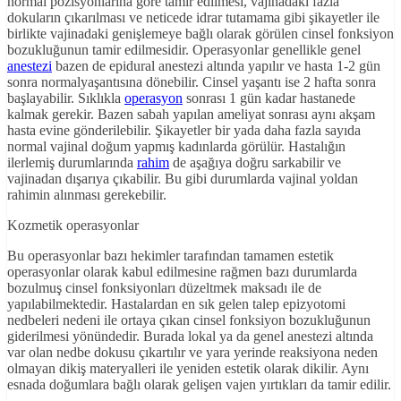
normal pozisyonlarına göre tamir edilmesi, vajinadaki fazla
dokuların çıkarılması ve neticede idrar tutamama gibi şikayetler ile
birlikte vajinadaki genişlemeye bağlı olarak görülen cinsel fonksiyon
bozukluğunun tamir edilmesidir. Operasyonlar genellikle genel
anestezi
bazen de epidural anestezi altında yapılır ve hasta 1-2 gün
sonra normalyaşantısına dönebilir. Cinsel yaşantı ise 2 hafta sonra
başlayabilir. Sıklıkla
operasyon
sonrası 1 gün kadar hastanede
kalmak gerekir. Bazen sabah yapılan ameliyat sonrası aynı akşam
hasta evine gönderilebilir. Şikayetler bir yada daha fazla sayıda
normal vajinal doğum yapmış kadınlarda görülür. Hastalığın
ilerlemiş durumlarında
rahim
de aşağıya doğru sarkabilir ve
vajinadan dışarıya çıkabilir. Bu gibi durumlarda vajinal yoldan
rahimin alınması gerekebilir.
Kozmetik operasyonlar
Bu operasyonlar bazı hekimler tarafından tamamen estetik
operasyonlar olarak kabul edilmesine rağmen bazı durumlarda
bozulmuş cinsel fonksiyonları düzeltmek maksadı ile de
yapılabilmektedir. Hastalardan en sık gelen talep epizyotomi
nedbeleri nedeni ile ortaya çıkan cinsel fonksiyon bozukluğunun
giderilmesi yönündedir. Burada lokal ya da genel anestezi altında
var olan nedbe dokusu çıkartılır ve yara yerinde reaksiyona neden
olmayan dikiş materyalleri ile yeniden estetik olarak dikilir. Aynı
esnada doğumlara bağlı olarak gelişen vajen yırtıkları da tamir edilir.