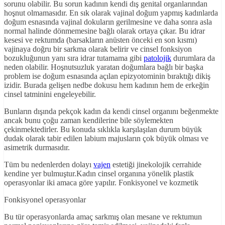
sorunu olabilir. Bu sorun kadının kendi dış genital organlarından
hoşnut olmamasıdır. En sık olarak vajinal doğum yapmış kadınlarda
doğum esnasında vajinal dokuların gerilmesine ve daha sonra asla
normal halinde dönmemesine bağlı olarak ortaya çıkar. Bu idrar
kesesi ve rektumda (barsakların anüsten önceki en son kısmı)
vajinaya doğru bir sarkma olarak belirir ve cinsel fonksiyon
bozukluğunun yanı sıra idrar tutamama gibi
patolojik
durumlara da
neden olabilir. Hoşnutsuzluk yaratan doğumlara bağlı bir başka
problem ise doğum esnasında açılan epizyotominin bıraktığı dikiş
izidir. Burada gelişen nedbe dokusu hem kadının hem de erkeğin
cinsel tatminini engeleyebilir.
Bunların dışında pekçok kadın da kendi cinsel organını beğenmekte
ancak bunu çoğu zaman kendilerine bile söylemekten
çekinmektedirler. Bu konuda sıklıkla karşılaşılan durum büyük
dudak olarak tabir edilen labium majusların çok büyük olması ve
asimetrik durmasıdır.
Tüm bu nedenlerden dolayı
vajen
estetiği jinekolojik cerrahide
kendine yer bulmuştur.Kadın cinsel organına yönelik plastik
operasyonlar iki amaca göre yapılır. Fonkisyonel ve kozmetik
Fonkisyonel operasyonlar
Bu tür operasyonlarda amaç sarkmış olan mesane ve rektumun