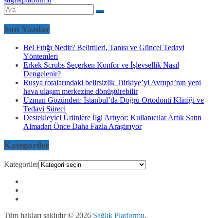
Son Yazılar
Bel Fıtığı Nedir? Belirtileri, Tanısı ve Güncel Tedavi
Yöntemleri
Erkek Scrubs Seçerken Konfor ve İşlevsellik Nasıl
Dengelenir?
Rusya rotalarındaki belirsizlik Türkiye’yi Avrupa’nın yeni
hava ulaşım merkezine dönüştürebilir
Uzman Gözünden: İstanbul’da Doğru Ortodonti Kliniği ve
Tedavi Süreci
Destekleyici Ürünlere İlgi Artıyor: Kullanıcılar Artık Satın
Almadan Önce Daha Fazla Araştırıyor
Kategoriler
Kategoriler
Tüm hakları saklıdır © 2026
Sağlık Platformu
.