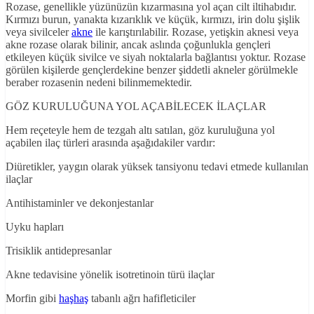
Rozase, genellikle yüzünüzün kızarmasına yol açan cilt iltihabıdır.
Kırmızı burun, yanakta kızarıklık ve küçük, kırmızı, irin dolu şişlik
veya sivilceler
akne
ile karıştırılabilir. Rozase, yetişkin aknesi veya
akne rozase olarak bilinir, ancak aslında çoğunlukla gençleri
etkileyen küçük sivilce ve siyah noktalarla bağlantısı yoktur. Rozase
görülen kişilerde gençlerdekine benzer şiddetli akneler görülmekle
beraber rozasenin nedeni bilinmemektedir.
GÖZ KURULUĞUNA YOL AÇABİLECEK İLAÇLAR
Hem reçeteyle hem de tezgah altı satılan, göz kuruluğuna yol
açabilen ilaç türleri arasında aşağıdakiler vardır:
Diüretikler, yaygın olarak yüksek tansiyonu tedavi etmede kullanılan
ilaçlar
Antihistaminler ve dekonjestanlar
Uyku hapları
Trisiklik antidepresanlar
Akne tedavisine yönelik isotretinoin türü ilaçlar
Morfin gibi
haşhaş
tabanlı ağrı hafifleticiler