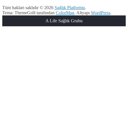
Tüm hakları saklıdır © 2026
Sağlık Platformu
.
Tema: ThemeGrill tarafından
ColorMag
. Altyapı
WordPress
.
A Life Sağlık Grubu