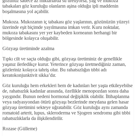
gözünüz sadece az miktarlarda su üretiyorsa, yağ ve mukoza
tabakaları göz kuruluğu olanların aşina olduğu ipli maddenin
boşalmasına yol açabilir.
Mukoza. Mukozanın iç tabakası göz yaşlarının, gözünüzün yüzeyi
üzerinde eşit biçimde yayılmasına imkan verir. Kuru noktalar,
mukoza tabakasını yer yer kaybeden korneanın herhangi bir
bölgesinde kolayca oluşabilir.
Gözyaşı üretiminde azalma
Tıpkı cilt ve saçta olduğu gibi, gözyaşı üretiminiz de genellikle
yaşınız ilerledikçe kurur. Yeterince gözyaşı üretmediğiniz zaman,
gözleriniz kolayca tahriş olur. Bu rahatsızlığın tıbbi adı
keratokonjunktivit sikka’dır.
Göz kuruluğu hem erkekleri hem de kadınları her yaşta etkileyebilse
de, rahatsızlık kadınlar arasında, özellikle menopozdan sonra daha
yaygındır. Bunun nedeni hormonal değişiklik olabilir. İltihaplanma
veya radyasyondan ötürü gözyaşı bezlerinde meydana gelen hasar
gözyaşı üretimini sekteye uğratabilir. Göz kuruluğu aynı zamanda
romatoid arterit, lupus, skleroderma ve Sjogren sendromu gibi tıbbi
rahatsızlıklarla da ilişkilendirilir.
Rozase (Gülleme)