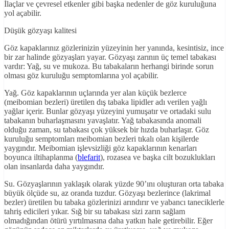
İlaçlar ve çevresel etkenler gibi başka nedenler de göz kuruluğuna
yol açabilir.
Düşük gözyaşı kalitesi
Göz kapaklarınız gözlerinizin yüzeyinin her yanında, kesintisiz, ince
bir zar halinde gözyaşları yayar. Gözyaşı zarının üç temel tabakası
vardır: Yağ, su ve mukoza. Bu tabakaların herhangi birinde sorun
olması göz kuruluğu semptomlarına yol açabilir.
Yağ. Göz kapaklarının uçlarında yer alan küçük bezlerce
(meibomian bezleri) üretilen dış tabaka lipidler adı verilen yağlı
yağlar içerir. Bunlar gözyaşı yüzeyini yumuşatır ve ortadaki sulu
tabakanın buharlaşmasını yavaşlatır. Yağ tabakasında anomali
olduğu zaman, su tabakası çok yüksek bir hızda buharlaşır. Göz
kuruluğu semptomları meibomian bezleri tıkalı olan kişilerde
yaygındır. Meibomian işlevsizliği göz kapaklarının kenarları
boyunca iltihaplanma (
blefarit
), rozasea ve başka cilt bozuklukları
olan insanlarda daha yaygındır.
Su. Gözyaşlarının yaklaşık olarak yüzde 90’ını oluşturan orta tabaka
büyük ölçüde su, az oranda tuzdur. Gözyaşı bezlerince (lakrimal
bezler) üretilen bu tabaka gözlerinizi arındırır ve yabancı taneciklerle
tahriş edicileri yıkar. Sığ bir su tabakası sizi zarın sağlam
olmadığından ötürü yırtılmasına daha yatkın hale getirebilir. Eğer