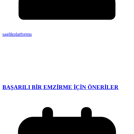
saglikplatformu
BAŞARILI BİR EMZİRME İÇİN ÖNERİLER