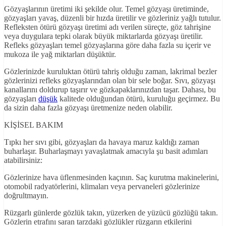
Gözyaşlarının üretimi iki şekilde olur. Temel gözyaşı üretiminde,
gözyaşları yavaş, düzenli bir hızda üretilir ve gözleriniz yağlı tutulur.
Refleksten ötürü gözyaşı üretimi adı verilen süreçte, göz tahrişine
veya duygulara tepki olarak büyük miktarlarda gözyaşı üretilir.
Refleks gözyaşları temel gözyaşlarına göre daha fazla su içerir ve
mukoza ile yağ miktarları düşüktür.
Gözlerinizde kuruluktan ötürü tahriş olduğu zaman, lakrimal bezler
gözlerinizi refleks gözyaşlarından olan bir sele boğar. Sıvı, gözyaşı
kanallarını doldurup taşırır ve gözkapaklarınızdan taşar. Dahası, bu
gözyaşları
düşük
kalitede olduğundan ötürü, kuruluğu geçirmez. Bu
da sizin daha fazla gözyaşı üretmenize neden olabilir.
KİŞİSEL BAKIM
Tıpkı her sıvı gibi, gözyaşları da havaya maruz kaldığı zaman
buharlaşır. Buharlaşmayı yavaşlatmak amacıyla şu basit adımları
atabilirsiniz:
Gözlerinize hava üflenmesinden kaçının. Saç kurutma makinelerini,
otomobil radyatörlerini, klimaları veya pervaneleri gözlerinize
doğrultmayın.
Rüzgarlı günlerde gözlük takın, yüzerken de yüzücü gözlüğü takın.
Gözlerin etrafını saran tarzdaki gözlükler rüzgarın etkilerini