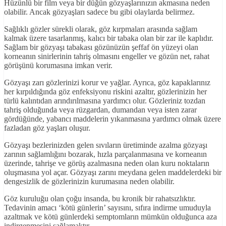
Hüzünlü bir film veya bir düğün gözyaşlarınızın akmasına neden
olabilir. Ancak gözyaşları sadece bu gibi olaylarda belirmez.
Sağlıklı gözler sürekli olarak, göz kırpmaları arasında sağlam
kalmak üzere tasarlanmış, kalıcı bir tabaka olan bir zar ile kaplıdır.
Sağlam bir gözyaşı tabakası gözünüzün şeffaf ön yüzeyi olan
korneanın sinirlerinin tahriş olmasını engeller ve gözün net, rahat
görüşünü korumasına imkan verir.
Gözyaşı zarı gözlerinizi korur ve yağlar. Ayrıca, göz kapaklarınız
her kırpıldığında göz enfeksiyonu riskini azaltır, gözlerinizin her
türlü kalıntıdan arındırılmasına yardımcı olur. Gözleriniz tozdan
tahriş olduğunda veya rüzgardan, dumandan veya isten zarar
gördüğünde, yabancı maddelerin yıkanmasına yardımcı olmak üzere
fazladan göz yaşları oluşur.
Gözyaşı bezlerinizden gelen sıvıların üretiminde azalma gözyaşı
zarının sağlamlığını bozarak, hızla parçalanmasına ve korneanın
üzerinde, tahrişe ve görüş azalmasına neden olan kuru noktaların
oluşmasına yol açar. Gözyaşı zarını meydana gelen maddelerdeki bir
dengesizlik de gözlerinizin kurumasına neden olabilir.
Göz kuruluğu olan çoğu insanda, bu kronik bir rahatsızlıktır.
Tedavinin amacı ‘kötü günlerin’ sayısını, sıfıra indirme umuduyla
azaltmak ve kötü günlerdeki semptomların mümkün olduğunca aza
indirgenmesini sağlamaktır.