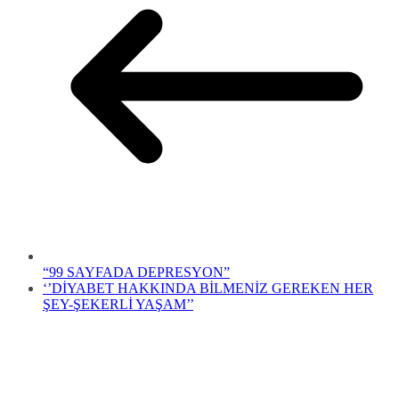
“99 SAYFADA DEPRESYON”
‘’DİYABET HAKKINDA BİLMENİZ GEREKEN HER
ŞEY-ŞEKERLİ YAŞAM’’