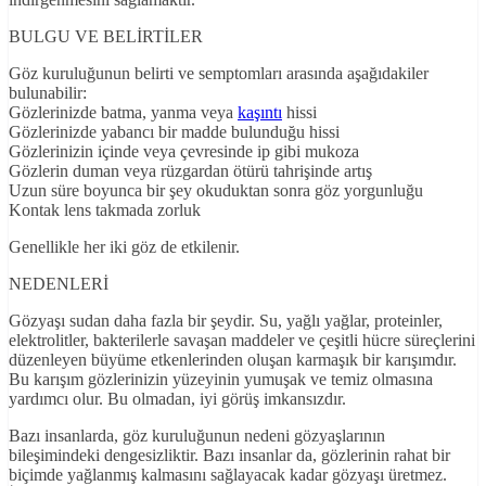
BULGU VE BELİRTİLER
Göz kuruluğunun belirti ve semptomları arasında aşağıdakiler
bulunabilir:
Gözlerinizde batma, yanma veya
kaşıntı
hissi
Gözlerinizde yabancı bir madde bulunduğu hissi
Gözlerinizin içinde veya çevresinde ip gibi mukoza
Gözlerin duman veya rüzgardan ötürü tahrişinde artış
Uzun süre boyunca bir şey okuduktan sonra göz yorgunluğu
Kontak lens takmada zorluk
Genellikle her iki göz de etkilenir.
NEDENLERİ
Gözyaşı sudan daha fazla bir şeydir. Su, yağlı yağlar, proteinler,
elektrolitler, bakterilerle savaşan maddeler ve çeşitli hücre süreçlerini
düzenleyen büyüme etkenlerinden oluşan karmaşık bir karışımdır.
Bu karışım gözlerinizin yüzeyinin yumuşak ve temiz olmasına
yardımcı olur. Bu olmadan, iyi görüş imkansızdır.
Bazı insanlarda, göz kuruluğunun nedeni gözyaşlarının
bileşimindeki dengesizliktir. Bazı insanlar da, gözlerinin rahat bir
biçimde yağlanmış kalmasını sağlayacak kadar gözyaşı üretmez.