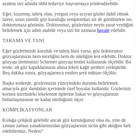
azalma sizi adında tıbbi tedaviye başvurmaya yönlendirebilir.
Eğer, kızarmış, tahriş olan, yorgun veya acıyan gözler dahil olmak
üzere, uzun süredir göz kuruluğu semptomları siz de görülmekte ise,
doktorunuza görünün. Doktorunuz, gözlerinize neyin zarar verdiğini
belirlemek için adım atabilir veya sizi bir uzmana
havale
edebilir.
TARAMA VE TANI
Eğer gözlerinizde kuruluk ve tahriş hissi varsa, göz doktorunuz
gözyaşlarınızın hem niceliğini hem de niteliğini test edebilir. Doktor
gözyaşı üretiminizi Schirmer gözyaşı testini kullanarak ölçebilir. Bu
testte, alt göz kapaklarınızın altına lekeli kağıt şeritleri yerleştirilir.
Beş dakika sonra, gözyaşlarınca emilen şerit miktarı ölçülür.
Başka testlerde, gözlerinizin yüzeyindeki durumu belirlemek
amacıyla göz damlaları içerisinde özel boyalar kullanılır. Gözleriniz
kornea üzerindeki lekelenme tiplerine bakar ve gözyaşlarının
buharlaşmasının ne kadar sürdüğünü ölçer.
KOMPLİKASYONLAR
Kulağa çelişkili gelebilir ancak göz kuruluğunuz olsa da, yine de
zaman zaman yanaklarınızdan gözyaşlarının sicim gibi aktığını fark
edebilirsiniz. Neden?