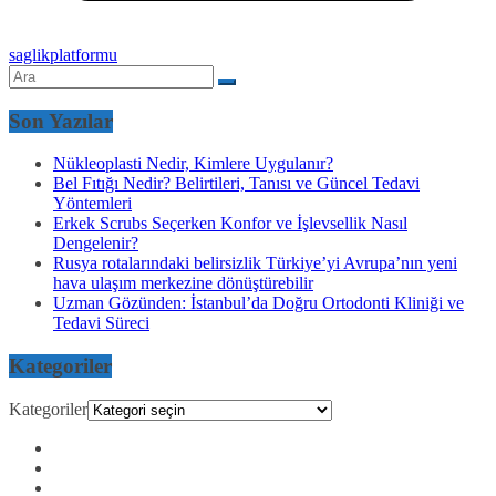
saglikplatformu
Son Yazılar
Nükleoplasti Nedir, Kimlere Uygulanır?
Bel Fıtığı Nedir? Belirtileri, Tanısı ve Güncel Tedavi
Yöntemleri
Erkek Scrubs Seçerken Konfor ve İşlevsellik Nasıl
Dengelenir?
Rusya rotalarındaki belirsizlik Türkiye’yi Avrupa’nın yeni
hava ulaşım merkezine dönüştürebilir
Uzman Gözünden: İstanbul’da Doğru Ortodonti Kliniği ve
Tedavi Süreci
Kategoriler
Kategoriler