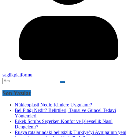
saglikplatformu
Son Yazılar
Nükleoplasti Nedir, Kimlere Uygulanır?
Bel Fıtığı Nedir? Belirtileri, Tanısı ve Güncel Tedavi
Yöntemleri
Erkek Scrubs Seçerken Konfor ve İşlevsellik Nasıl
Dengelenir?
Rusya rotalarındaki belirsizlik Türkiye’yi Avrupa’nın yeni