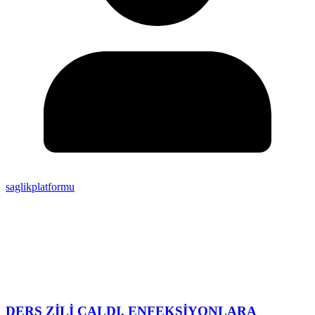
saglikplatformu
DERS ZİLİ ÇALDI, ENFEKSİYONLARA