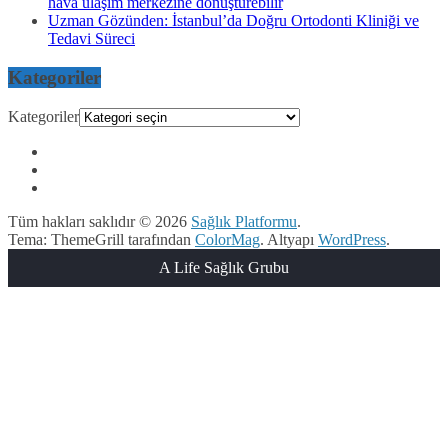
hava ulaşım merkezine dönüştürebilir
Uzman Gözünden: İstanbul’da Doğru Ortodonti Kliniği ve
Tedavi Süreci
Kategoriler
Kategoriler
Tüm hakları saklıdır © 2026
Sağlık Platformu
.
Tema: ThemeGrill tarafından
ColorMag
. Altyapı
WordPress
.
A Life Sağlık Grubu