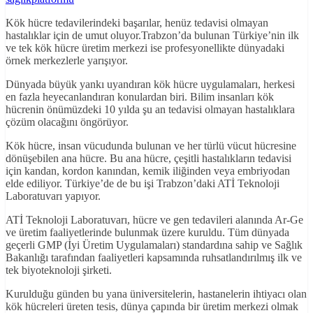
Kök hücre tedavilerindeki başarılar, henüz tedavisi olmayan
hastalıklar için de umut oluyor.Trabzon’da bulunan Türkiye’nin ilk
ve tek kök hücre üretim merkezi ise profesyonellikte dünyadaki
örnek merkezlerle yarışıyor.
Dünyada büyük yankı uyandıran kök hücre uygulamaları, herkesi
en fazla heyecanlandıran konulardan biri. Bilim insanları kök
hücrenin önümüzdeki 10 yılda şu an tedavisi olmayan hastalıklara
çözüm olacağını öngörüyor.
Kök hücre, insan vücudunda bulunan ve her türlü vücut hücresine
dönüşebilen ana hücre. Bu ana hücre, çeşitli hastalıkların tedavisi
için kandan, kordon kanından, kemik iliğinden veya embriyodan
elde ediliyor. Türkiye’de de bu işi Trabzon’daki ATİ Teknoloji
Laboratuvarı yapıyor.
ATİ Teknoloji Laboratuvarı, hücre ve gen tedavileri alanında Ar-Ge
ve üretim faaliyetlerinde bulunmak üzere kuruldu. Tüm dünyada
geçerli GMP (İyi Üretim Uygulamaları) standardına sahip ve Sağlık
Bakanlığı tarafından faaliyetleri kapsamında ruhsatlandırılmış ilk ve
tek biyoteknoloji şirketi.
Kurulduğu günden bu yana üniversitelerin, hastanelerin ihtiyacı olan
kök hücreleri üreten tesis, dünya çapında bir üretim merkezi olmak