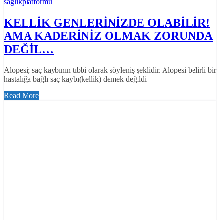
saglikplatformu
KELLİK GENLERİNİZDE OLABİLİR!
AMA KADERİNİZ OLMAK ZORUNDA
DEĞİL…
Alopesi; saç kaybının tıbbi olarak söyleniş şeklidir. Alopesi belirli bir
hastalığa bağlı saç kaybı(kellik) demek değildi
Read More