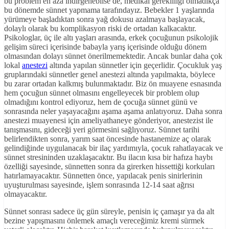
bu problem en aza indirgenebilse de, medikal gerekliliği olmadıkça
bu dönemde sünnet yapmama tarafındayız. Bebekler 1 yaşlarında
yürümeye başladıktan sonra yağ dokusu azalmaya başlayacak,
dolaylı olarak bu komplikasyon riski de ortadan kalkacaktır.
Psikologlar, üç ile altı yaşları arasında, erkek çocuğunun psikolojik
gelişim süreci içerisinde babayla yarış içerisinde olduğu dönem
olmasından dolayı sünnet önerilmemektedir. Ancak bunlar daha çok
lokal
anestezi
altında yapılan sünnetler için geçerlidir. Çocukluk yaş
gruplarındaki sünnetler genel anestezi altında yapılmakta, böylece
bu zarar ortadan kalkmış bulunmaktadır. Biz ön muayene esnasında
hem çocuğun sünnet olmasını engelleyecek bir problem olup
olmadığını kontrol ediyoruz, hem de çocuğa sünnet günü ve
sonrasında neler yaşayacağını aşama aşama anlatıyoruz. Daha sonra
anestezi muayenesi için ameliyathaneye gönderiyor, anestezist ile
tanışmasını, gideceği yeri görmesini sağlıyoruz. Sünnet tarihi
belirlendikten sonra, yarım saat öncesinde hastanemize aç olarak
gelindiğinde uygulanacak bir ilaç yardımıyla, çocuk rahatlayacak ve
sünnet stresininden uzaklaşacaktır. Bu ilacın kısa bir hafıza haybı
özelliği sayesinde, sünnetten sonra da girerken hissettiği korkuları
hatırlamayacaktır. Sünnetten önce, yapılacak penis sinirlerinin
uyuşturulması sayesinde, işlem sonrasında 12-14 saat ağrısı
olmayacaktır.
Sünnet sonrası sadece üç gün süreyle, penisin iç çamaşır ya da alt
bezine yapışmasını önlemek amaçlı vereceğimiz kremi sürmek