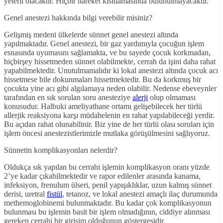
yeterli olacaktır. Hiçbir hareket kısıtlamasında bulunulmayacaktır.
Genel anestezi hakkında bilgi verebilir misiniz?
Gelişmiş medeni ülkelerde sünnet genel anestezi altında
yapılmaktadır. Genel anestezi, bir gaz yardımıyla çocuğun işlem
esnasında uyumasını sağlamakta, ve bu sayede çocuk korkmadan,
hiçbirşey hissetmeden sünnet olabilmekte, cerrah da işini daha rahat
yapabilmektedir. Unutulmamalıdır ki lokal anestezi altında çocuk acı
hissetmese bile dokunmaları hissetmektedir. Bu da korkmuş bir
çocukta yine acı gibi algılamaya neden olabilir. Nedense ebeveynler
tarafından en sık sorulan soru anesteziye
alerji
olup olmaması
konusudur. Halbuki ameliyathane ortamı gelişebilecek her türlü
allerjik reaksiyona karşı müdahelenin en rahat yapılabileceği yerdir.
Bu açıdan rahat olunabilinir. Biz yine de her türlü olası soruları için
işlem öncesi anestezistlerimizle mutlaka görüşülmesini sağlıyoruz.
Sünnetin komplikasyonları nelerdir?
Oldukça sık yapılan bu cerrahi işlemin komplikasyon oranı yüzde
2’ye kadar çıkabilmektedir ve rapor edilenler arasında kanama,
infeksiyon, frenulum ülseri, penil yapışıklıklar, uzun kalmış sünnet
derisi, uretral
fistül
, tetanoz, ve lokal anestezi amaçlı ilaç durumunda
methemoglobinemi bulunmaktadır. Bu kadar çok komplikasyonun
bulunması bu işlemin basit bir işlem olmadığının, ciddiye alınması
gereken cerrahi bir girişim olduğunun göstergesidir.