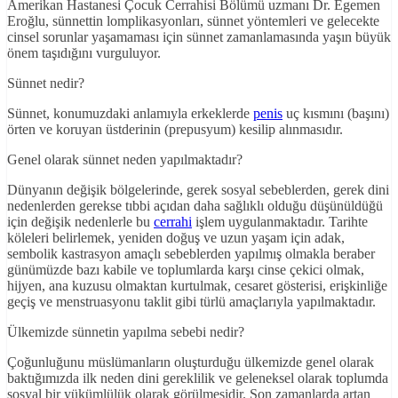
Amerikan Hastanesi Çocuk Cerrahisi Bölümü uzmanı Dr. Egemen
Eroğlu, sünnettin lomplikasyonları, sünnet yöntemleri ve gelecekte
cinsel sorunlar yaşamaması için sünnet zamanlamasında yaşın büyük
önem taşıdığını vurguluyor.
Sünnet nedir?
Sünnet, konumuzdaki anlamıyla erkeklerde
penis
uç kısmını (başını)
örten ve koruyan üstderinin (prepusyum) kesilip alınmasıdır.
Genel olarak sünnet neden yapılmaktadır?
Dünyanın değişik bölgelerinde, gerek sosyal sebeblerden, gerek dini
nedenlerden gerekse tıbbi açıdan daha sağlıklı olduğu düşünüldüğü
için değişik nedenlerle bu
cerrahi
işlem uygulanmaktadır. Tarihte
köleleri belirlemek, yeniden doğuş ve uzun yaşam için adak,
sembolik kastrasyon amaçlı sebeblerden yapılmış olmakla beraber
günümüzde bazı kabile ve toplumlarda karşı cinse çekici olmak,
hijyen, ana kuzusu olmaktan kurtulmak, cesaret gösterisi, erişkinliğe
geçiş ve menstruasyonu taklit gibi türlü amaçlarıyla yapılmaktadır.
Ülkemizde sünnetin yapılma sebebi nedir?
Çoğunluğunu müslümanların oluşturduğu ülkemizde genel olarak
baktığımızda ilk neden dini gereklilik ve geleneksel olarak toplumda
sosyal bir yükümlülük olarak görülmesidir. Son zamanlarda artan