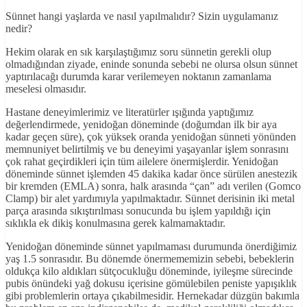
Sünnet hangi yaşlarda ve nasıl yapılmalıdır? Sizin uygulamanız
nedir?
Hekim olarak en sık karşılaştığımız soru sünnetin gerekli olup
olmadığından ziyade, eninde sonunda sebebi ne olursa olsun sünnet
yaptırılacağı durumda karar verilemeyen noktanın zamanlama
meselesi olmasıdır.
Hastane deneyimlerimiz ve literatürler ışığında yaptığımız
değerlendirmede, yenidoğan döneminde (doğumdan ilk bir aya
kadar geçen süre), çok yüksek oranda yenidoğan sünneti yönünden
memnuniyet belirtilmiş ve bu deneyimi yaşayanlar işlem sonrasını
çok rahat geçirdikleri için tüm ailelere önermişlerdir. Yenidoğan
döneminde sünnet işlemden 45 dakika kadar önce sürülen anestezik
bir kremden (EMLA) sonra, halk arasında “çan” adı verilen (Gomco
Clamp) bir alet yardımıyla yapılmaktadır. Sünnet derisinin iki metal
parça arasında sıkıştırılması sonucunda bu işlem yapıldığı için
sıklıkla ek dikiş konulmasına gerek kalmamaktadır.
Yenidoğan döneminde sünnet yapılmaması durumunda önerdiğimiz
yaş 1.5 sonrasıdır. Bu dönemde önermememizin sebebi, bebeklerin
oldukça kilo aldıkları sütçocukluğu döneminde, iyileşme sürecinde
pubis önündeki yağ dokusu içerisine gömülebilen peniste yapışıklık
gibi problemlerin ortaya çıkabilmesidir. Hernekadar düzgün bakımla