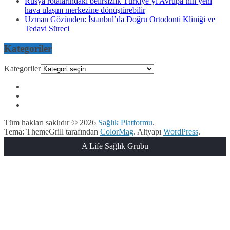
Rusya rotalarındaki belirsizlik Türkiye’yi Avrupa’nın yeni
hava ulaşım merkezine dönüştürebilir
Uzman Gözünden: İstanbul’da Doğru Ortodonti Kliniği ve
Tedavi Süreci
Kategoriler
Kategoriler
Tüm hakları saklıdır © 2026
Sağlık Platformu
.
Tema: ThemeGrill tarafından
ColorMag
. Altyapı
WordPress
.
A Life Sağlık Grubu