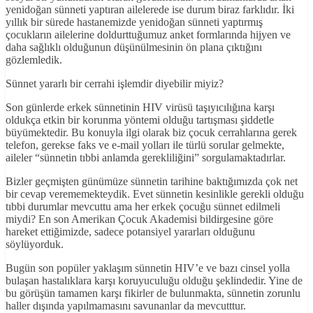
yenidoğan sünneti yaptıran ailelerede ise durum biraz farklıdır. İki
yıllık bir sürede hastanemizde yenidoğan sünneti yaptırmış
çocukların ailelerine doldurttuğumuz anket formlarında hijyen ve
daha sağlıklı olduğunun düşünülmesinin ön plana çıktığını
gözlemledik.
Sünnet yararlı bir cerrahi işlemdir diyebilir miyiz?
Son günlerde erkek sünnetinin HIV virüsü taşıyıcılığına karşı
oldukça etkin bir korunma yöntemi olduğu tartışması şiddetle
büyümektedir. Bu konuyla ilgi olarak biz çocuk cerrahlarına gerek
telefon, gerekse faks ve e-mail yolları ile türlü sorular gelmekte,
aileler “sünnetin tıbbi anlamda gerekliliğini” sorgulamaktadırlar.
Bizler geçmişten günümüze sünnetin tarihine baktığımızda çok net
bir cevap verememekteydik. Evet sünnetin kesinlikle gerekli olduğu
tıbbi durumlar mevcuttu ama her erkek çocuğu sünnet edilmeli
miydi? En son Amerikan Çocuk Akademisi bildirgesine göre
hareket ettiğimizde, sadece potansiyel yararları olduğunu
söylüyorduk.
Bugün son popüler yaklaşım sünnetin HIV’e ve bazı cinsel yolla
bulaşan hastalıklara karşı koruyuculuğu olduğu şeklindedir. Yine de
bu görüşün tamamen karşı fikirler de bulunmakta, sünnetin zorunlu
haller dışında yapılmamasını savunanlar da mevcutttur.