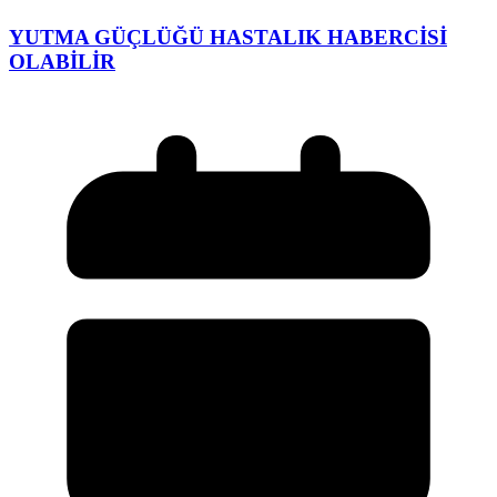
YUTMA GÜÇLÜĞÜ HASTALIK HABERCİSİ
OLABİLİR