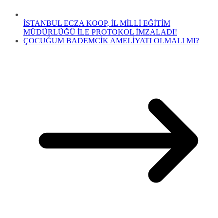
İSTANBUL ECZA KOOP, İL MİLLİ EĞİTİM
MÜDÜRLÜĞÜ İLE PROTOKOL İMZALADI!
ÇOCUĞUM BADEMCİK AMELİYATI OLMALI MI?