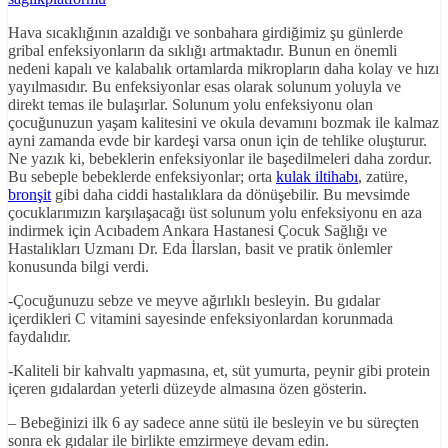
Hava sıcaklığının azaldığı ve sonbahara girdiğimiz şu günlerde
gribal enfeksiyonların da sıklığı artmaktadır. Bunun en önemli
nedeni kapalı ve kalabalık ortamlarda mikropların daha kolay ve hızı
yayılmasıdır. Bu enfeksiyonlar esas olarak solunum yoluyla ve
direkt temas ile bulaşırlar. Solunum yolu enfeksiyonu olan
çocuğunuzun yaşam kalitesini ve okula devamını bozmak ile kalmaz
ayni zamanda evde bir kardeşi varsa onun için de tehlike oluşturur.
Ne yazık ki, bebeklerin enfeksiyonlar ile başedilmeleri daha zordur.
Bu sebeple bebeklerde enfeksiyonlar; orta
kulak iltihabı
, zatüre,
bronşit
gibi daha ciddi hastalıklara da dönüşebilir. Bu mevsimde
çocuklarımızın karşılaşacağı üst solunum yolu enfeksiyonu en aza
indirmek için Acıbadem Ankara Hastanesi Çocuk Sağlığı ve
Hastalıkları Uzmanı Dr. Eda İlarslan, basit ve pratik önlemler
konusunda bilgi verdi.
-Çocuğunuzu sebze ve meyve ağırlıklı besleyin. Bu gıdalar
içerdikleri C vitamini sayesinde enfeksiyonlardan korunmada
faydalıdır.
-Kaliteli bir kahvaltı yapmasına, et, süt yumurta, peynir gibi protein
içeren gıdalardan yeterli düzeyde almasına özen gösterin.
– Bebeğinizi ilk 6 ay sadece anne sütü ile besleyin ve bu süreçten
sonra ek gıdalar ile birlikte emzirmeye devam edin.