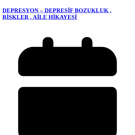
DEPRESYON – DEPRESİF BOZUKLUK ,
RİSKLER , AİLE HİKAYESİ