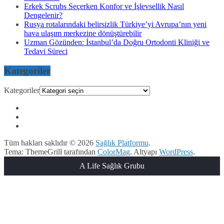
Erkek Scrubs Seçerken Konfor ve İşlevsellik Nasıl
Dengelenir?
Rusya rotalarındaki belirsizlik Türkiye’yi Avrupa’nın yeni
hava ulaşım merkezine dönüştürebilir
Uzman Gözünden: İstanbul’da Doğru Ortodonti Kliniği ve
Tedavi Süreci
Kategoriler
Kategoriler
Tüm hakları saklıdır © 2026
Sağlık Platformu
.
Tema: ThemeGrill tarafından
ColorMag
. Altyapı
WordPress
.
A Life Sağlık Grubu