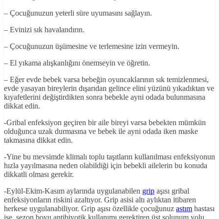
– Çocuğunuzun yeterli süre uyumasını sağlayın.
– Evinizi sık havalandırın.
– Çocuğunuzun üşümesine ve terlemesine izin vermeyin.
– El yıkama alışkanlığını önemseyin ve öğretin.
– Eğer evde bebek varsa bebeğin oyuncaklarının sık temizlenmesi,
evde yasayan bireylerin dışarıdan gelince elini yüzünü yıkadıktan ve
kıyafetlerini değiştirdikten sonra bebekle ayni odada bulunmasına
dikkat edin.
-Gribal enfeksiyon geçiren bir aile bireyi varsa bebekten mümkün
olduğunca uzak durmasına ve bebek ile ayni odada iken maske
takmasına dikkat edin.
-Yine bu mevsimde klimalı toplu taşıtların kullanılması enfeksiyonun
hızla yayılmasına neden olabildiği için bebekli ailelerin bu konuda
dikkatli olması gerekir.
-Eylül-Ekim-Kasım aylarında uygulanabilen
grip
aşısı gribal
enfeksiyonların riskini azaltıyor. Grip asisi altı aylıktan itibaren
herkese uygulanabiliyor. Grip aşısı özellikle çocuğunuz
astım
hastası
ise, sezon boyu antibiyotik kullanımı gerektiren üst solunum yolu