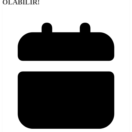
OLABİLİR!