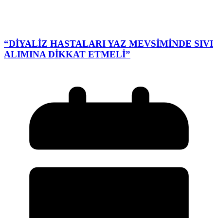
“DİYALİZ HASTALARI YAZ MEVSİMİNDE SIVI
ALIMINA DİKKAT ETMELİ”