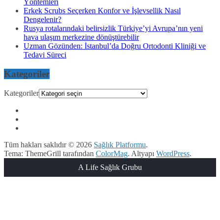
Yöntemleri
Erkek Scrubs Seçerken Konfor ve İşlevsellik Nasıl
Dengelenir?
Rusya rotalarındaki belirsizlik Türkiye’yi Avrupa’nın yeni
hava ulaşım merkezine dönüştürebilir
Uzman Gözünden: İstanbul’da Doğru Ortodonti Kliniği ve
Tedavi Süreci
Kategoriler
Kategoriler
Tüm hakları saklıdır © 2026
Sağlık Platformu
.
Tema: ThemeGrill tarafından
ColorMag
. Altyapı
WordPress
.
A Life Sağlık Grubu