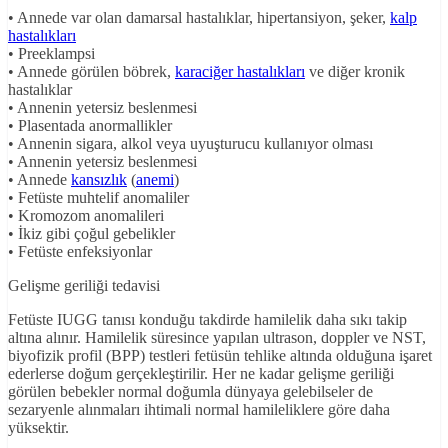
• Annede var olan damarsal hastalıklar, hipertansiyon, şeker,
kalp
hastalıkları
• Preeklampsi
• Annede görülen böbrek,
karaciğer hastalıkları
ve diğer kronik
hastalıklar
• Annenin yetersiz beslenmesi
• Plasentada anormallikler
• Annenin sigara, alkol veya uyuşturucu kullanıyor olması
• Annenin yetersiz beslenmesi
• Annede
kansızlık
(
anemi
)
• Fetüste muhtelif anomaliler
• Kromozom anomalileri
• İkiz gibi çoğul gebelikler
• Fetüste enfeksiyonlar
Gelişme geriliği tedavisi
Fetüste IUGG tanısı konduğu takdirde hamilelik daha sıkı takip
altına alınır. Hamilelik süresince yapılan ultrason, doppler ve NST,
biyofizik profil (BPP) testleri fetüsün tehlike altında olduğuna işaret
ederlerse doğum gerçekleştirilir. Her ne kadar gelişme geriliği
görülen bebekler normal doğumla dünyaya gelebilseler de
sezaryenle alınmaları ihtimali normal hamileliklere göre daha
yüksektir.