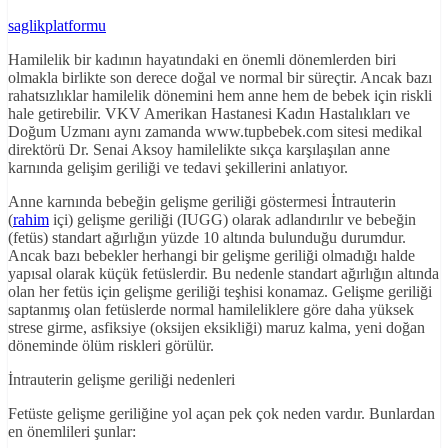
saglikplatformu
Hamilelik bir kadının hayatındaki en önemli dönemlerden biri
olmakla birlikte son derece doğal ve normal bir süreçtir. Ancak bazı
rahatsızlıklar hamilelik dönemini hem anne hem de bebek için riskli
hale getirebilir. VKV Amerikan Hastanesi Kadın Hastalıkları ve
Doğum Uzmanı aynı zamanda www.tupbebek.com sitesi medikal
direktörü Dr. Senai Aksoy hamilelikte sıkça karşılaşılan anne
karnında gelişim geriliği ve tedavi şekillerini anlatıyor.
Anne karnında bebeğin gelişme geriliği göstermesi İntrauterin
(
rahim
içi) gelişme geriliği (IUGG) olarak adlandırılır ve bebeğin
(fetüs) standart ağırlığın yüzde 10 altında bulunduğu durumdur.
Ancak bazı bebekler herhangi bir gelişme geriliği olmadığı halde
yapısal olarak küçük fetüslerdir. Bu nedenle standart ağırlığın altında
olan her fetüs için gelişme geriliği teşhisi konamaz. Gelişme geriliği
saptanmış olan fetüslerde normal hamileliklere göre daha yüksek
strese girme, asfiksiye (oksijen eksikliği) maruz kalma, yeni doğan
döneminde ölüm riskleri görülür.
İntrauterin gelişme geriliği nedenleri
Fetüste gelişme geriliğine yol açan pek çok neden vardır. Bunlardan
en önemlileri şunlar: