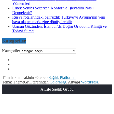
Yöntemleri
Erkek Scrubs Seçerken Konfor ve İşlevsellik Nasıl
Dengelenir?
Rusya rotalarındaki belirsizlik Türkiye’yi Avrupa’nın yeni
hava ulaşım merkezine dönüştürebilir
Uzman Gözünden: İstanbul’da Doğru Ortodonti Kliniği ve
Tedavi Süreci
Kategoriler
Kategoriler
Tüm hakları saklıdır © 2026
Sağlık Platformu
.
Tema: ThemeGrill tarafından
ColorMag
. Altyapı
WordPress
.
A Life Sağlık Grubu