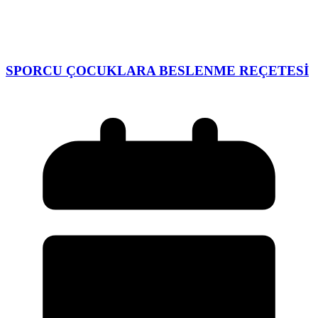
SPORCU ÇOCUKLARA BESLENME REÇETESİ