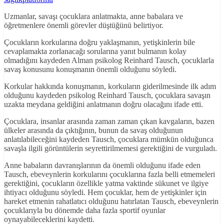
Uzmanlar, savaşı çocuklara anlatmakta, anne babalara ve
öğretmenlere önemli görevler düştüğünü belirtiyor.
Çocukların korkularına doğru yaklaşmanın, yetişkinlerin bile
cevaplamakta zorlanacağı sorularına yanıt bulmanın kolay
olmadığını kaydeden Alman psikolog Reinhard Tausch, çocuklarla
savaş konusunu konuşmanın önemli olduğunu söyledi.
Korkular hakkında konuşmanın, korkuların giderilmesinde ilk adım
olduğunu kaydeden psikolog Reinhard Tausch, çocuklara savaşın
uzakta meydana geldiğini anlatmanın doğru olacağını ifade etti.
Çocuklara, insanlar arasında zaman zaman çıkan kavgaların, bazen
ülkeler arasında da çıktığının, bunun da savaş olduğunun
anlatılabileceğini kaydeden Tausch, çocuklara mümkün olduğunca
savaşla ilgili görüntülerin seyrettirilmemesi gerektiğini de vurguladı.
Anne babaların davranışlarının da önemli olduğunu ifade eden
Tausch, ebeveynlerin korkularını çocuklarına fazla belli etmemeleri
gerektiğini, çocukların özellikle yatma vaktinde sükunet ve ilgiye
ihtiyacı olduğunu söyledi. Hem çocuklar, hem de yetişkinler için
hareket etmenin rahatlatıcı olduğunu hatırlatan Tausch, ebeveynlerin
çocuklarıyla bu dönemde daha fazla sportif oyunlar
oynayabileceklerini kaydetti.