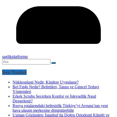
saglikplatformu
Son Yazılar
Nükleoplasti Nedir, Kimlere Uygulanır?
Bel Fıtığı Nedir? Belirtileri, Tanısı ve Güncel Tedavi
Yöntemleri
Erkek Scrubs Seçerken Konfor ve İşlevsellik Nasıl
Dengelenir?
Rusya rotalarındaki belirsizlik Türkiye’yi Avrupa’nın yeni
hava ulaşım merkezine dönüştürebilir
Uzman Gözünden: İstanbul’da Doğru Ortodonti Kliniği ve